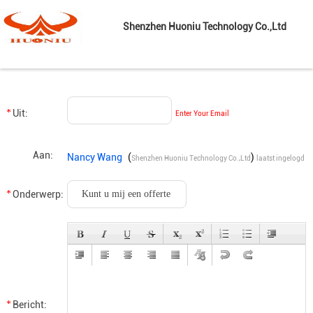
Shenzhen Huoniu Technology Co.,Ltd
Uit:
Enter Your Email
Aan:
Nancy Wang
(
)
Shenzhen Huoniu Technology Co.,Ltd
laatst ingelogd
: 2 uur 17 Minuten geleden
Onderwerp:
Bericht: