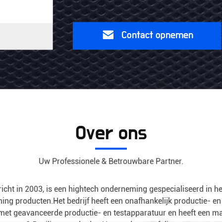
90g
USB-
Contact
stroomadapter
opnemen
Over ons
Uw Professionele & Betrouwbare Partner.
cht in 2003, is een hightech onderneming gespecialiseerd in he
ning producten.Het bedrijf heeft een onafhankelijk productie-
t met geavanceerde productie- en testapparatuur en heeft een m