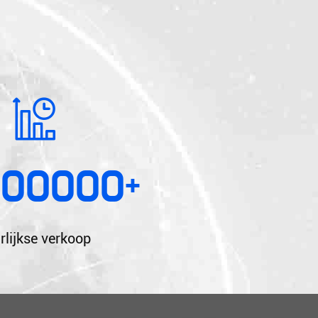
000000
+
rlijkse verkoop