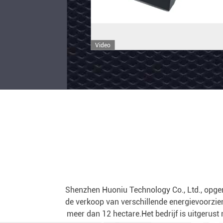
US
SAA
Contact
CCC
opnemen
Plug
Shenzhen Huoniu Technology Co., Ltd., opgeri
de verkoop van verschillende energievoorzie
meer dan 12 hectare.Het bedrijf is uitgerus