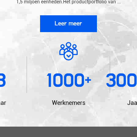
1,5 miljoen eenheden.Het productportfolio van ...
Leer meer
3
1000
30
+
aar
Werknemers
Jaa