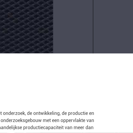
adapter
12v
Contact
opnemen
t onderzoek, de ontwikkeling, de productie en
 en onderzoeksgebouw met een oppervlakte van
aandelijkse productiecapaciteit van meer dan