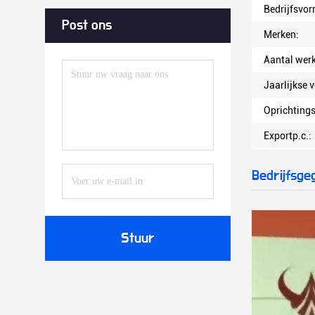
Bedrijfsvor
Post ons
Merken:
Aantal wer
Jaarlijkse 
Oprichtings
Exportp.c.:
Bedrijfsge
Stuur