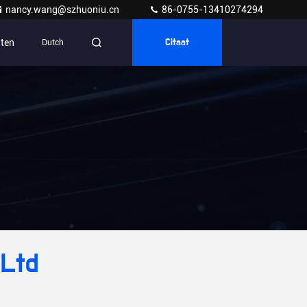
nancy.wang@szhuoniu.cn
86-0755-13410274294
ten
Dutch
Citaat
,Ltd