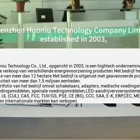
u Technology Co., Ltd., opgericht in 2003, is een hightech onderneming
de verkoop van verschillende energievoorziening producten.Het bedrijf 
e van meer dan 12 hectare.Het bedrijf is uitgerust met geavanceerde pr
citeit van meer dan 1,5 miljoen eenheden.
rtfolio van het bedrijf omvat schakelaars, adapters, medische voeding
oedingsmiddelen, speciale voedingsmiddelen,LED-aandrijvervoersysteme
 UL (CUL), CAS, FCC, TUV/GS, PSE, CE (BS), CCC, SAA, E-K, ERP,CEC, MEP
en internationale markten kan verkopen.