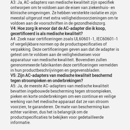
A3: Ja, AC-adapters van medische kwaliteit zijn specifiek
ontworpen om te voldoen aan de eisen van ziekenhuis- en
klinische omgevingen. Ze hebben versterkte isolatie en zijn
meestal uitgerust met extra veiligheidsvoorzieningen om te
voldoen aan de voorschriften in de gezondheidszorg.
V4: Hoe zorg ik ervoor dat de AC-adapter die ik koop,
gecertificeerd is als medische kwaliteit?
A4: Zoek naar certificeringen zoals UL60601-1, IEC60601-1
of vergelijkbare normen op de productspecificaties of
verpakking. Deze certificeringen geven aan dat de adapter is
getest om te voldoen aan de veiligheidseisen voor
apparatuur van medische kwaliteit. Bovendien zullen
gerenommeerde fabrikanten deze certificeringen vermelden
in hun productbeschrijvingen en gegevensbladen.
V5: Zijn AC-adapters van medische kwaliteit beschermd
tegen stroompieken en onderbrekingen?
A5: Ja, de meeste AC-adapters van medische kwaliteit
bevatten ingebouwde bescherming tegen stroompieken,
pieken en korte onderbrekingen om een continue en veilige
werking van het medische apparaat dat ze van stroom
voorzien, te garanderen. De mate van bescherming kan
echter variëren, dus het is belangrijk om de
productspecificaties te bekijken voor gedetailleerde
informatie.