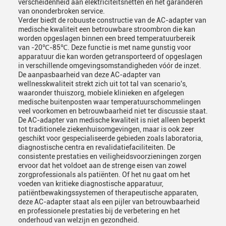
verscheidenheid aan elektriciteitsnetten en het garanderen
van ononderbroken service.
Verder biedt de robuuste constructie van de AC-adapter van
medische kwaliteit een betrouwbare stroombron die kan
worden opgeslagen binnen een breed temperatuurbereik
van -20℃-85℃. Deze functie is met name gunstig voor
apparatuur die kan worden getransporteerd of opgeslagen
in verschillende omgevingsomstandigheden vóór de inzet.
De aanpasbaarheid van deze AC-adapter van
wellnesskwaliteit strekt zich uit tot tal van scenario's,
waaronder thuiszorg, mobiele klinieken en afgelegen
medische buitenposten waar temperatuurschommelingen
veel voorkomen en betrouwbaarheid niet ter discussie staat.
De AC-adapter van medische kwaliteit is niet alleen beperkt
tot traditionele ziekenhuisomgevingen, maar is ook zeer
geschikt voor gespecialiseerde gebieden zoals laboratoria,
diagnostische centra en revalidatiefaciliteiten. De
consistente prestaties en veiligheidsvoorzieningen zorgen
ervoor dat het voldoet aan de strenge eisen van zowel
zorgprofessionals als patiënten. Of het nu gaat om het
voeden van kritieke diagnostische apparatuur,
patiëntbewakingssystemen of therapeutische apparaten,
deze AC-adapter staat als een pijler van betrouwbaarheid
en professionele prestaties bij de verbetering en het
onderhoud van welzijn en gezondheid.