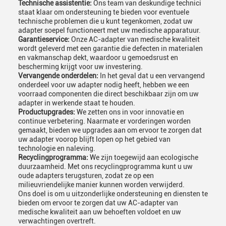
Technische assistentie:
Ons team van deskundige technici
staat klaar om ondersteuning te bieden voor eventuele
technische problemen die u kunt tegenkomen, zodat uw
adapter soepel functioneert met uw medische apparatuur.
Garantieservice:
Onze AC-adapter van medische kwaliteit
wordt geleverd met een garantie die defecten in materialen
en vakmanschap dekt, waardoor u gemoedsrust en
bescherming krijgt voor uw investering.
Vervangende onderdelen:
In het geval dat u een vervangend
onderdeel voor uw adapter nodig heeft, hebben we een
voorraad componenten die direct beschikbaar zijn om uw
adapter in werkende staat te houden.
Productupgrades:
We zetten ons in voor innovatie en
continue verbetering. Naarmate er vorderingen worden
gemaakt, bieden we upgrades aan om ervoor te zorgen dat
uw adapter voorop blijft lopen op het gebied van
technologie en naleving.
Recyclingprogramma:
We zijn toegewijd aan ecologische
duurzaamheid. Met ons recyclingprogramma kunt u uw
oude adapters terugsturen, zodat ze op een
milieuvriendelijke manier kunnen worden verwijderd.
Ons doel is om u uitzonderlijke ondersteuning en diensten te
bieden om ervoor te zorgen dat uw AC-adapter van
medische kwaliteit aan uw behoeften voldoet en uw
verwachtingen overtreft.