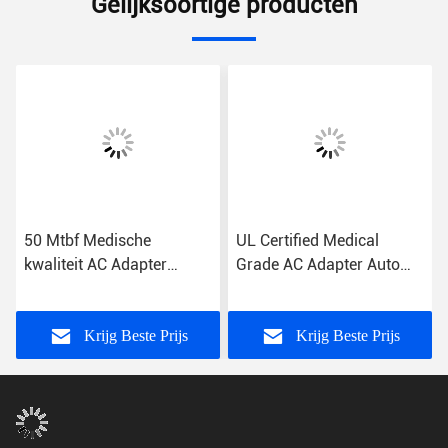
Gelijksoortige producten
50 Mtbf Medische
UL Certified Medical
kwaliteit AC Adapter
Grade AC Adapter Auto
Overbelasting
recovery Kortsluiting
Bescherming 2A
Bescherming 85%
Uitgangsstroom
Efficiëntie US/EU/UK/AU
Krijg Beste Prijs
Krijg Beste Prijs
Plug 2A Output