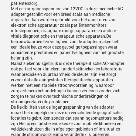
patiëntenzorg.
Met een uitgangsspanning van 12VDC is deze medische AC-
adapter geschikt voor een breed scala aan medische
apparaten.kan worden gebruikt voor het aansturen van
elektronische apparatuur zoals patiëntenmonitors,
infusiepompen, draagbare röntgenapparaten en andere
vitale diagnostische en therapeutische apparaten.De
betrouwbaarheid en veiligheid van de adapter maken het
een ideale keuze voor deze gevoelige toepassingen waar
consistente prestaties en patiëntveiligheid van het grootste
belang zijn.
Naast ziekenhuisgebruik is deze therapeutische AC-adapter
ook perfect voor klinieken, tandartsklinieken en laboratoria
waar precisie en duurzaamheid de sleutel zijn.Het zorgt
ervoor dat alle aangesloten therapeutische apparaten
werken met een stabiele stroomvoorziening, waardoor
zorgverleners behandelingen kunnen verlenen zonder zich
zorgen te maken over technische onderbrekingen of
stroomgerelateerde problemen.
De flexibiliteit van de ingangsspanning van de adapter
maakt het mogelijk om deze op verschillende geografische
locaties te gebruiken zonder dat spanningsomzetters nodig
zijn.Het is een uitstekende keuze voor mobiele klinieken en
veldziekenhuizen die in afgelegen gebieden of in situaties
waar de stroomvoorziening veranderlijk is, opereren..