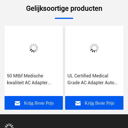
Gelijksoortige producten
50 Mtbf Medische
UL Certified Medical
kwaliteit AC Adapter
Grade AC Adapter Auto
Overbelasting
recovery Kortsluiting
Bescherming 2A
Bescherming 85%
Uitgangsstroom
Efficiëntie US/EU/UK/AU
Krijg Beste Prijs
Krijg Beste Prijs
Plug 2A Output