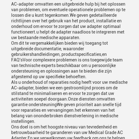
AC-adapter omvatten een uitgebreide hulp bij het oplossen
van problemen, om eventuele operationele problemen op te
lossen die u kunt tegenkomen.We geven gedetailleerde
richtlijnen over het gebruik van het product, installatie en
onderhoud om ervoor te zorgen dat uw adapter optimaal
functioneert.u helpt de adapter naadloos te integreren met
uw bestaande medische apparaten.
Om dit te vergemakkelijken bieden wij toegang tot
uitgebreide documentatie, waaronder
gebruikershandleidingen, productspecificaties,en
FAQ'sVoor complexere problemen is ons toegewijde team
van technische experts beschikbaar om u persoonlijke
ondersteuning en oplossingen aan te bieden die zijn
afgestemd op uw specifieke behoeften.
Als u onderhoud of reparaties nodig heeft voor uw medische
AC-adapter, bieden we een gestroomlijnd proces om de
stilstand te minimaliseren en ervoor te zorgen dat uw
activiteiten soepel doorgaan.Onze diensten omvatten
garantie ondersteuningWe geven prioriteit aan snelle tijd
voor reparaties en vervangingen.het erkennen van het
belang van ononderbroken dienstverlening in medische
instellingen.
Ons doel is om het hoogste niveau van tevredenheid en
betrouwbaarheid te garanderen van uw Medical Grade AC
Adapter.En we verwelkomen uw feedback om ons te helpen