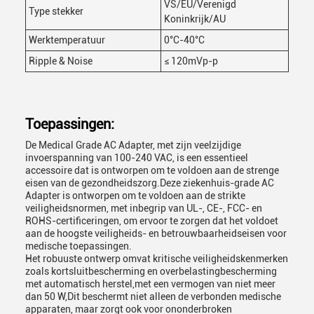
VS/EU/Verenigd
Type stekker
Koninkrijk/AU
Werktemperatuur
0°C-40°C
Ripple & Noise
≤ 120mVp-p
Toepassingen:
De Medical Grade AC Adapter, met zijn veelzijdige
invoerspanning van 100-240 VAC, is een essentieel
accessoire dat is ontworpen om te voldoen aan de strenge
eisen van de gezondheidszorg.Deze ziekenhuis-grade AC
Adapter is ontworpen om te voldoen aan de strikte
veiligheidsnormen, met inbegrip van UL-, CE-, FCC- en
ROHS-certificeringen, om ervoor te zorgen dat het voldoet
aan de hoogste veiligheids- en betrouwbaarheidseisen voor
medische toepassingen.
Het robuuste ontwerp omvat kritische veiligheidskenmerken
zoals kortsluitbescherming en overbelastingbescherming
met automatisch herstel,met een vermogen van niet meer
dan 50 W,Dit beschermt niet alleen de verbonden medische
apparaten, maar zorgt ook voor ononderbroken