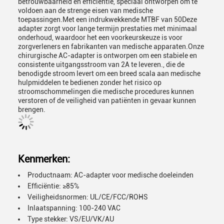
betrouwbaarheid en efficiëntie, speciaal ontworpen om te
voldoen aan de strenge eisen van medische
toepassingen.Met een indrukwekkende MTBF van 50Deze
adapter zorgt voor lange termijn prestaties met minimaal
onderhoud, waardoor het een voorkeurskeuze is voor
zorgverleners en fabrikanten van medische apparaten.Onze
chirurgische AC-adapter is ontworpen om een stabiele en
consistente uitgangsstroom van 2A te leveren., die de
benodigde stroom levert om een breed scala aan medische
hulpmiddelen te bedienen zonder het risico op
stroomschommelingen die medische procedures kunnen
verstoren of de veiligheid van patiënten in gevaar kunnen
brengen.
Kenmerken:
Productnaam: AC-adapter voor medische doeleinden
Efficiëntie: ≥85%
Veiligheidsnormen: UL/CE/FCC/ROHS
Inlaatspanning: 100-240 VAC
Type stekker: VS/EU/VK/AU