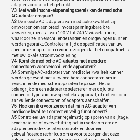
adapter voordat u het gebruikt.
V3: Met welk inschakelspanningsbereik kan de medische
AC-adapter omgaan?
A3:
De meeste AC-adapters van medische kwaliteit zijn
ontworpen om een breed invoerspanningsbereik te
verwerken, meestal van 100 V tot 240 V wisselstroom,
waardoor ze in verschillende landen en omgevingen kunnen
worden gebruikt.Controleer altijd de specificaties van uw
specifieke adapter om ervoor te zorgen dat het compatibel is
met uw lokale stroomvoorziening.
V4: Komt de medische AC-adapter met meerdere
connectoren voor verschillende apparaten?
A4:
Sommige AC-adapters van medische kwaliteit kunnen
worden geleverd met uitwisselbare connectoren om in
verschillende medische apparaten te passen.Het is
belangrijk om een adapter te selecteren met de juiste
connector type voor uw specifieke apparaat, of indien nodig
aanvullende connectoren of adapters aanschaffen.
V5: Hoe kan ik ervoor zorgen dat mijn AC-adapter van
medische kwaliteit correct en veilig functioneert?
A5:
Controleer uw adapter regelmatig op sporen van slijtage,
beschadiging of oververhitting.het is raadzaam om de
adapter periodiek te laten controleren door een
gekwalificeerde technicus om ervoor te zorgen dat deze
voldoet aan de veiligheidsnormen en effectief werkt.