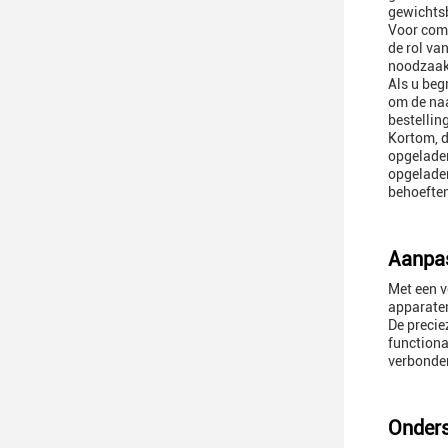
gewichtsb
Voor comm
de rol va
noodzaak
Als u beg
om de naa
bestellin
Kortom, d
opgeladen
opgeladen
behoeften
Aanpas
Met een v
apparaten
De precie
functiona
verbonden
Onders