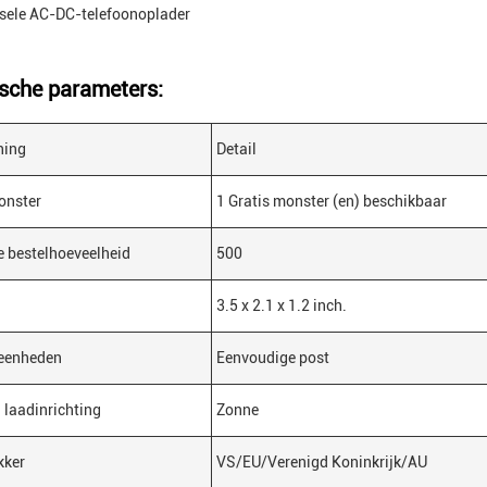
sele AC-DC-telefoonoplader
sche parameters:
ning
Detail
onster
1 Gratis monster (en) beschikbaar
 bestelhoeveelheid
500
3.5 x 2.1 x 1.2 inch.
eenheden
Eenvoudige post
 laadinrichting
Zonne
kker
VS/EU/Verenigd Koninkrijk/AU