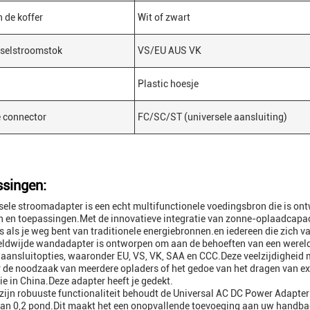
n de koffer
Wit of zwart
sselstroomstok
VS/EU AUS VK
Plastic hoesje
 connector
FC/SC/ST (universele aansluiting)
singen:
sele stroomadapter is een echt multifunctionele voedingsbron die is on
 en toepassingen.Met de innovatieve integratie van zonne-oplaadcapaci
elfs als je weg bent van traditionele energiebronnen.en iedereen die zich
ldwijde wandadapter is ontworpen om aan de behoeften van een wereld
aansluitopties, waaronder EU, VS, VK, SAA en CCC.Deze veelzijdigheid m
de noodzaak van meerdere opladers of het gedoe van het dragen van e
ie in China.Deze adapter heeft je gedekt.
ijn robuuste functionaliteit behoudt de Universal AC DC Power Adapter 
an 0,2 pond.Dit maakt het een onopvallende toevoeging aan uw handbaga