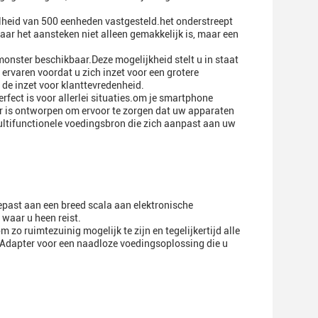
lheid van 500 eenheden vastgesteld.het onderstreept
waar het aansteken niet alleen gemakkelijk is, maar een
 monster beschikbaar.Deze mogelijkheid stelt u in staat
ervaren voordat u zich inzet voor een grotere
 de inzet voor klanttevredenheid.
fect is voor allerlei situaties.om je smartphone
r is ontworpen om ervoor te zorgen dat uw apparaten
ultifunctionele voedingsbron die zich aanpast aan uw
ast aan een breed scala aan elektronische
waar u heen reist.
o ruimtezuinig mogelijk te zijn en tegelijkertijd alle
r Adapter voor een naadloze voedingsoplossing die u