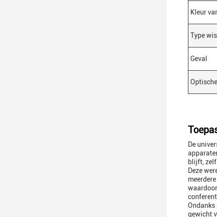
Kleur va
Type wi
Geval
Optische
Toepas
De univer
apparaten
blijft, z
Deze were
meerdere 
waardoor 
conferent
Ondanks z
gewicht v