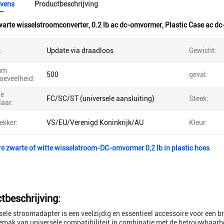
vens
Productbeschrijving
arte wisselstroomconverter
,
0.2 lb ac dc-omvormer
,
Plastic Case ac d
:
Update via draadloos
Gewicht:
um
500
geval:
oeveelheid:
he
FC/SC/ST (universele aansluiting)
Steek:
aar:
ekker:
VS/EU/Verenigd Koninkrijk/AU
Kleur:
e zwarte of witte wisselstroom-DC-omvormer 0,2 lb in plastic hoes
tbeschrijving:
sele stroomadapter is een veelzijdig en essentieel accessoire voor een 
emak van universele compatibiliteit in combinatie met de betrouwbaar