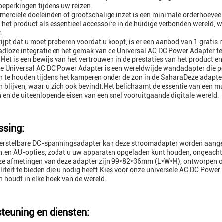
eperkingen tijdens uw reizen.
erciële doeleinden of grootschalige inzet is een minimale orderhoevee
n het product als essentieel accessoire in de huidige verbonden wereld, 
.
rijpt dat u moet proberen voordat u koopt, is er een aanbod van 1 gratis
dloze integratie en het gemak van de Universal AC DC Power Adapter te 
gHet is een bewijs van het vertrouwen in de prestaties van het product en
e Universal AC DC Power Adapter is een wereldwijde wandadapter die per
 te houden tijdens het kamperen onder de zon in de SaharaDeze adapte
 blijven, waar u zich ook bevindt.Het belichaamt de essentie van een m
 en de uiteenlopende eisen van een snel vooruitgaande digitale wereld.
sing:
erstelbare DC-spanningsadapter kan deze stroomadapter worden aangep
.en AU-opties, zodat u uw apparaten opgeladen kunt houden, ongeacht 
ze afmetingen van deze adapter zijn 99*82*36mm (L*W*H), ontworpen om z
liteit te bieden die u nodig heeft.Kies voor onze universele AC DC Powe
 houdt in elke hoek van de wereld.
teuning en diensten: