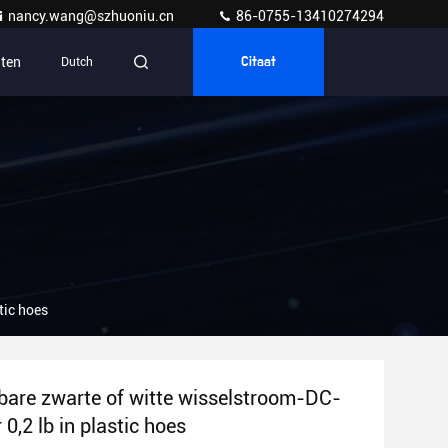
nancy.wang@szhuoniu.cn
86-0755-13410274294
ten
Dutch
Citaat
tic hoes
bare zwarte of witte wisselstroom-DC-
0,2 lb in plastic hoes