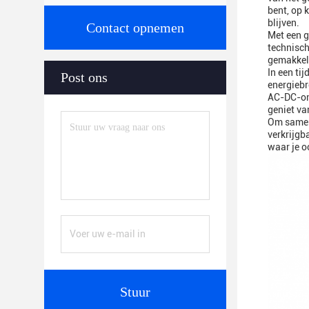
bent, op 
blijven.
Contact opnemen
Met een g
technisch
gemakkeli
In een ti
Post ons
energiebr
AC-DC-omv
geniet va
Om samen 
verkrijgb
waar je o
Stuur