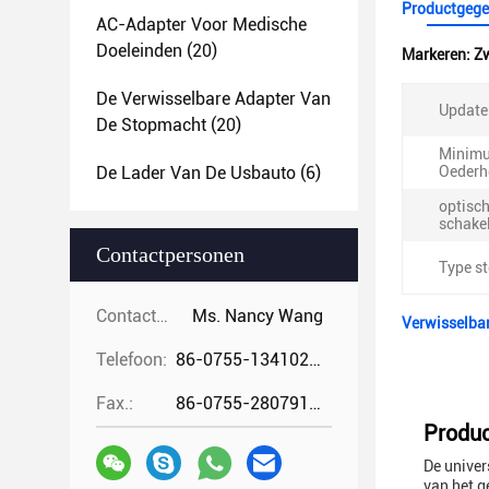
Productgege
AC-Adapter Voor Medische
Doeleinden
(20)
Markeren:
Zw
De Verwisselbare Adapter Van
Update
De Stopmacht
(20)
Minim
De Lader Van De Usbauto
(6)
Oederh
optisc
schakel
Contactpersonen
Type st
Contactpersonen:
Ms. Nancy Wang
Verwisselbar
Telefoon:
86-0755-13410274294
Fax.:
86-0755-28079166
Produc
De univer
van het g