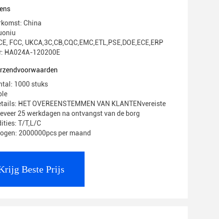
ens
rkomst: China
uoniu
g: CE, FCC, UKCA,3C,CB,CQC,EMC,ETL,PSE,DOE,ECE,ERP
: HA024A-120200E
verzendvoorwaarden
ntal: 1000 stuks
ble
Details: HET OVEREENSTEMMEN VAN KLANTENvereiste
geveer 25 werkdagen na ontvangst van de borg
ities: T/T,L/C
mogen: 2000000pcs per maand
Krijg Beste Prijs