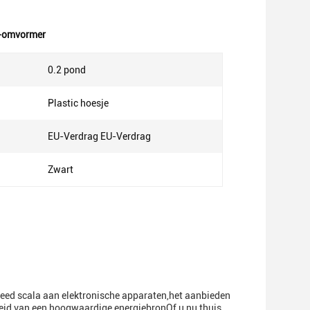
c-omvormer
0.2 pond
Plastic hoesje
EU-Verdrag EU-Verdrag
Zwart
breed scala aan elektronische apparaten,het aanbieden
heid van een hoogwaardige energiebronOf u nu thuis