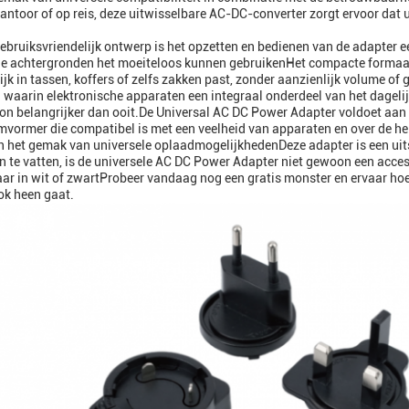
kantoor of op reis, deze uitwisselbare AC-DC-converter zorgt ervoor da
ebruiksvriendelijk ontwerp is het opzetten en bedienen van de adapter 
e achtergronden het moeiteloos kunnen gebruikenHet compacte formaat m
jk in tassen, koffers of zelfs zakken past, zonder aanzienlijk volume of 
jd waarin elektronische apparaten een integraal onderdeel van het dageli
on belangrijker dan ooit.De Universal AC DC Power Adapter voldoet aan
ormer die compatibel is met een veelheid van apparaten en over de he
n het gemak van universele oplaadmogelijkhedenDeze adapter is een uit
te vatten, is de universele AC DC Power Adapter niet gewoon een access
aar in wit of zwartProbeer vandaag nog een gratis monster en ervaar hoe
ok heen gaat.