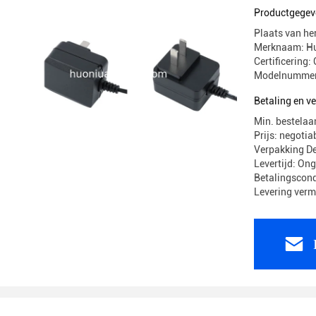
Productgegev
Plaats van he
Merknaam: H
Certificerin
Modelnummer
Betaling en 
Min. bestelaa
Prijs: negotia
Verpakking 
Levertijd: On
Betalingscond
Levering ver