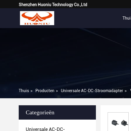
Shenzhen Huoniu Technology Co.,Ltd
Thui
Thuis
>
Producten
>
Universale AC-DC-Stroomadapter
>
Categorieën
Universale AC-DC-