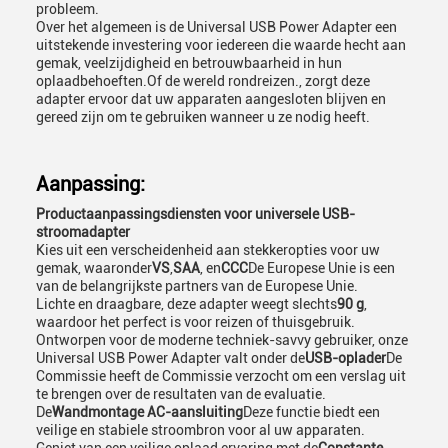
probleem.
Over het algemeen is de Universal USB Power Adapter een
uitstekende investering voor iedereen die waarde hecht aan
gemak, veelzijdigheid en betrouwbaarheid in hun
oplaadbehoeften.Of de wereld rondreizen., zorgt deze
adapter ervoor dat uw apparaten aangesloten blijven en
gereed zijn om te gebruiken wanneer u ze nodig heeft.
Aanpassing:
Productaanpassingsdiensten voor universele USB-
stroomadapter
Kies uit een verscheidenheid aan stekkeropties voor uw
gemak, waaronder
VS
,
SAA
, en
CCC
De Europese Unie is een
van de belangrijkste partners van de Europese Unie.
Lichte en draagbare, deze adapter weegt slechts
90 g
,
waardoor het perfect is voor reizen of thuisgebruik.
Ontworpen voor de moderne techniek-savvy gebruiker, onze
Universal USB Power Adapter valt onder de
USB-oplader
De
Commissie heeft de Commissie verzocht om een verslag uit
te brengen over de resultaten van de evaluatie.
De
Wandmontage AC-aansluiting
Deze functie biedt een
veilige en stabiele stroombron voor al uw apparaten.