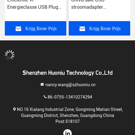
Energieclasse USB Plug
stroomadapter
Power Adapter met
Energieclasse VI
wisselstroominvoer voor
universeel gebruik
Krijg Beste Prijs
Krijg Beste Prijs
Shenzhen Huoniu Technology Co.,Ltd
nancy.wang@szhuoniu.cn
86-0755-13410274294
NO.16 Xialang Industrial Zone, Gongming Matian Street,
Guangming District, Shenzhen, Guangdong China
Post:518107