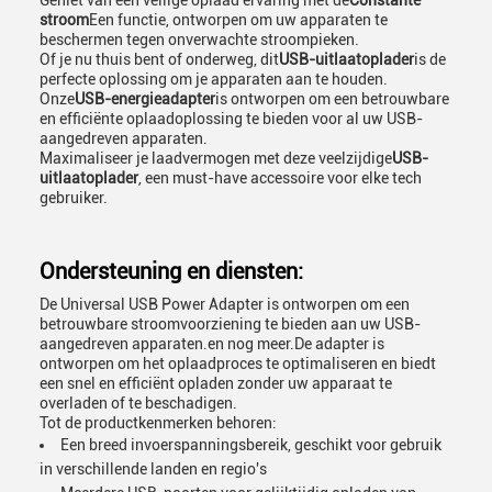
Geniet van een veilige oplaad ervaring met de
Constante
stroom
Een functie, ontworpen om uw apparaten te
beschermen tegen onverwachte stroompieken.
Of je nu thuis bent of onderweg, dit
USB-uitlaatoplader
is de
perfecte oplossing om je apparaten aan te houden.
Onze
USB-energieadapter
is ontworpen om een betrouwbare
en efficiënte oplaadoplossing te bieden voor al uw USB-
aangedreven apparaten.
Maximaliseer je laadvermogen met deze veelzijdige
USB-
uitlaatoplader
, een must-have accessoire voor elke tech
gebruiker.
Ondersteuning en diensten:
De Universal USB Power Adapter is ontworpen om een
betrouwbare stroomvoorziening te bieden aan uw USB-
aangedreven apparaten.en nog meer.De adapter is
ontworpen om het oplaadproces te optimaliseren en biedt
een snel en efficiënt opladen zonder uw apparaat te
overladen of te beschadigen.
Tot de productkenmerken behoren:
Een breed invoerspanningsbereik, geschikt voor gebruik
in verschillende landen en regio's