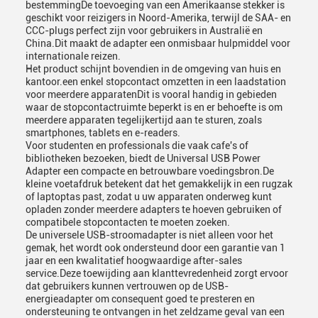
bestemmingDe toevoeging van een Amerikaanse stekker is
geschikt voor reizigers in Noord-Amerika, terwijl de SAA- en
CCC-plugs perfect zijn voor gebruikers in Australië en
China.Dit maakt de adapter een onmisbaar hulpmiddel voor
internationale reizen.
Het product schijnt bovendien in de omgeving van huis en
kantoor.een enkel stopcontact omzetten in een laadstation
voor meerdere apparatenDit is vooral handig in gebieden
waar de stopcontactruimte beperkt is en er behoefte is om
meerdere apparaten tegelijkertijd aan te sturen, zoals
smartphones, tablets en e-readers.
Voor studenten en professionals die vaak cafe's of
bibliotheken bezoeken, biedt de Universal USB Power
Adapter een compacte en betrouwbare voedingsbron.De
kleine voetafdruk betekent dat het gemakkelijk in een rugzak
of laptoptas past, zodat u uw apparaten onderweg kunt
opladen zonder meerdere adapters te hoeven gebruiken of
compatibele stopcontacten te moeten zoeken.
De universele USB-stroomadapter is niet alleen voor het
gemak, het wordt ook ondersteund door een garantie van 1
jaar en een kwalitatief hoogwaardige after-sales
service.Deze toewijding aan klanttevredenheid zorgt ervoor
dat gebruikers kunnen vertrouwen op de USB-
energieadapter om consequent goed te presteren en
ondersteuning te ontvangen in het zeldzame geval van een