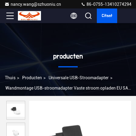
nancy.wang@szhuoniu.cn
86-0755-13410274294
Citaat
producten
Thuis
>
Producten
>
Universale USB-Stroomadapter
>
Wandmontage USB-stroomadapter Vaste stroom opladen EU SAA
CCC-plug