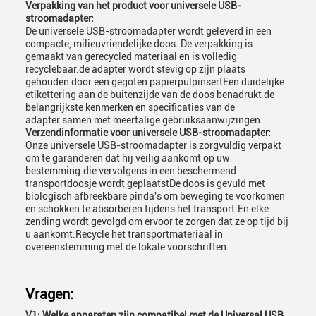
Verpakking van het product voor universele USB-
stroomadapter:
De universele USB-stroomadapter wordt geleverd in een
compacte, milieuvriendelijke doos. De verpakking is
gemaakt van gerecycled materiaal en is volledig
recyclebaar.de adapter wordt stevig op zijn plaats
gehouden door een gegoten papierpulpinsertEen duidelijke
etikettering aan de buitenzijde van de doos benadrukt de
belangrijkste kenmerken en specificaties van de
adapter.samen met meertalige gebruiksaanwijzingen.
Verzendinformatie voor universele USB-stroomadapter:
Onze universele USB-stroomadapter is zorgvuldig verpakt
om te garanderen dat hij veilig aankomt op uw
bestemming.die vervolgens in een beschermend
transportdoosje wordt geplaatstDe doos is gevuld met
biologisch afbreekbare pinda's om beweging te voorkomen
en schokken te absorberen tijdens het transport.En elke
zending wordt gevolgd om ervoor te zorgen dat ze op tijd bij
u aankomt.Recycle het transportmateriaal in
overeenstemming met de lokale voorschriften.
Vragen:
V1: Welke apparaten zijn compatibel met de Universal USB