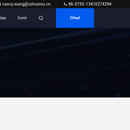
nancy.wang@szhuoniu.cn
86-0755-13410274294
ten
Dutch
Citaat