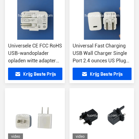
Universele CE FCC RoHS
Universal Fast Charging
USB-wandoplader
USB Wall Charger Single
opladen witte adapter
Port 2.4 ounces US Plug
met
met
Krijg Beste Prijs
Krijg Beste Prijs
kortsluitbescherming
overstroombescherming
video
video