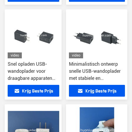
video
video
Snel opladen USB-
Minimalistisch ontwerp
wandoplader voor
snelle USB-wandoplader
draagbare apparaten
met stabiele en
met een elegant en
stroomuitgang
Krijg Beste Prijs
Krijg Beste Prijs
minimalistisch ontwerp