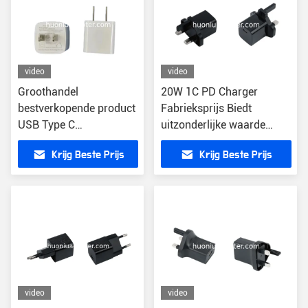
video
video
Groothandel
20W 1C PD Charger
bestverkopende product
Fabrieksprijs Biedt
USB Type C
uitzonderlijke waarde
snellaadtelefoonoplader
Smartphone Je opladen
Krijg Beste Prijs
Krijg Beste Prijs
PD20W High Powered
Snel opladen Functie
Port muuroplader voor
iphone 15
video
video