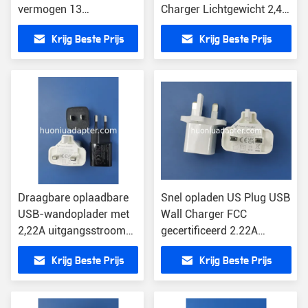
vermogen 13
Charger Lichtgewicht 2,4
Uitgangsstroom 2.22A
oz 100-240V
Krijg Beste Prijs
Krijg Beste Prijs
Inlaatspanning
Draagbare oplaadbare
Snel opladen US Plug USB
USB-wandoplader met
Wall Charger FCC
2,22A uitgangsstroom
gecertificeerd 2.22A
CE/FCC/RoHS
Uitgang lichtgewicht
Krijg Beste Prijs
Krijg Beste Prijs
gecertificeerd