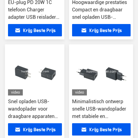
EU-plug PD 20W 1C
Hoogwaardige prestaties
telefoon Charger
Compact en draagbaar
adapter USB reislader
snel opladen USB-
PD-lader
wandoplader 5V-uitgang
Krijg Beste Prijs
Krijg Beste Prijs
video
video
Snel opladen USB-
Minimalistisch ontwerp
wandoplader voor
snelle USB-wandoplader
draagbare apparaten
met stabiele en
met een elegant en
stroomuitgang
Krijg Beste Prijs
Krijg Beste Prijs
minimalistisch ontwerp