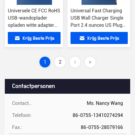
Universele CE FCC RoHS
Universal Fast Charging
USB-wandoplader
USB Wall Charger Single
opladen witte adapter
Port 2.4 ounces US Plug
met
met
Krijg Beste Prijs
Krijg Beste Prijs
kortsluitbescherming
overstroombescherming
1
2
Contactpersonen
Contactpersonen:
Ms. Nancy Wang
Telefoon:
86-0755-13410274294
Fax.:
86-0755-28079166