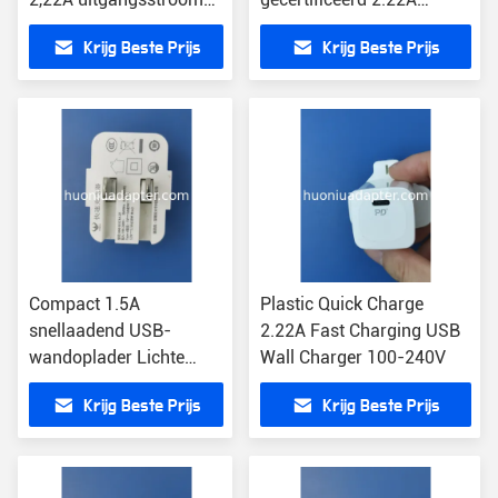
CE/FCC/RoHS
Uitgang lichtgewicht
Krijg Beste Prijs
Krijg Beste Prijs
gecertificeerd
Compact 1.5A
Plastic Quick Charge
snellaadend USB-
2.22A Fast Charging USB
wandoplader Lichte
Wall Charger 100-240V
USB-stroomadapter
Krijg Beste Prijs
Krijg Beste Prijs