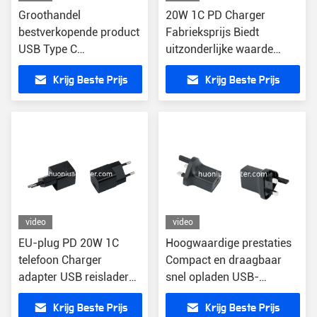
Groothandel
20W 1C PD Charger
bestverkopende product
Fabrieksprijs Biedt
USB Type C
uitzonderlijke waarde
snellaadtelefoonoplader
Smartphone Je opladen
Krijg Beste Prijs
Krijg Beste Prijs
PD20W High Powered
Snel opladen Functie
Port muuroplader voor
iphone 15
video
video
EU-plug PD 20W 1C
Hoogwaardige prestaties
telefoon Charger
Compact en draagbaar
adapter USB reislader
snel opladen USB-
PD-lader
wandoplader 5V-uitgang
Krijg Beste Prijs
Krijg Beste Prijs