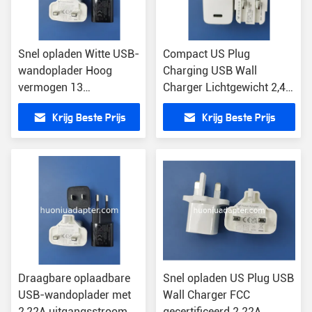
Snel opladen Witte USB-
Compact US Plug
wandoplader Hoog
Charging USB Wall
vermogen 13
Charger Lichtgewicht 2,4
Uitgangsstroom 2.22A
oz 100-240V
Krijg Beste Prijs
Krijg Beste Prijs
Inlaatspanning
Draagbare oplaadbare
Snel opladen US Plug USB
USB-wandoplader met
Wall Charger FCC
2,22A uitgangsstroom
gecertificeerd 2.22A