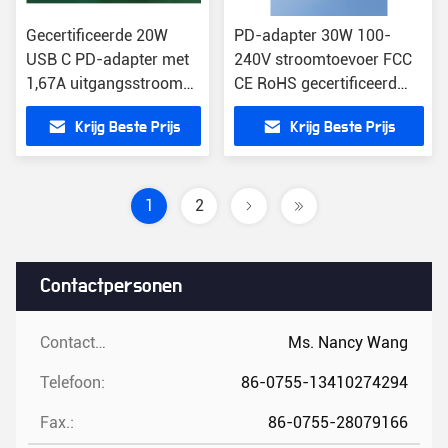
Gecertificeerde 20W
PD-adapter 30W 100-
USB C PD-adapter met
240V stroomtoevoer FCC
1,67A uitgangsstroom
CE RoHS gecertificeerd
CE/FCC/RoHS Lichte 3,2
5V/9V/12V/15V adapter
Krijg Beste Prijs
Krijg Beste Prijs
oz
1
2
Contactpersonen
Contactpersonen:
Ms. Nancy Wang
Telefoon:
86-0755-13410274294
Fax.:
86-0755-28079166