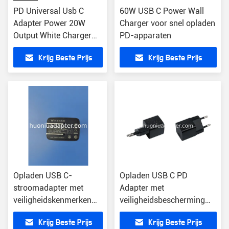
PD Universal Usb C
60W USB C Power Wall
Adapter Power 20W
Charger voor snel opladen
Output White Charger
PD-apparaten
Voor PD-apparaten
Krijg Beste Prijs
Krijg Beste Prijs
Opladen USB C-
Opladen USB C PD
stroomadapter met
Adapter met
veiligheidskenmerken
veiligheidsbescherming
Zwart Kleur 15V
12V Uitgang1.67 stroom
Krijg Beste Prijs
Krijg Beste Prijs
Uitgangsspanning