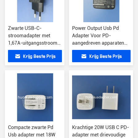
Zwarte USB-C-
Power Output Usb Pd
stroomadapter met
Adapter Voor PD-
1,67A-uitgangsstroom
aangedreven apparaten
CE/FCC/ROHS-
Lichtgewicht 30W Zwart
Krijg Beste Prijs
Krijg Beste Prijs
gecertificeerd
Adapter Veiligheid
gecertificeerd
Compacte zwarte Pd
Krachtige 20W USB C PD-
Usb adapter met 18W
adapter met drievoudige