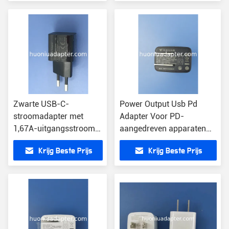
Zwarte USB-C-
Power Output Usb Pd
stroomadapter met
Adapter Voor PD-
1,67A-uitgangsstroom
aangedreven apparaten
CE/FCC/ROHS-
Lichtgewicht 30W Zwart
Krijg Beste Prijs
Krijg Beste Prijs
gecertificeerd
Adapter Veiligheid
gecertificeerd