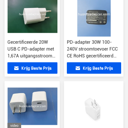
Gecertificeerde 20W
PD-adapter 30W 100-
USB C PD-adapter met
240V stroomtoevoer FCC
1,67A uitgangsstroom
CE RoHS gecertificeerd
CE/FCC/RoHS Lichte 3,2
5V/9V/12V/15V adapter
Krijg Beste Prijs
Krijg Beste Prijs
oz
video