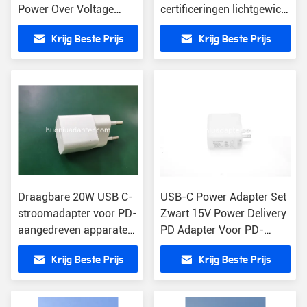
Power Over Voltage
certificeringen lichtgewicht
kortsluitbescherming
ontwerp
Krijg Beste Prijs
Krijg Beste Prijs
Draagbare 20W USB C-
USB-C Power Adapter Set
stroomadapter voor PD-
Zwart 15V Power Delivery
aangedreven apparaten
PD Adapter Voor PD-
Inlaatspanning 100-
geactiveerde apparaten
Krijg Beste Prijs
Krijg Beste Prijs
240V