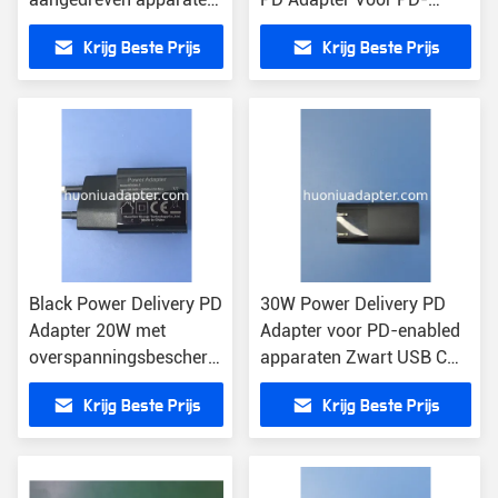
Inlaatspanning 100-
geactiveerde apparaten
Krijg Beste Prijs
Krijg Beste Prijs
240V
Black Power Delivery PD
30W Power Delivery PD
Adapter 20W met
Adapter voor PD-enabled
overspanningsbescherming
apparaten Zwart USB C
1.67A Uitgangsstroom
Power Charger2A Uitgang
Krijg Beste Prijs
Krijg Beste Prijs