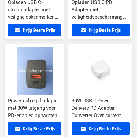
Opladen USB C-
Opladen USB C PD
stroomadapter met
Adapter met
veiligheidskenmerken
veiligheidsbescherming
Zwart Kleur 15V
12V Uitgang1.67 stroom
Krijg Beste Prijs
Krijg Beste Prijs
Uitgangsspanning
Power usb c pd adapter
30W USB C Power
met 30W uitgang voor
Delivery PD Adapter
PD-enabled apparaten
Converter Over current
lichtgewicht en veilig
Protection Type C
Krijg Beste Prijs
Krijg Beste Prijs
Converter