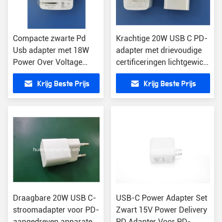
Compacte zwarte Pd
Krachtige 20W USB C PD-
Usb adapter met 18W
adapter met drievoudige
Power Over Voltage
certificeringen lichtgewicht
kortsluitbescherming
ontwerp
Krijg Beste Prijs
Krijg Beste Prijs
Draagbare 20W USB C-
USB-C Power Adapter Set
stroomadapter voor PD-
Zwart 15V Power Delivery
aangedreven apparaten
PD Adapter Voor PD-