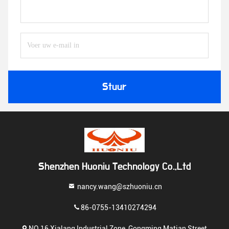
Stuur
Shenzhen Huoniu Technology Co.,Ltd
nancy.wang@szhuoniu.cn
86-0755-13410274294
NO.16 Xialang Industrial Zone, Gongming Matian Street,