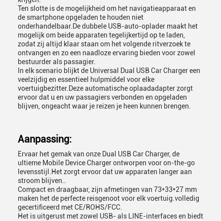
Ten slotte is de mogelijkheid om het navigatieapparaat en
de smartphone opgeladen te houden niet
onderhandelbaar.De dubbele USB-auto-oplader maakt het
mogelijk om beide apparaten tegelijkertijd op te laden,
zodat zij altijd klaar staan om het volgende ritverzoek te
ontvangen en zo een naadloze ervaring bieden voor zowel
bestuurder als passagier.
In elk scenario blijkt de Universal Dual USB Car Charger een
veelzijdig en essentieel hulpmiddel voor elke
voertuigbezitter.Deze automatische oplaadadapter zorgt
ervoor dat u en uw passagiers verbonden en opgeladen
blijven, ongeacht waar je reizen je heen kunnen brengen.
Aanpassing:
Ervaar het gemak van onze Dual USB Car Charger, de
ultieme Mobile Device Charger ontworpen voor on-the-go
levensstijl.Het zorgt ervoor dat uw apparaten langer aan
stroom blijven..
Compact en draagbaar, zijn afmetingen van 73*33*27 mm
maken het de perfecte reisgenoot voor elk voertuig.volledig
gecertificeerd met CE/ROHS/FCC.
Het is uitgerust met zowel USB- als LINE-interfaces en biedt