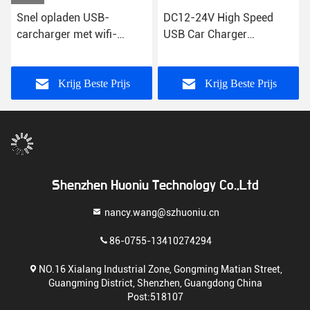
Snel opladen USB-
DC12-24V High Speed
carcharger met wifi-
USB Car Charger
connectiviteit Plastic
Revolutioneer uw
behuizing DC-
oplaadbeleving
invoerspanning 12V - 24V
Krijg Beste Prijs
Krijg Beste Prijs
Shenzhen Huoniu Technology Co.,Ltd
nancy.wang@szhuoniu.cn
86-0755-13410274294
NO.16 Xialang Industrial Zone, Gongming Matian Street,
Guangming District, Shenzhen, Guangdong China
Post:518107