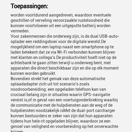
Toepassingen:
worden voortdurend aangedreven, waardoor eventuele
geschillen of verveling veroorzaakte rusteloosheid die
kunnen voortvloeien uit een uitgeputte batterij worden
vermeden.
Voor zakenmensen die onderweg zijn, is de dual USB-auto-
oplader een reddingsboei voor de digitale wereld.De
mogelijkheid om een laptop naast een smartphone op te
laden betekent dat ze via Wi-Fi verbonden kunnen blijven
met klanten en collega's.De productiviteit hoeft niet op de
achterbank te gaan zitten terwijl u onderweg bent, met
apparaten die direct beschikbaar zijn en die op elk moment
kunnen worden gebruikt.
Bovendien strekt het gemak van deze automatische
oplaadadapter zich uit tot scenario's zoals
noodvoorbereiding; een opgeladen telefoon kan van
cruciaal belang zijn in situaties waarin GPS-navigatie
vereist is,of in geval van een voertuigonderbreking waarbij
de communicatie met de hulpdiensten aan de weg of de
hulpdiensten noodzakelijk isMet de dual-port carcharger
kunnen bestuurders er zeker van zijn dat hun apparaten
tijdens hun hele rit opgeladen blijven, waardoor ze een
gevoel van veiligheid en voorbereiding op het onverwachte
krijgen.