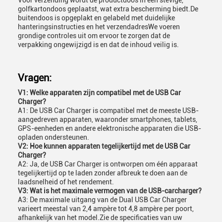
Voor verzending wordt de productdoos in een stevige,
golfkartondoos geplaatst, wat extra bescherming biedt.De
buitendoos is opgeplakt en gelabeld met duidelijke
hanteringsinstructies en het verzendadresWe voeren
grondige controles uit om ervoor te zorgen dat de
verpakking ongewijzigd is en dat de inhoud veilig is.
Vragen:
V1: Welke apparaten zijn compatibel met de USB Car
Charger?
A1: De USB Car Charger is compatibel met de meeste USB-
aangedreven apparaten, waaronder smartphones, tablets,
GPS-eenheden en andere elektronische apparaten die USB-
opladen ondersteunen.
V2: Hoe kunnen apparaten tegelijkertijd met de USB Car
Charger?
A2: Ja, de USB Car Charger is ontworpen om één apparaat
tegelijkertijd op te laden zonder afbreuk te doen aan de
laadsnelheid of het rendement.
V3: Wat is het maximale vermogen van de USB-carcharger?
A3: De maximale uitgang van de Dual USB Car Charger
varieert meestal van 2,4 ampère tot 4,8 ampère per poort,
afhankelijk van het model.Zie de specificaties van uw