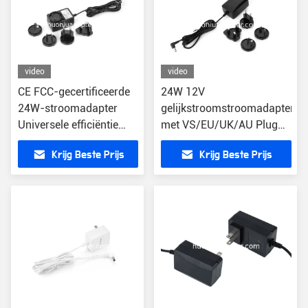
video
video
CE FCC-gecertificeerde
24W 12V
24W-stroomadapter
gelijkstroomstroomadapter
Universele efficiëntie
met VS/EU/UK/AU Plug
voor elektronische
Short Circuit Protection
Krijg Beste Prijs
Krijg Beste Prijs
apparaten
CE/FCC/RoHS
certificeringen