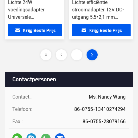
Lichte 24W
Lichte efficiëntie
voedingsadapter
stroomadapter 12V DC-
Universele
uitgang 5,5*2,1 mm
compatibiliteit Efficiëntie
Connector overbelasting
Krijg Beste Prijs
Krijg Beste Prijs
Schakelaar modus
bescherming
Power Unit
1
2
Contactpersonen
Contactpersonen:
Ms. Nancy Wang
Telefoon:
86-0755-13410274294
Fax.:
86-0755-28079166