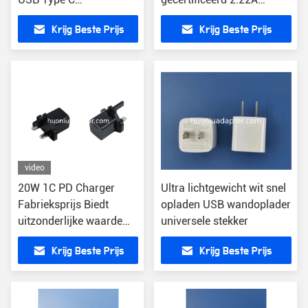
snellaadtelefoonoplader
Uitgang lichtgewicht
Krijg Beste Prijs
Krijg Beste Prijs
PD20W High Powered
Port muuroplader voor
iphone 15
video
20W 1C PD Charger
Ultra lichtgewicht wit snel
Fabrieksprijs Biedt
opladen USB wandoplader
uitzonderlijke waarde
universele stekker
Smartphone Je opladen
Krijg Beste Prijs
Krijg Beste Prijs
Snel opladen Functie