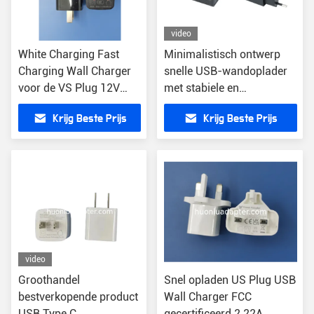
video
White Charging Fast
Minimalistisch ontwerp
Charging Wall Charger
snelle USB-wandoplader
voor de VS Plug 12V
met stabiele en
Uitgang Universele
stroomuitgang
Krijg Beste Prijs
Krijg Beste Prijs
compatibiliteit
video
Groothandel
Snel opladen US Plug USB
bestverkopende product
Wall Charger FCC
USB Type C
gecertificeerd 2.22A