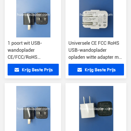
1 poort wit USB-
Universele CE FCC RoHS
wandoplader
USB-wandoplader
CE/FCC/RoHS
opladen witte adapter met
gecertificeerd Rapid 5V-
kortsluitbescherming
Krijg Beste Prijs
Krijg Beste Prijs
uitgangsspanning 2,4 oz