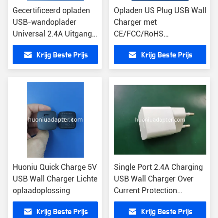
Gecertificeerd opladen
Opladen US Plug USB Wall
USB-wandoplader
Charger met
Universal 2.4A Uitgang
CE/FCC/RoHS
Wit met CE/FCC/RoHS-
gecertificeerde
Krijg Beste Prijs
Krijg Beste Prijs
bescherming
beschermingsfuncties
Huoniu Quick Charge 5V
Single Port 2.4A Charging
USB Wall Charger Lichte
USB Wall Charger Over
oplaadoplossing
Current Protection
Universele compatibiliteit
Krijg Beste Prijs
Krijg Beste Prijs