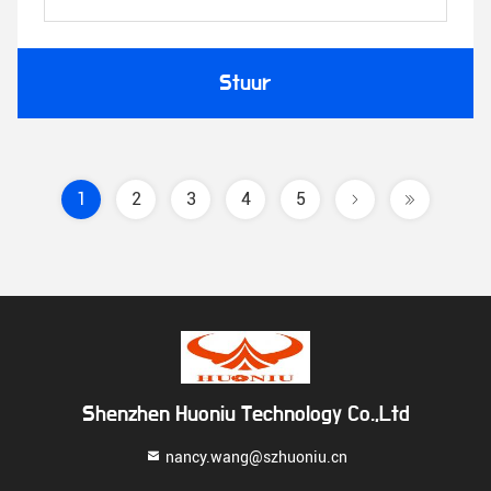
Stuur
1
2
3
4
5
Shenzhen Huoniu Technology Co.,Ltd
nancy.wang@szhuoniu.cn