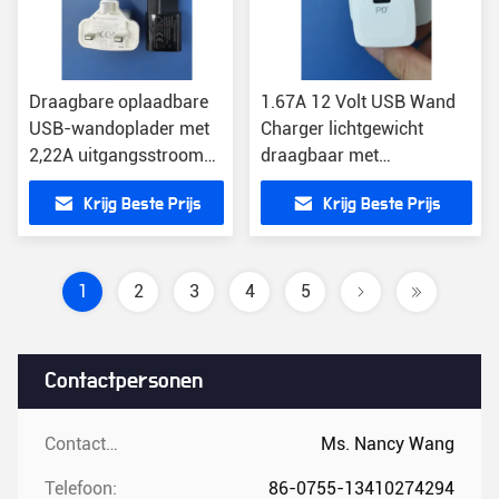
Draagbare oplaadbare
1.67A 12 Volt USB Wand
USB-wandoplader met
Charger lichtgewicht
2,22A uitgangsstroom
draagbaar met
CE/FCC/RoHS
drievoudige bescherming
Krijg Beste Prijs
Krijg Beste Prijs
gecertificeerd
1
2
3
4
5
Contactpersonen
Contactpersonen:
Ms. Nancy Wang
Telefoon:
86-0755-13410274294