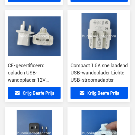
CE-gecertificeerd
Compact 1.5A snellaadend
opladen USB-
USB-wandoplader Lichte
wandoplader 12V
USB-stroomadapter
Uitgangsspanning
Krijg Beste Prijs
Krijg Beste Prijs
Universele
compatibiliteit