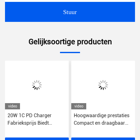
Stuur
Gelijksoortige producten
video
video
20W 1C PD Charger
Hoogwaardige prestaties
Fabrieksprijs Biedt
Compact en draagbaar
uitzonderlijke waarde
snel opladen USB-
Smartphone Je opladen
wandoplader 5V-uitgang