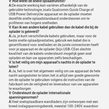
V: Hoe werkt de snelle oplaadfunctie?
A:
De exacte werking kan variëren afhankelijk van de
gebruikte technologie.zoals Qualcomm Quick Charge of
USB Power DeliveryUw apparaat en de oplader moeten
dezelfde snelle oplaadstandaard ondersteunen om te
profiteren van hogere snelheden.
V: Kan ik een andere kabel gebruiken dan de kabel die bij de
oplader is geleverd?
A:
Ja, je kunt verschillende kabels gebruiken, maar voor de
beste snelle oplaadprestaties, gebruik een kabel die is
gecertificeerd voor snelladen en de juiste connectoren heeft
voor je apparaat en de oplader (bijv.USB-CEen slechte
kwaliteit van de kabels ondersteunt mogelijk geen snel
opladen en kan uw apparaten zelfs beschadigen.
V: Is het veilig om mijn apparaat's nachts in de oplader te
laten?
A:
Ja, het is over het algemeen veilig om uw apparaat de hele
nacht aangesloten te laten.het is altijd een goede gewoonte
om de oplader te gebruiken volgens de instructies van de
fabrikant om de veiligheid en levensduur van uw apparaten
te waarborgen.
V: Ondersteunt de oplader internationale
spanningsnormen?
A:
Veel sneloplaadbare wandladers zijn ontworpen met een
breed inslagspanningsbereik, meestal 100-240V, waardoor