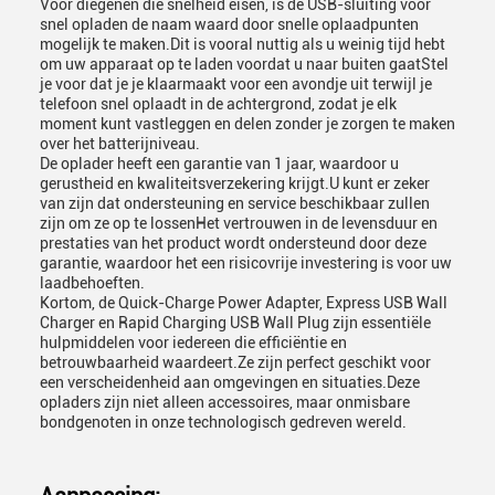
Voor diegenen die snelheid eisen, is de USB-sluiting voor
snel opladen de naam waard door snelle oplaadpunten
mogelijk te maken.Dit is vooral nuttig als u weinig tijd hebt
om uw apparaat op te laden voordat u naar buiten gaatStel
je voor dat je je klaarmaakt voor een avondje uit terwijl je
telefoon snel oplaadt in de achtergrond, zodat je elk
moment kunt vastleggen en delen zonder je zorgen te maken
over het batterijniveau.
De oplader heeft een garantie van 1 jaar, waardoor u
gerustheid en kwaliteitsverzekering krijgt.U kunt er zeker
van zijn dat ondersteuning en service beschikbaar zullen
zijn om ze op te lossenHet vertrouwen in de levensduur en
prestaties van het product wordt ondersteund door deze
garantie, waardoor het een risicovrije investering is voor uw
laadbehoeften.
Kortom, de Quick-Charge Power Adapter, Express USB Wall
Charger en Rapid Charging USB Wall Plug zijn essentiële
hulpmiddelen voor iedereen die efficiëntie en
betrouwbaarheid waardeert.Ze zijn perfect geschikt voor
een verscheidenheid aan omgevingen en situaties.Deze
opladers zijn niet alleen accessoires, maar onmisbare
bondgenoten in onze technologisch gedreven wereld.