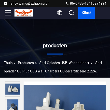
nancy.wang@szhuoniu.cn
86-0755-13410274294
Citaat
producten
Thuis
>
Producten
>
Snel Opladen USB-Wandoplader
>
Snel
opladen US Plug USB Wall Charger FCC gecertificeerd 2.22A
Uitgang lichtgewicht