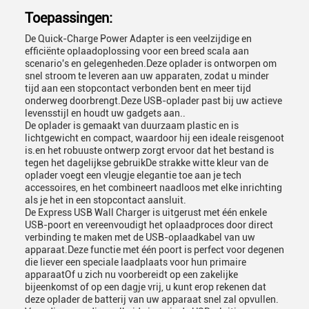
Toepassingen:
De Quick-Charge Power Adapter is een veelzijdige en
efficiënte oplaadoplossing voor een breed scala aan
scenario's en gelegenheden.Deze oplader is ontworpen om
snel stroom te leveren aan uw apparaten, zodat u minder
tijd aan een stopcontact verbonden bent en meer tijd
onderweg doorbrengt.Deze USB-oplader past bij uw actieve
levensstijl en houdt uw gadgets aan..
De oplader is gemaakt van duurzaam plastic en is
lichtgewicht en compact, waardoor hij een ideale reisgenoot
is.en het robuuste ontwerp zorgt ervoor dat het bestand is
tegen het dagelijkse gebruikDe strakke witte kleur van de
oplader voegt een vleugje elegantie toe aan je tech
accessoires, en het combineert naadloos met elke inrichting
als je het in een stopcontact aansluit.
De Express USB Wall Charger is uitgerust met één enkele
USB-poort en vereenvoudigt het oplaadproces door direct
verbinding te maken met de USB-oplaadkabel van uw
apparaat.Deze functie met één poort is perfect voor degenen
die liever een speciale laadplaats voor hun primaire
apparaatOf u zich nu voorbereidt op een zakelijke
bijeenkomst of op een dagje vrij, u kunt erop rekenen dat
deze oplader de batterij van uw apparaat snel zal opvullen.