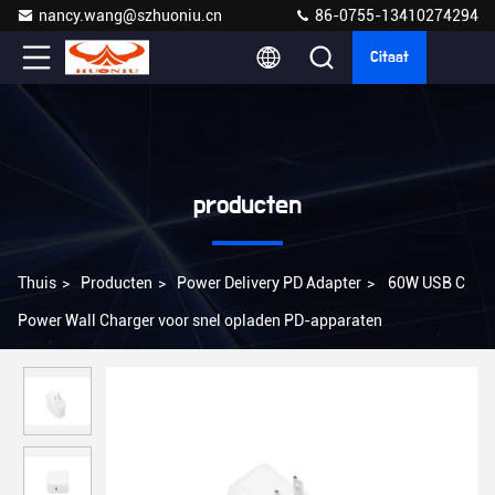
nancy.wang@szhuoniu.cn
86-0755-13410274294
Citaat
producten
Thuis
>
Producten
>
Power Delivery PD Adapter
>
60W USB C
Power Wall Charger voor snel opladen PD-apparaten