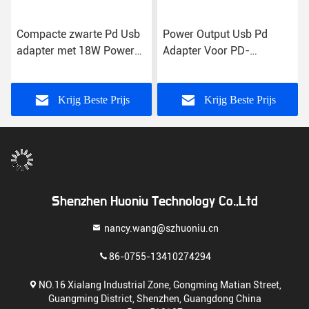
Compacte zwarte Pd Usb
Power Output Usb Pd
adapter met 18W Power
Adapter Voor PD-
Over Voltage
aangedreven apparaten
kortsluitbescherming
Lichtgewicht 30W Zwart
Adapter Veiligheid
Krijg Beste Prijs
Krijg Beste Prijs
gecertificeerd
Shenzhen Huoniu Technology Co.,Ltd
nancy.wang@szhuoniu.cn
86-0755-13410274294
NO.16 Xialang Industrial Zone, Gongming Matian Street,
Guangming District, Shenzhen, Guangdong China