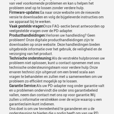
van veel voorkomende problemen en kan u helpen het
probleem snel op te lossen zonder verdere hulp.
Firmware-updates:
Ga naar onze website om de nieuwste
versie te downloaden en volg de bijgeleverde instructies om
uw apparaat bij te werken.
Vaak gestelde vragen
Onze FAQ-sectie bevat antwoorden op
veelgestelde vragen over de PD-adapter.
Producthandleidingen:
Verloren uw handleiding? Geen
probleem! Onze digitale producthandleidingen zijn te
downloaden op onze website. Deze handleidingen bieden
uitgebreide informatie over het gebruik, de veiligheid en de
verzorging van het product.
Technische ondersteuning:
Als de verstrekte hulpbronnen uw
probleem niet oplossen, kunt u contact opnemen met ons
technische ondersteuningsteam voor verdere hulp.Onze
ervaren technici zijn uitgerust om een breed scala aan
vragen te behandelen en zullen met u samenwerken om uw
probleem zo efficiënt mogelijk op te lossen.
Garantie Service:
Als uw PD-adapter nog onder garantie valt
en u problemen ondervindt die onder ons garantiebeleid
vallen, neem dan contact met ons op voor garantie.Wij
zullen u informatie verstrekken over de wijze waarop u een
garantieclaim kunt indienen.
Ons doel is om uw tevredenheid te garanderen en u de
ondersteuning te bieden die u nodig heeft om van uw PD