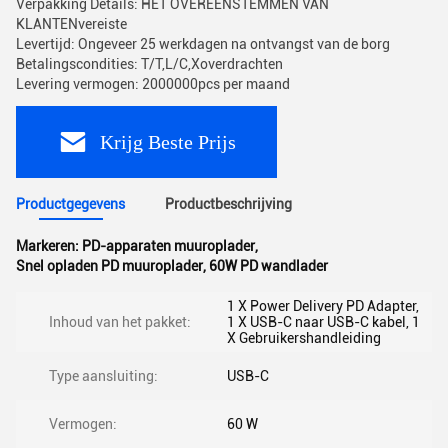
Verpakking Details: HET OVEREENSTEMMEN VAN
KLANTENvereiste
Levertijd: Ongeveer 25 werkdagen na ontvangst van de borg
Betalingscondities: T/T,L/C,Xoverdrachten
Levering vermogen: 2000000pcs per maand
Krijg Beste Prijs
Productgegevens
Productbeschrijving
Markeren:
PD-apparaten muuroplader
,
Snel opladen PD muuroplader
,
60W PD wandlader
1 X Power Delivery PD Adapter,
Inhoud van het pakket:
1 X USB-C naar USB-C kabel, 1
X Gebruikershandleiding
Type aansluiting:
USB-C
Vermogen:
60 W