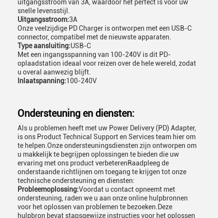
uitgangsstroom van 3A, waardoor het perfect is voor uw
snelle levensstijl.
Uitgangsstroom:
3A
Onze veelzijdige PD Charger is ontworpen met een USB-C
connector, compatibel met de nieuwste apparaten.
Type aansluiting:
USB-C
Met een ingangsspanning van 100-240V is dit PD-
oplaadstation ideaal voor reizen over de hele wereld, zodat
u overal aanwezig blijft.
Inlaatspanning:
100-240V
Ondersteuning en diensten:
Als u problemen heeft met uw Power Delivery (PD) Adapter,
is ons Product Technical Support en Services team hier om
te helpen.Onze ondersteuningsdiensten zijn ontworpen om
u makkelijk te begrijpen oplossingen te bieden die uw
ervaring met ons product verbeterenRaadpleeg de
onderstaande richtlijnen om toegang te krijgen tot onze
technische ondersteuning en diensten:
Probleemoplossing:
Voordat u contact opneemt met
ondersteuning, raden we u aan onze online hulpbronnen
voor het oplossen van problemen te bezoeken.Deze
hulpbron bevat stapsgewijze instructies voor het oplossen