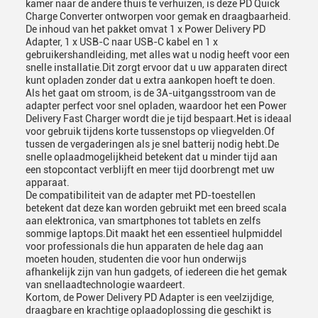
kamer naar de andere thuis te verhuizen, is deze PD Quick
Charge Converter ontworpen voor gemak en draagbaarheid.
De inhoud van het pakket omvat 1 x Power Delivery PD
Adapter, 1 x USB-C naar USB-C kabel en 1 x
gebruikershandleiding, met alles wat u nodig heeft voor een
snelle installatie.Dit zorgt ervoor dat u uw apparaten direct
kunt opladen zonder dat u extra aankopen hoeft te doen.
Als het gaat om stroom, is de 3A-uitgangsstroom van de
adapter perfect voor snel opladen, waardoor het een Power
Delivery Fast Charger wordt die je tijd bespaart.Het is ideaal
voor gebruik tijdens korte tussenstops op vliegvelden.Of
tussen de vergaderingen als je snel batterij nodig hebt.De
snelle oplaadmogelijkheid betekent dat u minder tijd aan
een stopcontact verblijft en meer tijd doorbrengt met uw
apparaat.
De compatibiliteit van de adapter met PD-toestellen
betekent dat deze kan worden gebruikt met een breed scala
aan elektronica, van smartphones tot tablets en zelfs
sommige laptops.Dit maakt het een essentieel hulpmiddel
voor professionals die hun apparaten de hele dag aan
moeten houden, studenten die voor hun onderwijs
afhankelijk zijn van hun gadgets, of iedereen die het gemak
van snellaadtechnologie waardeert.
Kortom, de Power Delivery PD Adapter is een veelzijdige,
draagbare en krachtige oplaadoplossing die geschikt is