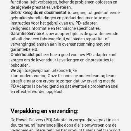
functionaliteit verbeteren, bekende problemen oplossen en
de algehele prestaties verbeteren.
Gebruikersgids en documentatie:
Toegang tot gedetailleerde
gebruikershandleidingen en productdocumentatie met
instructies voor het gebruik van uw PD-adapter,
veiligheidsinformatie en technische specificaties.
Garantie Service:
Als uw adapter tijdens de garantieperiode
uitvalt door een fabricagefout,wij bieden reparatie- of
vervangingsdiensten aan in overeenstemming met ons
garantiebeleid.
Onderhoudstips:
Leer hoe u goed voor uw PD-adapter kunt
zorgen om de levensduur te verlengen en de prestaties te
behouden.
We zijn toegewijd aan uitzonderlijke
klantondersteuning.Onze technische ondersteuning team
streeft ernaar om ervoor te zorgen dat uw ervaring met de
PD Adapter is bevredigend en dat eventuele problemen snel
en effectief worden opgelost.
Verpakking en verzending:
De Power Delivery (PD) Adapter is zorgvuldig verpakt in een
duurzame, milieuvriendelijke doos die is ontworpen om de
veiligheid en integriteit van het product tijdens het transport