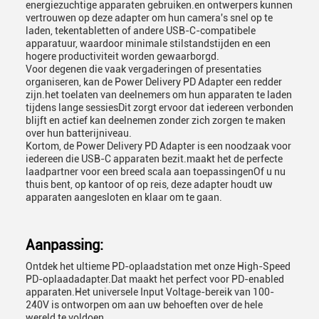
energiezuchtige apparaten gebruiken.en ontwerpers kunnen
vertrouwen op deze adapter om hun camera's snel op te
laden, tekentabletten of andere USB-C-compatibele
apparatuur, waardoor minimale stilstandstijden en een
hogere productiviteit worden gewaarborgd.
Voor degenen die vaak vergaderingen of presentaties
organiseren, kan de Power Delivery PD Adapter een redder
zijn.het toelaten van deelnemers om hun apparaten te laden
tijdens lange sessiesDit zorgt ervoor dat iedereen verbonden
blijft en actief kan deelnemen zonder zich zorgen te maken
over hun batterijniveau.
Kortom, de Power Delivery PD Adapter is een noodzaak voor
iedereen die USB-C apparaten bezit.maakt het de perfecte
laadpartner voor een breed scala aan toepassingenOf u nu
thuis bent, op kantoor of op reis, deze adapter houdt uw
apparaten aangesloten en klaar om te gaan.
Aanpassing:
Ontdek het ultieme PD-oplaadstation met onze High-Speed
PD-oplaadadapter.Dat maakt het perfect voor PD-enabled
apparaten.Het universele Input Voltage-bereik van 100-
240V is ontworpen om aan uw behoeften over de hele
wereld te voldoen.