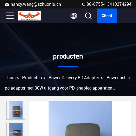
nancy.wang@szhuoniu.cn
86-0755-13410274294
Citaat
producten
Thuis
>
Producten
>
Power Delivery PD Adapter
>
Power usb c
pd adapter met 30W uitgang voor PD-enabled apparaten
lichtgewicht en veilig