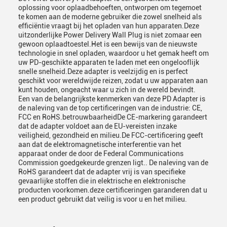
oplossing voor oplaadbehoeften, ontworpen om tegemoet
te komen aan de moderne gebruiker die zowel snelheid als
efficiëntie vraagt bij het opladen van hun apparaten.Deze
uitzonderlijke Power Delivery Wall Plug is niet zomaar een
gewoon oplaadtoestel.Het is een bewijs van de nieuwste
technologie in snel opladen, waardoor u het gemak heeft om
uw PD-geschikte apparaten te laden met een ongelooflijk
snelle snelheid.Deze adapter is veelzijdig en is perfect
geschikt voor wereldwijde reizen, zodat u uw apparaten aan
kunt houden, ongeacht waar u zich in de wereld bevindt.
Een van de belangrijkste kenmerken van deze PD Adapter is
de naleving van de top certificeringen van de industrie: CE,
FCC en RoHS.betrouwbaarheidDe CE-markering garandeert
dat de adapter voldoet aan de EU-vereisten inzake
veiligheid, gezondheid en milieu.De FCC-certificering geeft
aan dat de elektromagnetische interferentie van het
apparaat onder de door de Federal Communications
Commission goedgekeurde grenzen ligt.. De naleving van de
RoHS garandeert dat de adapter vrij is van specifieke
gevaarlijke stoffen die in elektrische en elektronische
producten voorkomen.deze certificeringen garanderen dat u
een product gebruikt dat veilig is voor u en het milieu.