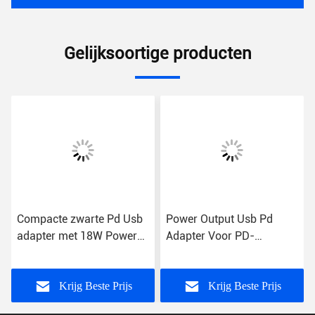
Gelijksoortige producten
Compacte zwarte Pd Usb
Power Output Usb Pd
adapter met 18W Power
Adapter Voor PD-
Over Voltage
aangedreven apparaten
kortsluitbescherming
Lichtgewicht 30W Zwart
Adapter Veiligheid
Krijg Beste Prijs
Krijg Beste Prijs
gecertificeerd