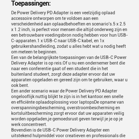
Toepassingen:
De Power Delivery PD Adapter is een veelzijdig oplaad
accessoire ontworpen om te voldoen aan een
verscheidenheid aan oplaadbehoeften en scenario's.5 x 2.5
x 1.2 inch, is perfect voor mensen die altijd onderweg zijn en
een betrouwbare voedingsbron nodig hebben voor hun USB-
C-apparaten.1 x USB-C naar USB-C kabel, en 1x
gebruikershandleiding, zodat u alles hebt wat u nodig heeft
om meteen te beginnen.
Een van de belangrijkste toepassingen van de USB-C Power
Delivery Adapter is op reis.Of u nu een ondernemer bent die
naar een conferentie gaat of een student die in het
buitenland studeert, zorgt deze adapter ervoor dat uw
apparaten opgeladen en gereed zijn om te gebruiken, waar u
ook bent.
Een ander scenario waar de Power Delivery PD Adapter
ongelooflijk nuttig blijkt te zijn is in het kantoor.een snelle
en efficiënte oplaadoplossing voor laptopsDe opname van
overspanningsbescherming, overstroombescherming en
kortsluitbescherming zorgt ervoor dat uw apparaten veilig
worden opgeladen,je gemoedsrust geven terwijl je je op je
werk concentreert.
Bovendien is de USB-C Power Delivery Adapter een
uitstekend hulpmiddel voor creatieven en professionals die