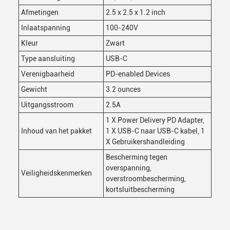
Afmetingen
2.5 x 2.5 x 1.2 inch
Inlaatspanning
100-240V
Kleur
Zwart
Type aansluiting
USB-C
Verenigbaarheid
PD-enabled Devices
Gewicht
3.2 ounces
Uitgangsstroom
2.5A
1 X Power Delivery PD Adapter,
Inhoud van het pakket
1 X USB-C naar USB-C kabel, 1
X Gebruikershandleiding
Bescherming tegen
overspanning,
Veiligheidskenmerken
overstroombescherming,
kortsluitbescherming