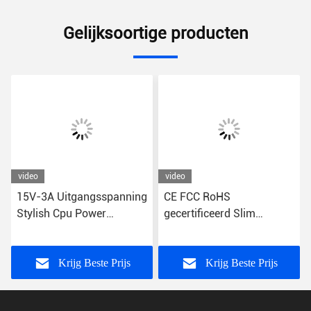
Gelijksoortige producten
video
video
15V-3A Uitgangsspanning
CE FCC RoHS
Stylish Cpu Power
gecertificeerd Slim
Adapter Stroomlijnde
Desktop Power Adapter
Tower Power Plug voor
Universal Plug Type 65W
Desktop Computers
24V Uitgang
Krijg Beste Prijs
Krijg Beste Prijs