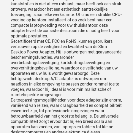
kunststof en is niet alleen robuust, maar heeft ook een strak
ontwerp, waardoor het een esthetisch aantrekkelijke
toevoeging is aan elke werkruimte. Of u nu een strakke CPU-
voeding op kantoor installeert of op zoek bent naar een
compacte laptopvoeding voor uw thuiskantoor, deze
adapter levert de consistente stroom die u nodig heeft voor
optimale prestaties.
Gecertificeerd met CE, FCC en RoHS, kunnen gebruikers
vertrouwen op de veiligheid en kwaliteit van de Slim
Desktop Power Adapter. Hij is ontworpen met geavanceerde
beschermingsfuncties, waaronder
overbelastingsbeveiliging, kortsluitingsbeveiliging en
oververhittingsbeveiliging, waardoor de veiligheid van uw
apparaten en uw huis wordt gewaarborgd. Deze
lichtgewicht desktop A/C-adapter is ontworpen om
naadloos in elke omgeving te passen zonder rommel toe te
voegen, waardoor hij ideaal is voor minimalistische of
ruimtebeperkte omgevingen.
De toepassingsmogelijkheden voor deze adapter zijn enorm,
variërend van reizen, waar draagbaarheid en compatibiliteit
essentieel zijn, tot professionele omgevingen waar
betrouwbaarheid van het grootste belang is. De universele
compatibiliteit zorgt ervoor dat hij een breed scala aan
apparaten kan voeden, van laptops en tablets tot kleine
desktopcomputers en andere elektronica die een