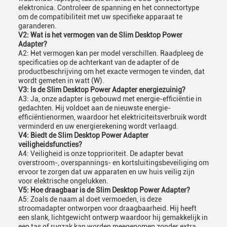
elektronica. Controleer de spanning en het connectortype
om de compatibiliteit met uw specifieke apparaat te
garanderen.
V2: Wat is het vermogen van de Slim Desktop Power
Adapter?
A2: Het vermogen kan per model verschillen. Raadpleeg de
specificaties op de achterkant van de adapter of de
productbeschrijving om het exacte vermogen te vinden, dat
wordt gemeten in watt (W).
V3: Is de Slim Desktop Power Adapter energiezuinig?
A3: Ja, onze adapter is gebouwd met energie-efficiëntie in
gedachten. Hij voldoet aan de nieuwste energie-
efficiëntienormen, waardoor het elektriciteitsverbruik wordt
verminderd en uw energierekening wordt verlaagd.
V4: Biedt de Slim Desktop Power Adapter
veiligheidsfuncties?
A4: Veiligheid is onze topprioriteit. De adapter bevat
overstroom-, overspannings- en kortsluitingsbeveiliging om
ervoor te zorgen dat uw apparaten en uw huis veilig zijn
voor elektrische ongelukken.
V5: Hoe draagbaar is de Slim Desktop Power Adapter?
A5: Zoals de naam al doet vermoeden, is deze
stroomadapter ontworpen voor draagbaarheid. Hij heeft
een slank, lichtgewicht ontwerp waardoor hij gemakkelijk in
een tas of rugzak kan worden meegenomen zonder extra