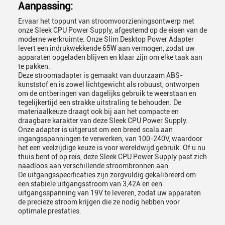
Aanpassing:
Ervaar het toppunt van stroomvoorzieningsontwerp met
onze Sleek CPU Power Supply, afgestemd op de eisen van de
moderne werkruimte. Onze Slim Desktop Power Adapter
levert een indrukwekkende 65W aan vermogen, zodat uw
apparaten opgeladen blijven en klaar zijn om elke taak aan
te pakken.
Deze stroomadapter is gemaakt van duurzaam ABS-
kunststof en is zowel lichtgewicht als robuust, ontworpen
om de ontberingen van dagelijks gebruik te weerstaan en
tegelijkertijd een strakke uitstraling te behouden. De
materiaalkeuze draagt ook bij aan het compacte en
draagbare karakter van deze Sleek CPU Power Supply.
Onze adapter is uitgerust om een breed scala aan
ingangsspanningen te verwerken, van 100-240V, waardoor
het een veelzijdige keuze is voor wereldwijd gebruik. Of u nu
thuis bent of op reis, deze Sleek CPU Power Supply past zich
naadloos aan verschillende stroombronnen aan.
De uitgangsspecificaties zijn zorgvuldig gekalibreerd om
een stabiele uitgangsstroom van 3,42A en een
uitgangsspanning van 19V te leveren, zodat uw apparaten
de precieze stroom krijgen die ze nodig hebben voor
optimale prestaties.