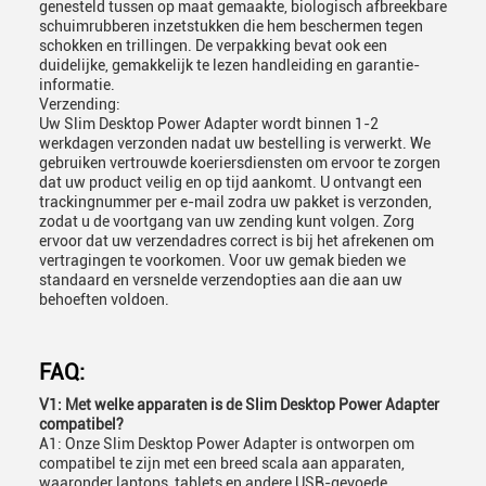
genesteld tussen op maat gemaakte, biologisch afbreekbare
schuimrubberen inzetstukken die hem beschermen tegen
schokken en trillingen. De verpakking bevat ook een
duidelijke, gemakkelijk te lezen handleiding en garantie-
informatie.
Verzending:
Uw Slim Desktop Power Adapter wordt binnen 1-2
werkdagen verzonden nadat uw bestelling is verwerkt. We
gebruiken vertrouwde koeriersdiensten om ervoor te zorgen
dat uw product veilig en op tijd aankomt. U ontvangt een
trackingnummer per e-mail zodra uw pakket is verzonden,
zodat u de voortgang van uw zending kunt volgen. Zorg
ervoor dat uw verzendadres correct is bij het afrekenen om
vertragingen te voorkomen. Voor uw gemak bieden we
standaard en versnelde verzendopties aan die aan uw
behoeften voldoen.
FAQ:
V1: Met welke apparaten is de Slim Desktop Power Adapter
compatibel?
A1: Onze Slim Desktop Power Adapter is ontworpen om
compatibel te zijn met een breed scala aan apparaten,
waaronder laptops, tablets en andere USB-gevoede