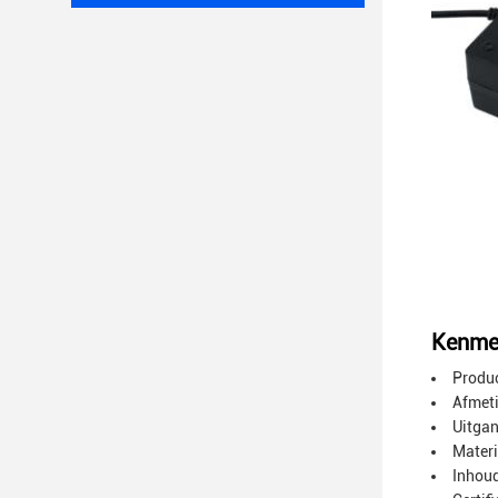
Kenme
Produ
Afmeti
Uitga
Materi
Inhoud