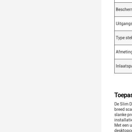
Bescher
Uitgang
Type ste
Afmeting
Inlaatsp
Toepas
De Slim D
breed sca
slanke pr
installati
Met een u
desktopc