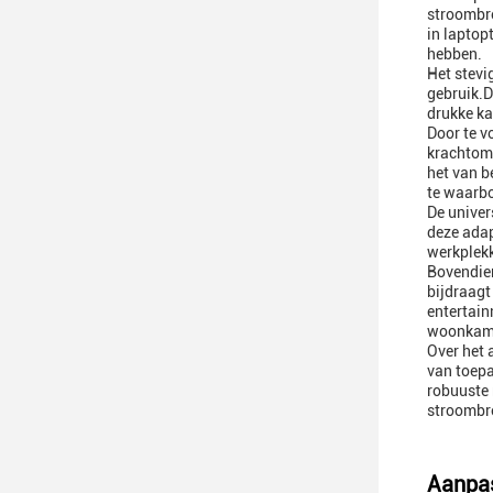
stroombro
in laptop
hebben.
Het stevi
gebruik.D
drukke ka
Door te v
krachtomv
het van b
te waarb
De univer
deze adap
werkplekk
Bovendien
bijdraagt
entertain
woonkam
Over het 
van toepa
robuuste 
stroombro
Aanpas