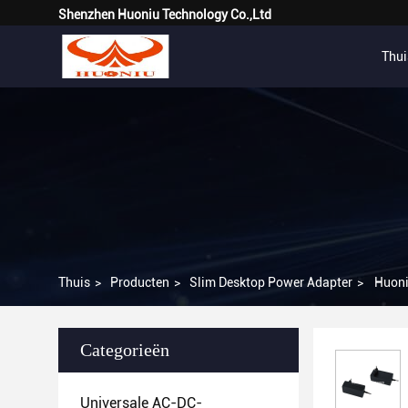
Shenzhen Huoniu Technology Co.,Ltd
Thui
Thuis
>
Producten
>
Slim Desktop Power Adapter
>
Huoni
Categorieën
Universale AC-DC-