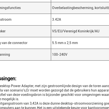
mingsfuncties
Overbelastingbescherming, kortsluit
sstroom
3.42A
kker
VS/EU/Verenigd Koninkrijk/AU
 van de connector
5.5 mm x 2,5 mm
anning
100-240V
singen:
esktop Power Adapter, met zijn gestroomlijnde design van de toren aanslu
la van scenario's,Er moet worden gezorgd dat de gebruikers hun appar
ofiel van deze voedingsbron is bijzonder geschikt voor omgevingen waar
e mogelijk is.
itgangsstroom van 3,42A is deze dunne desktop-stroomvoorziening goe
omputers aan te kunnen.Het is een uitstekende keuze voor kantooromg