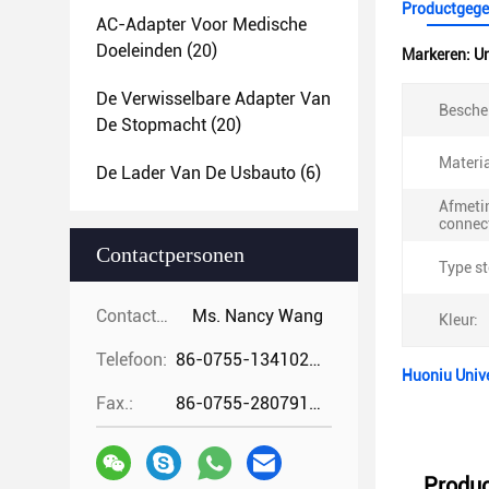
Productgege
AC-Adapter Voor Medische
Doeleinden
(20)
Markeren:
Un
De Verwisselbare Adapter Van
Besche
De Stopmacht
(20)
Materia
De Lader Van De Usbauto
(6)
Afmeti
connec
Contactpersonen
Type st
Contactpersonen:
Ms. Nancy Wang
Kleur:
Telefoon:
86-0755-13410274294
Huoniu Univ
Fax.:
86-0755-28079166
Produc