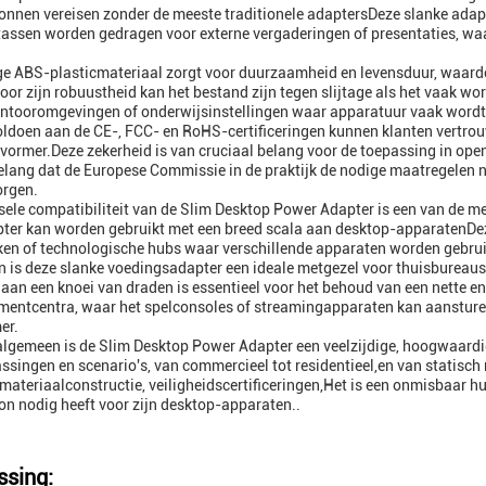
nnen vereisen zonder de meeste traditionele adaptersDeze slanke adap
tassen worden gedragen voor externe vergaderingen of presentaties, waa
ge ABS-plasticmateriaal zorgt voor duurzaamheid en levensduur, waardo
oor zijn robuustheid kan het bestand zijn tegen slijtage als het vaak wo
ntooromgevingen of onderwijsinstellingen waar apparatuur vaak wordt 
oldoen aan de CE-, FCC- en RoHS-certificeringen kunnen klanten vertrou
ormer.Deze zekerheid is van cruciaal belang voor de toepassing in openb
elang dat de Europese Commissie in de praktijk de nodige maatregelen n
orgen.
sele compatibiliteit van de Slim Desktop Power Adapter is een van de 
ter kan worden gebruikt met een breed scala aan desktop-apparatenDeze
en of technologische hubs waar verschillende apparaten worden gebruikt,
 is deze slanke voedingsadapter een ideale metgezel voor thuisbureau
 aan een knoei van draden is essentieel voor het behoud van een nette en 
mentcentra, waar het spelconsoles of streamingapparaten kan aansturen 
er.
algemeen is de Slim Desktop Power Adapter een veelzijdige, hoogwaardig
ssingen en scenario's, van commercieel tot residentieel,en van statisc
materiaalconstructie, veiligheidscertificeringen,Het is een onmisbaar h
n nodig heeft voor zijn desktop-apparaten..
sing: