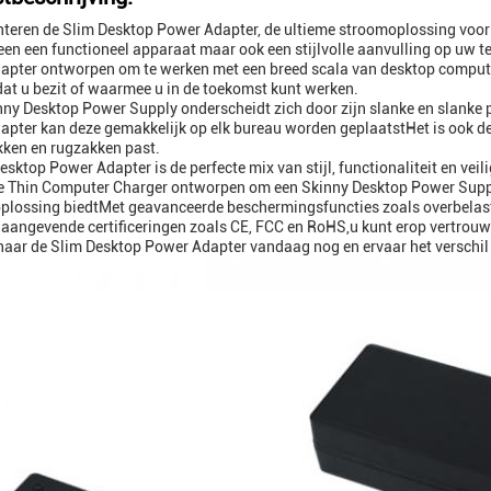
teren de Slim Desktop Power Adapter, de ultieme stroomoplossing voo
lleen een functioneel apparaat maar ook een stijlvolle aanvulling op uw t
pter ontworpen om te werken met een breed scala van desktop computers
at u bezit of waarmee u in de toekomst kunt werken.
ny Desktop Power Supply onderscheidt zich door zijn slanke en slanke 
pter kan deze gemakkelijk op elk bureau worden geplaatstHet is ook de 
ken en rugzakken past.
esktop Power Adapter is de perfecte mix van stijl, functionaliteit en ve
e Thin Computer Charger ontworpen om een Skinny Desktop Power Suppl
plossing biedtMet geavanceerde beschermingsfuncties zoals overbelasti
aangevende certificeringen zoals CE, FCC en RoHS,u kunt erop vertrouwen
aar de Slim Desktop Power Adapter vandaag nog en ervaar het verschil 