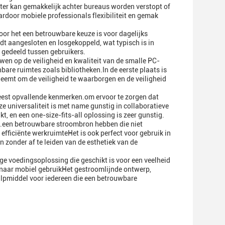
ter kan gemakkelijk achter bureaus worden verstopt of
rdoor mobiele professionals flexibiliteit en gemak
or het een betrouwbare keuze is voor dagelijks
rdt aangesloten en losgekoppeld, wat typisch is in
gedeeld tussen gebruikers.
wen op de veiligheid en kwaliteit van de smalle PC-
are ruimtes zoals bibliotheken.In de eerste plaats is
eemt om de veiligheid te waarborgen en de veiligheid
meest opvallende kenmerken.om ervoor te zorgen dat
 universaliteit is met name gunstig in collaboratieve
 en een one-size-fits-all oplossing is zeer gunstig.
s.een betrouwbare stroombron hebben die niet
efficiënte werkruimteHet is ook perfect voor gebruik in
zonder af te leiden van de esthetiek van de
e voedingsoplossing die geschikt is voor een veelheid
h naar mobiel gebruikHet gestroomlijnde ontwerp,
ulpmiddel voor iedereen die een betrouwbare