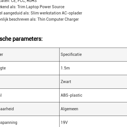
icaten: CE, FCC, RoHS
kend als: Trim Laptop Power Source
l aangeduid als: Slim werkstation AC-oplader
lijk beschreven als: Thin Computer Charger
sche parameters:
er
Specificatie
gte
1.5m
Zwart
l
ABS-plastic
baarheid
Algemeen
sspanning
19V