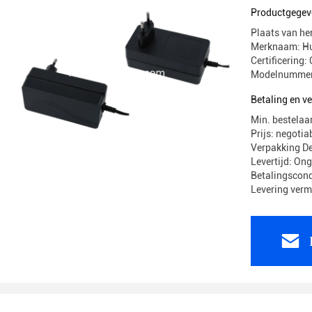
Productgegev
Plaats van he
Merknaam: H
Certificerin
Modelnummer
Betaling en 
Min. bestelaa
Prijs: negotia
Verpakking 
Levertijd: On
Betalingscond
Levering ver