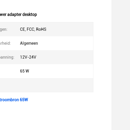
wer adapter desktop
ngen:
CE, FCC, RoHS
rheid:
Algemeen
panning:
12V-24V
65 W
 Stroombron 65W