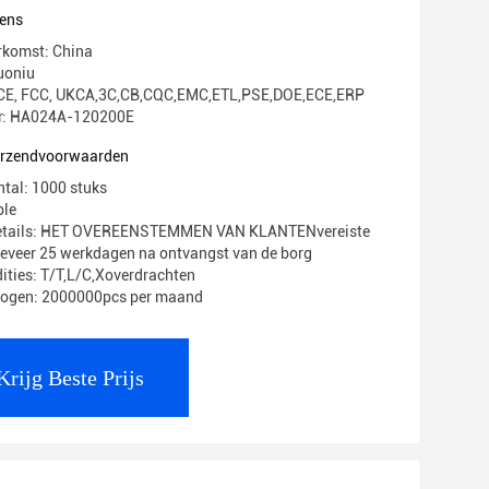
ens
rkomst: China
uoniu
g: CE, FCC, UKCA,3C,CB,CQC,EMC,ETL,PSE,DOE,ECE,ERP
: HA024A-120200E
verzendvoorwaarden
ntal: 1000 stuks
ble
Details: HET OVEREENSTEMMEN VAN KLANTENvereiste
geveer 25 werkdagen na ontvangst van de borg
ities: T/T,L/C,Xoverdrachten
mogen: 2000000pcs per maand
Krijg Beste Prijs