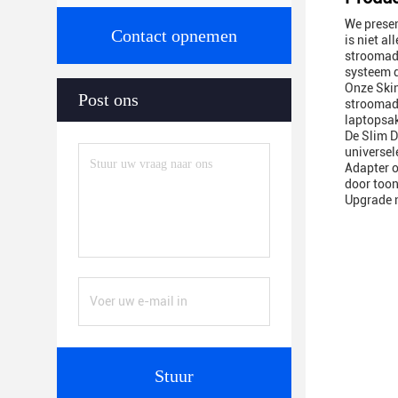
We presen
Contact opnemen
is niet a
stroomada
systeem d
Onze Skin
Post ons
stroomada
laptopsak
De Slim D
universel
Adapter o
door toon
Upgrade n
Stuur