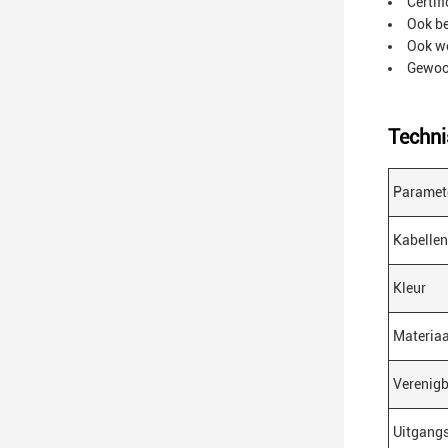
Certif
Ook be
Ook we
Gewoon
Techni
Paramet
Kabellen
Kleur
Materiaa
Verenig
Uitgang