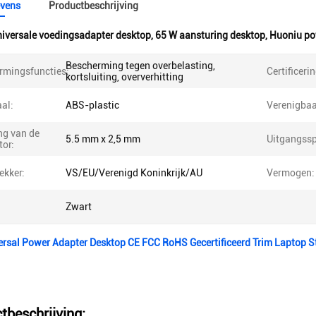
vens
Productbeschrijving
iversale voedingsadapter desktop
,
65 W aansturing desktop
,
Huoniu po
Bescherming tegen overbelasting,
rmingsfuncties:
Certificeri
kortsluiting, oververhitting
al:
ABS-plastic
Verenigbaa
ng van de
5.5 mm x 2,5 mm
Uitgangss
tor:
ekker:
VS/EU/Verenigd Koninkrijk/AU
Vermogen:
Zwart
ersal Power Adapter Desktop CE FCC RoHS Gecertificeerd Trim Laptop
tbeschrijving: