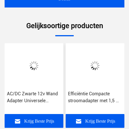
Gelijksoortige producten
AC/DC Zwarte 12v Wand
Efficiëntie Compacte
Adapter Universele
stroomadapter met 1,5 m
ing
US/EU/UK/AU Plug Type
kabel ABS US/EU/UK/AU
1,5m Kabellengte
plug
Krijg Beste Prijs
Krijg Beste Prijs