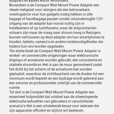
adapters en kabels wordt verminderd.
Bovendien is de Compact Wall Mount Power Adapter een
ideale metgezel voor reizigers die een betrouwbare
voedingsbron voor hun gadgets nodig hebben.in alle
bagage of handbagage passen zonder uitzonderingDe 12V-
uitgang van de adapter kan vooral nuttig zijn in
hotelkamers of op luchthavens, waar de stopcontacten
schaars zijn maar de vraag naar stroom hoog is.Reizigers
kunnen vertrouwen op deze adapter om hun smartphones te
houden, tablets, camera's en andere reisbenodigdheden die
tijdens hun reis worden opgeladen.
Ten slotte biedt de Compact Wall Mount Power Adapter in
winkel- en commerciële omgevingen waar elektronische
displays of armaturen worden gebruikt, een consistente en
stabiele stroombron.Het is aan de muur gemonteerd zodat
het dicht bij het scherm of de armaturen kan worden
geplaatst, waardoor de zichtbaarheid van de draden tot een
minimum wordt beperkt en een bijdrage wordt geleverd aan
een schoner en professioneler uiterlijk van de commerciële
ruimte.
Tot slot is de Compact Wall Mount Power Adapter een
essentieel hulpmiddel dat voldoet aan de uiteenlopende
elektrische behoeften van gebruikers in verschillende
scenario's.Het is een uitstekende keuze voor iedereen die
zijn apparaten efficiënt en stijlvol wil bedienen..