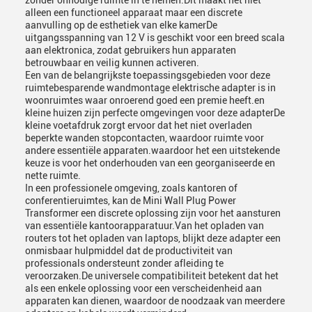
zonder onnodige ruimte in te nemen.Dit maakt het niet
alleen een functioneel apparaat maar een discrete
aanvulling op de esthetiek van elke kamerDe
uitgangsspanning van 12 V is geschikt voor een breed scala
aan elektronica, zodat gebruikers hun apparaten
betrouwbaar en veilig kunnen activeren.
Een van de belangrijkste toepassingsgebieden voor deze
ruimtebesparende wandmontage elektrische adapter is in
woonruimtes waar onroerend goed een premie heeft.en
kleine huizen zijn perfecte omgevingen voor deze adapterDe
kleine voetafdruk zorgt ervoor dat het niet overladen
beperkte wanden stopcontacten, waardoor ruimte voor
andere essentiële apparaten.waardoor het een uitstekende
keuze is voor het onderhouden van een georganiseerde en
nette ruimte.
In een professionele omgeving, zoals kantoren of
conferentieruimtes, kan de Mini Wall Plug Power
Transformer een discrete oplossing zijn voor het aansturen
van essentiële kantoorapparatuur.Van het opladen van
routers tot het opladen van laptops, blijkt deze adapter een
onmisbaar hulpmiddel dat de productiviteit van
professionals ondersteunt zonder afleiding te
veroorzaken.De universele compatibiliteit betekent dat het
als een enkele oplossing voor een verscheidenheid aan
apparaten kan dienen, waardoor de noodzaak van meerdere