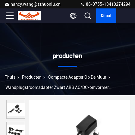
nancy.wang@szhuoniu.cn
86-0755-13410274294
Citaat
producten
Thuis
>
Producten
>
Compacte Adapter Op De Muur
>
Wandplugstroomadapter Zwart ABS AC/DC-omvormer
US/EU/UK/AU Plug 100-240V Input