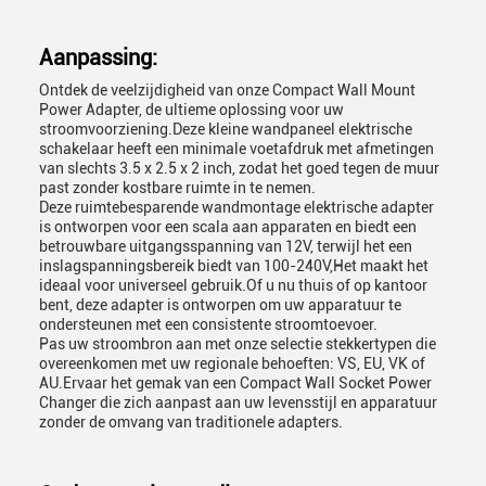
Aanpassing:
Ontdek de veelzijdigheid van onze Compact Wall Mount
Power Adapter, de ultieme oplossing voor uw
stroomvoorziening.Deze kleine wandpaneel elektrische
schakelaar heeft een minimale voetafdruk met afmetingen
van slechts 3.5 x 2.5 x 2 inch, zodat het goed tegen de muur
past zonder kostbare ruimte in te nemen.
Deze ruimtebesparende wandmontage elektrische adapter
is ontworpen voor een scala aan apparaten en biedt een
betrouwbare uitgangsspanning van 12V, terwijl het een
inslagspanningsbereik biedt van 100-240V,Het maakt het
ideaal voor universeel gebruik.Of u nu thuis of op kantoor
bent, deze adapter is ontworpen om uw apparatuur te
ondersteunen met een consistente stroomtoevoer.
Pas uw stroombron aan met onze selectie stekkertypen die
overeenkomen met uw regionale behoeften: VS, EU, VK of
AU.Ervaar het gemak van een Compact Wall Socket Power
Changer die zich aanpast aan uw levensstijl en apparatuur
zonder de omvang van traditionele adapters.