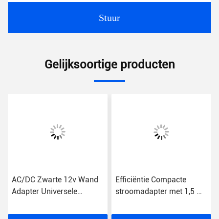
Stuur
Gelijksoortige producten
AC/DC Zwarte 12v Wand
Efficiëntie Compacte
Adapter Universele
stroomadapter met 1,5 m
ing
US/EU/UK/AU Plug Type
kabel ABS US/EU/UK/AU
1,5m Kabellengte
plug