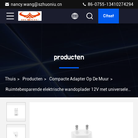
nancy.wang@szhuoniu.cn
86-0755-13410274294
Citaat
producten
Thuis
>
Producten
>
Compacte Adapter Op De Muur
>
Ruimtebesparende elektrische wandoplader 12V met universele
compatibiliteit 100-240V