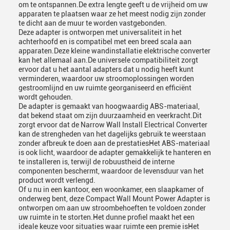
om te ontspannen.De extra lengte geeft u de vrijheid om uw
apparaten te plaatsen waar ze het meest nodig zijn zonder
te dicht aan de muur te worden vastgebonden.
Deze adapter is ontworpen met universaliteit in het
achterhoofd en is compatibel met een breed scala aan
apparaten.Deze kleine wandinstallatie elektrische converter
kan het allemaal aan.De universele compatibiliteit zorgt
ervoor dat u het aantal adapters dat u nodig heeft kunt
verminderen, waardoor uw stroomoplossingen worden
gestroomlijnd en uw ruimte georganiseerd en efficiënt
wordt gehouden.
De adapter is gemaakt van hoogwaardig ABS-materiaal,
dat bekend staat om zijn duurzaamheid en veerkracht.Dit
zorgt ervoor dat de Narrow Wall Install Electrical Converter
kan de strengheden van het dagelijks gebruik te weerstaan
zonder afbreuk te doen aan de prestatiesHet ABS-materiaal
is ook licht, waardoor de adapter gemakkelijk te hanteren en
te installeren is, terwijl de robuustheid de interne
componenten beschermt, waardoor de levensduur van het
product wordt verlengd.
Of u nu in een kantoor, een woonkamer, een slaapkamer of
onderweg bent, deze Compact Wall Mount Power Adapter is
ontworpen om aan uw stroombehoeften te voldoen zonder
uw ruimte in te storten.Het dunne profiel maakt het een
ideale keuze voor situaties waar ruimte een premie isHet