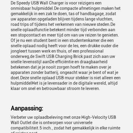
De Speedy USB Wall Charger is voor reizigers een
onmisbaar hulpmiddel.De compacte afmetingen maken het
gemakkelijk in een zak te doen, tas of handbagage, zodat
uw apparaten opgeladen blijven tijdens lange vluchten,
road trips of tijdens het verkennen van nieuwe steden.De
snelle oplaadfunctie betekent minder tijd verbonden aan
een stopcontact en meer tijd om van uw reizen te genieten.
Of je nu een student bent in een studentenkamer die een
snelle oplaad nodig heeft voor de les, een drukke ouder die
jongleert tussen werk en thuis, of een professional
onderweg,de Swift USB Charging Brick past zich aan uw
snelle levensstijl aanDe efficiëntie en draagbaarheid
betekenen dat je je nooit zorgen hoeft te maken over je
apparaten zonder batterij, ongeacht waar je bent of wat je
doet.Deze snelle oplaad USB muur stekker is niet alleen een
hulpmiddelHet is je levensader in de digitale wereld, altijd
klaar om snel en betrouwbaar stroom te leveren.
Aanpassing:
Verbeter uw oplaadbeleving met onze High-Velocity USB
Wall Outlet die is ontworpen voor universele
compatibiliteit.5 inch., zodat het gemakkelijk in elke ruimte