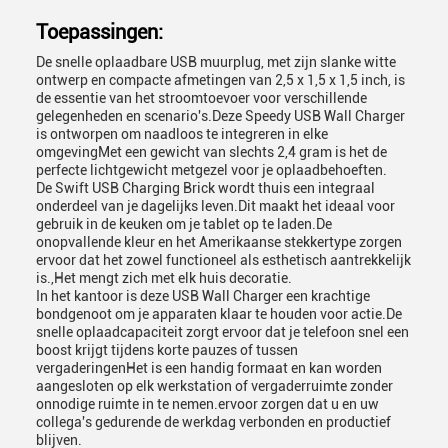
Toepassingen:
De snelle oplaadbare USB muurplug, met zijn slanke witte
ontwerp en compacte afmetingen van 2,5 x 1,5 x 1,5 inch, is
de essentie van het stroomtoevoer voor verschillende
gelegenheden en scenario's.Deze Speedy USB Wall Charger
is ontworpen om naadloos te integreren in elke
omgevingMet een gewicht van slechts 2,4 gram is het de
perfecte lichtgewicht metgezel voor je oplaadbehoeften.
De Swift USB Charging Brick wordt thuis een integraal
onderdeel van je dagelijks leven.Dit maakt het ideaal voor
gebruik in de keuken om je tablet op te laden.De
onopvallende kleur en het Amerikaanse stekkertype zorgen
ervoor dat het zowel functioneel als esthetisch aantrekkelijk
is.,Het mengt zich met elk huis decoratie.
In het kantoor is deze USB Wall Charger een krachtige
bondgenoot om je apparaten klaar te houden voor actie.De
snelle oplaadcapaciteit zorgt ervoor dat je telefoon snel een
boost krijgt tijdens korte pauzes of tussen
vergaderingenHet is een handig formaat en kan worden
aangesloten op elk werkstation of vergaderruimte zonder
onnodige ruimte in te nemen.ervoor zorgen dat u en uw
collega's gedurende de werkdag verbonden en productief
blijven.