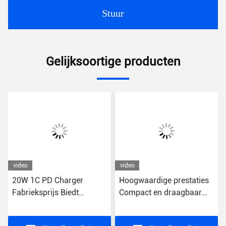
Stuur
Gelijksoortige producten
video
video
20W 1C PD Charger
Hoogwaardige prestaties
Fabrieksprijs Biedt
Compact en draagbaar
uitzonderlijke waarde
snel opladen USB-
Smartphone Je opladen
wandoplader 5V-uitgang