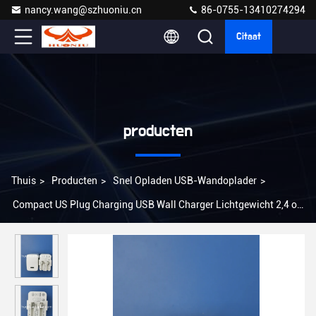
nancy.wang@szhuoniu.cn
86-0755-13410274294
Citaat
producten
Thuis
>
Producten
>
Snel Opladen USB-Wandoplader
>
Compact US Plug Charging USB Wall Charger Lichtgewicht 2,4 oz
100-240V Inlaatspanning