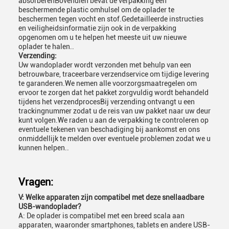
absorberenBovendien bevat de verpakking een
beschermende plastic omhulsel om de oplader te
beschermen tegen vocht en stof.Gedetailleerde instructies
en veiligheidsinformatie zijn ook in de verpakking
opgenomen om u te helpen het meeste uit uw nieuwe
oplader te halen..
Verzending:
Uw wandoplader wordt verzonden met behulp van een
betrouwbare, traceerbare verzendservice om tijdige levering
te garanderen.We nemen alle voorzorgsmaatregelen om
ervoor te zorgen dat het pakket zorgvuldig wordt behandeld
tijdens het verzendprocesBij verzending ontvangt u een
trackingnummer zodat u de reis van uw pakket naar uw deur
kunt volgen.We raden u aan de verpakking te controleren op
eventuele tekenen van beschadiging bij aankomst en ons
onmiddellijk te melden over eventuele problemen zodat we u
kunnen helpen..
Vragen:
V: Welke apparaten zijn compatibel met deze snellaadbare
USB-wandoplader?
A: De oplader is compatibel met een breed scala aan
apparaten, waaronder smartphones, tablets en andere USB-