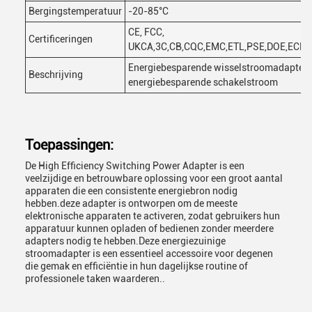
Bergingstemperatuur
-20-85°C
CE, FCC,
Certificeringen
UKCA,3C,CB,CQC,EMC,ETL,PSE,DOE,ECE,
Energiebesparende wisselstroomadapter,
Beschrijving
energiebesparende schakelstroom
Toepassingen:
De High Efficiency Switching Power Adapter is een
veelzijdige en betrouwbare oplossing voor een groot aantal
apparaten die een consistente energiebron nodig
hebben.deze adapter is ontworpen om de meeste
elektronische apparaten te activeren, zodat gebruikers hun
apparatuur kunnen opladen of bedienen zonder meerdere
adapters nodig te hebben.Deze energiezuinige
stroomadapter is een essentieel accessoire voor degenen
die gemak en efficiëntie in hun dagelijkse routine of
professionele taken waarderen..