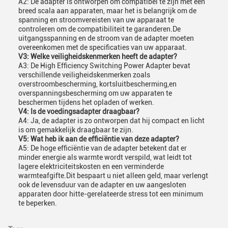
A2: De adapter is ontworpen om compatibel te zijn met een
breed scala aan apparaten, maar het is belangrijk om de
spanning en stroomvereisten van uw apparaat te
controleren om de compatibiliteit te garanderen.De
uitgangsspanning en de stroom van de adapter moeten
overeenkomen met de specificaties van uw apparaat.
V3: Welke veiligheidskenmerken heeft de adapter?
A3: De High Efficiency Switching Power Adapter bevat
verschillende veiligheidskenmerken zoals
overstroombescherming, kortsluitbescherming,en
overspanningsbescherming om uw apparaten te
beschermen tijdens het opladen of werken.
V4: Is de voedingsadapter draagbaar?
A4: Ja, de adapter is zo ontworpen dat hij compact en licht
is om gemakkelijk draagbaar te zijn.
V5: Wat heb ik aan de efficiëntie van deze adapter?
A5: De hoge efficiëntie van de adapter betekent dat er
minder energie als warmte wordt verspild, wat leidt tot
lagere elektriciteitskosten en een verminderde
warmteafgifte.Dit bespaart u niet alleen geld, maar verlengt
ook de levensduur van de adapter en uw aangesloten
apparaten door hitte-gerelateerde stress tot een minimum
te beperken.