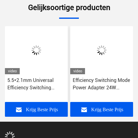
Gelijksoortige producten
video
video
5.5*2.1mm Universal
Efficiency Switching Mode
Efficiency Switching
Power Adapter 24W
Power Adapter Over
US/EU/UK/AU Plug CE
Spanningsbescherming
FCC RoHS gecertificeerd
12V DC US/EU/UK/AU
Krijg Beste Prijs
Krijg Beste Prijs
Plug