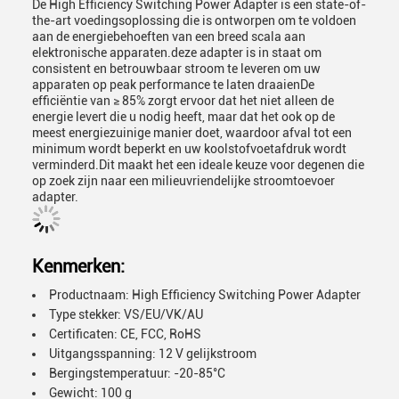
De High Efficiency Switching Power Adapter is een state-of-
the-art voedingsoplossing die is ontworpen om te voldoen
aan de energiebehoeften van een breed scala aan
elektronische apparaten.deze adapter is in staat om
consistent en betrouwbaar stroom te leveren om uw
apparaten op peak performance te laten draaienDe
efficiëntie van ≥ 85% zorgt ervoor dat het niet alleen de
energie levert die u nodig heeft, maar dat het ook op de
meest energiezuinige manier doet, waardoor afval tot een
minimum wordt beperkt en uw koolstofvoetafdruk wordt
verminderd.Dit maakt het een ideale keuze voor degenen die
op zoek zijn naar een milieuvriendelijke stroomtoevoer
adapter.
Kenmerken:
Productnaam: High Efficiency Switching Power Adapter
Type stekker: VS/EU/VK/AU
Certificaten: CE, FCC, RoHS
Uitgangsspanning: 12 V gelijkstroom
Bergingstemperatuur: -20-85°C
Gewicht: 100 g