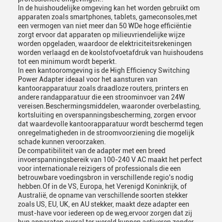
In de huishoudelijke omgeving kan het worden gebruikt om
apparaten zoals smartphones, tablets, gameconsoles,met
een vermogen van niet meer dan 50 WDe hoge efficiëntie
zorgt ervoor dat apparaten op milieuvriendelijke wijze
worden opgeladen, waardoor de elektriciteitsrekeningen
worden verlaagd en de koolstofvoetafdruk van huishoudens
tot een minimum wordt beperkt.
In een kantooromgeving is de High Efficiency Switching
Power Adapter ideaal voor het aansturen van
kantoorapparatuur zoals draadloze routers, printers en
andere randapparatuur die een stroominvoer van 24W
vereisen.Beschermingsmiddelen, waaronder overbelasting,
kortsluiting en overspanningsbescherming, zorgen ervoor
dat waardevolle kantoorapparatuur wordt beschermd tegen
onregelmatigheden in de stroomvoorziening die mogelijk
schade kunnen veroorzaken.
De compatibiliteit van de adapter met een breed
invoerspanningsbereik van 100-240 V AC maakt het perfect
voor internationale reizigers of professionals die een
betrouwbare voedingsbron in verschillende regio's nodig
hebben.Of in de VS, Europa, het Verenigd Koninkrijk, of
Australië, de opname van verschillende soorten stekker
zoals US, EU, UK, en AU stekker, maakt deze adapter een
must-have voor iedereen op de weg,ervoor zorgen dat zij