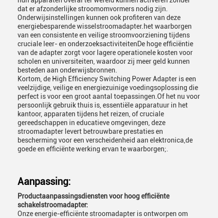
hun apparaten overal ter wereld kunnen activeren zonder
dat er afzonderlijke stroomomvormers nodig zijn.
Onderwijsinstellingen kunnen ook profiteren van deze
energiebesparende wisselstroomadapter.het waarborgen
van een consistente en veilige stroomvoorziening tijdens
cruciale leer- en onderzoeksactiviteitenDe hoge efficiëntie
van de adapter zorgt voor lagere operationele kosten voor
scholen en universiteiten, waardoor zij meer geld kunnen
besteden aan onderwijsbronnen.
Kortom, de High Efficiency Switching Power Adapter is een
veelzijdige, veilige en energiezuinige voedingsoplossing die
perfect is voor een groot aantal toepassingen.Of het nu voor
persoonlijk gebruik thuis is, essentiële apparatuur in het
kantoor, apparaten tijdens het reizen, of cruciale
gereedschappen in educatieve omgevingen, deze
stroomadapter levert betrouwbare prestaties en
bescherming voor een verscheidenheid aan elektronica,de
goede en efficiënte werking ervan te waarborgen;.
Aanpassing:
Productaanpassingsdiensten voor hoog efficiënte
schakelstroomadapter:
Onze energie-efficiënte stroomadapter is ontworpen om