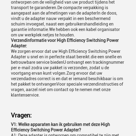
ontworpen om de veiligheid van uw product tijdens het
transport te garanderen.De compacte verpakking is
aangepast aan de afmetingen van de adapterIn de doos,
vindt u de adapter nauw verpakt in een beschermend
schuim invoegsel, naast een gebruikershandleiding en
garantie informatie.We hebben ook een kabel organisator
om uw werkplek netjes te houden.
Verzendinformatie voor High Efficiency Switching Power
Adapter:
We zorgen ervoor dat uw High Efficiency Switching Power
Adapter u snel en in perfecte staat bereikt.die een snelle en
betrouwbare service biedenU ontvangt een trackingnummer
per e-mail zodra uw pakket is verzonden, zodat u de
voortgang ervan kunt volgen.Zorg ervoor dat uw
verzendadres correct is en dat er iemand beschikbaar is om
het pakket te ontvangenVoor speciale verzendinstructies of
vragen, aarzel niet om contact op te nemen met onze
klantenservice.
Vragen:
V1: Welke apparaten kan ik gebruiken met deze High
Efficiency Switching Power Adapter?
A1: Deze adapter is ontworpen om compatibel te zijn met