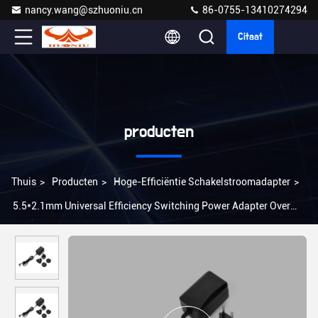
nancy.wang@szhuoniu.cn
86-0755-13410274294
Citaat
producten
Thuis
>
Producten
>
Hoge-Efficiëntie Schakelstroomadapter
>
5.5*2.1mm Universal Efficiency Switching Power Adapter Over
Spanningsbescherming 12V DC US/EU/UK/AU Plug