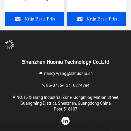
Power Adapter Over
US/EU/UK/AU Plug CE
Spanningsbescherming
FCC RoHS gecertificeerd
12V DC US/EU/UK/AU
Krijg Beste Prijs
Krijg Beste Prijs
Plug
Shenzhen Huoniu Technology Co.,Ltd
nancy.wang@szhuoniu.cn
86-0755-13410274294
NO.16 Xialang Industrial Zone, Gongming Matian Street,
Guangming District, Shenzhen, Guangdong China
Post:518107