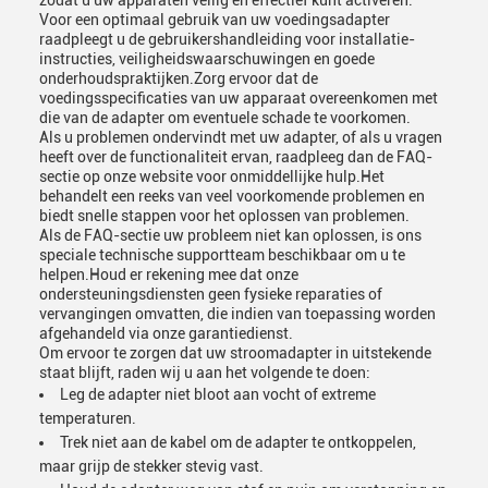
zodat u uw apparaten veilig en effectief kunt activeren.
Voor een optimaal gebruik van uw voedingsadapter
raadpleegt u de gebruikershandleiding voor installatie-
instructies, veiligheidswaarschuwingen en goede
onderhoudspraktijken.Zorg ervoor dat de
voedingsspecificaties van uw apparaat overeenkomen met
die van de adapter om eventuele schade te voorkomen.
Als u problemen ondervindt met uw adapter, of als u vragen
heeft over de functionaliteit ervan, raadpleeg dan de FAQ-
sectie op onze website voor onmiddellijke hulp.Het
behandelt een reeks van veel voorkomende problemen en
biedt snelle stappen voor het oplossen van problemen.
Als de FAQ-sectie uw probleem niet kan oplossen, is ons
speciale technische supportteam beschikbaar om u te
helpen.Houd er rekening mee dat onze
ondersteuningsdiensten geen fysieke reparaties of
vervangingen omvatten, die indien van toepassing worden
afgehandeld via onze garantiedienst.
Om ervoor te zorgen dat uw stroomadapter in uitstekende
staat blijft, raden wij u aan het volgende te doen:
Leg de adapter niet bloot aan vocht of extreme
temperaturen.
Trek niet aan de kabel om de adapter te ontkoppelen,
maar grijp de stekker stevig vast.