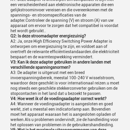
een verscheidenheid aan elektronische apparaten die een
gelijkstroominvoer vereisen en die overeenkomen met de
spannings- en stroomspecificaties van de
adapter.Controleer de spanning (V) en stroom (A) van uw
apparaat om ervoor te zorgen dat het compatibel is voordat
het wordt gebruikt..
Q2: Is deze stroomadapter energiezuinig?
A2: Ja, onze High Efficiency Switching Power Adapter is
ontworpen om energiezuinig te zijn, en voldoet aan of
overtreft de relevante efficiëntiestandaarden.die elektriciteit
bespaart en de warmteopwekking vermindert.
V3: Kan ik deze adapter gebruiken in andere landen met
verschillende spanningsnormen?
A3: De adapter is uitgerust met een breed
invoerspanningsbereik, meestal 100-240 V wisselstroom,
waardoor deze geschikt is voor internationaal reizen.u moet
nog steeds een geschikte stekkerconverter gebruiken om de
stopcontacten in het land dat u bezoekt te passen.
V4: Hoe weet ik of de voedingsadapter correct werkt?
A4: Wanneer de voedingsadapter is aangesloten en goed
werkt, ziet u meestal een indicatorlamp aan. Bovendien
moet het apparaat waaraan het is aangesloten opladen of
werken.Als u problemen ondervindt, zie de handleiding voor
het oplossen van problemen in de gebruikershandleiding.