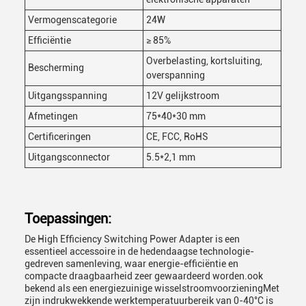
Vermogenscategorie
24W
Efficiëntie
≥ 85%
Overbelasting, kortsluiting,
Bescherming
overspanning
Uitgangsspanning
12V gelijkstroom
Afmetingen
75*40*30 mm
Certificeringen
CE, FCC, RoHS
Uitgangsconnector
5.5*2,1 mm
Toepassingen:
De High Efficiency Switching Power Adapter is een
essentieel accessoire in de hedendaagse technologie-
gedreven samenleving, waar energie-efficiëntie en
compacte draagbaarheid zeer gewaardeerd worden.ook
bekend als een energiezuinige wisselstroomvoorzieningMet
zijn indrukwekkende werktemperatuurbereik van 0-40°C is