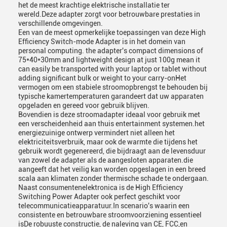
het de meest krachtige elektrische installatie ter
wereld.Deze adapter zorgt voor betrouwbare prestaties in
verschillende omgevingen.
Een van de meest opmerkelijke toepassingen van deze High
Efficiency Switch-mode Adapter is in het domein van
personal computing. the adapter's compact dimensions of
75*40*30mm and lightweight design at just 100g mean it
can easily be transported with your laptop or tablet without
adding significant bulk or weight to your carry-onHet
vermogen om een stabiele stroomopbrengst te behouden bij
typische kamertemperaturen garandeert dat uw apparaten
opgeladen en gereed voor gebruik blijven.
Bovendien is deze stroomadapter ideaal voor gebruik met
een verscheidenheid aan thuis entertainment systemen.het
energiezuinige ontwerp vermindert niet alleen het
elektriciteitsverbruik, maar ook de warmte die tijdens het
gebruik wordt gegenereerd, die bijdraagt aan de levensduur
van zowel de adapter als de aangesloten apparaten.die
aangeeft dat het veilig kan worden opgeslagen in een breed
scala aan klimaten zonder thermische schade te ondergaan.
Naast consumentenelektronica is de High Efficiency
Switching Power Adapter ook perfect geschikt voor
telecommunicatieapparatuur.In scenario's waarin een
consistente en betrouwbare stroomvoorziening essentieel
isDe robuuste constructie, de naleving van CE, FCC,en