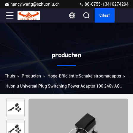
nancy.wang@szhuoniu.cn
86-0755-13410274294
Citaat
producten
Thuis
>
Producten
>
Hoge-Efficiëntie Schakelstroomadapter
>
Huoniu Universal Plug Switching Power Adapter 100 240v AC
Input 24W US/EU/UK/AU 5,5*2,1mm Connector