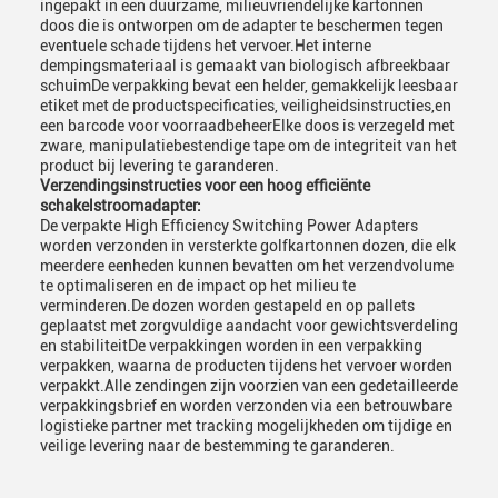
ingepakt in een duurzame, milieuvriendelijke kartonnen
doos die is ontworpen om de adapter te beschermen tegen
eventuele schade tijdens het vervoer.Het interne
dempingsmateriaal is gemaakt van biologisch afbreekbaar
schuimDe verpakking bevat een helder, gemakkelijk leesbaar
etiket met de productspecificaties, veiligheidsinstructies,en
een barcode voor voorraadbeheerElke doos is verzegeld met
zware, manipulatiebestendige tape om de integriteit van het
product bij levering te garanderen.
Verzendingsinstructies voor een hoog efficiënte
schakelstroomadapter:
De verpakte High Efficiency Switching Power Adapters
worden verzonden in versterkte golfkartonnen dozen, die elk
meerdere eenheden kunnen bevatten om het verzendvolume
te optimaliseren en de impact op het milieu te
verminderen.De dozen worden gestapeld en op pallets
geplaatst met zorgvuldige aandacht voor gewichtsverdeling
en stabiliteitDe verpakkingen worden in een verpakking
verpakken, waarna de producten tijdens het vervoer worden
verpakkt.Alle zendingen zijn voorzien van een gedetailleerde
verpakkingsbrief en worden verzonden via een betrouwbare
logistieke partner met tracking mogelijkheden om tijdige en
veilige levering naar de bestemming te garanderen.