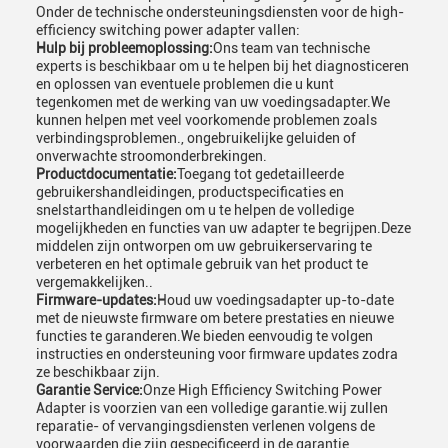
Onder de technische ondersteuningsdiensten voor de high-
efficiency switching power adapter vallen:
Hulp bij probleemoplossing:
Ons team van technische
experts is beschikbaar om u te helpen bij het diagnosticeren
en oplossen van eventuele problemen die u kunt
tegenkomen met de werking van uw voedingsadapter.We
kunnen helpen met veel voorkomende problemen zoals
verbindingsproblemen., ongebruikelijke geluiden of
onverwachte stroomonderbrekingen.
Productdocumentatie:
Toegang tot gedetailleerde
gebruikershandleidingen, productspecificaties en
snelstarthandleidingen om u te helpen de volledige
mogelijkheden en functies van uw adapter te begrijpen.Deze
middelen zijn ontworpen om uw gebruikerservaring te
verbeteren en het optimale gebruik van het product te
vergemakkelijken..
Firmware-updates:
Houd uw voedingsadapter up-to-date
met de nieuwste firmware om betere prestaties en nieuwe
functies te garanderen.We bieden eenvoudig te volgen
instructies en ondersteuning voor firmware updates zodra
ze beschikbaar zijn.
Garantie Service:
Onze High Efficiency Switching Power
Adapter is voorzien van een volledige garantie.wij zullen
reparatie- of vervangingsdiensten verlenen volgens de
voorwaarden die zijn gespecificeerd in de garantie