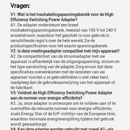
Vragen:
V1: Wat is het inschakelingspanningsbereik voor de High
Efficiency Switching Power Adapter?
A1: De adapter ondersteunt een breed
inschakelingspanningsbereik, meestal van 100 V tot 240 V
wisselstroom, waardoor het geschikt is voor gebruik in
verschillende regio's over de hele wereld.Zie de
productspecificaties voor het exacte spanningsbereik..
V2: Is deze voedingsadapter compatibel met mijn apparaat?
A2: De compatibiliteit van de stroomadapter met uw
apparaat is afhankelijk van de uitgangsspanning, stroom en
het type aansluiting van de adapter.Zorg ervoor dat deze
specificaties overeenkomen met de vereisten van uw
apparaat voordat u ze gebruiktIndien u niet zeker bent,
raadpleeg dan de gebruiksaanwijzing van het apparaat of
de fabrikant.
V3: Voldoet de High Efficiency Switching Power Adapter
aan de normen voor energie-efficiëntie?
A3: Ja, onze adapter is ontworpen om te voldoen aan of te
overtreffen de relevante normen voor energie-efficiëntie,
zoals Energy Star of de ErP-richtlijn van de Europese Unie,
waardoor minimale energieverspilling tijdens het gebruik
wordt gewaarborgd.
V4: Kan deze adapter worden gebruikt met zowel AC- als