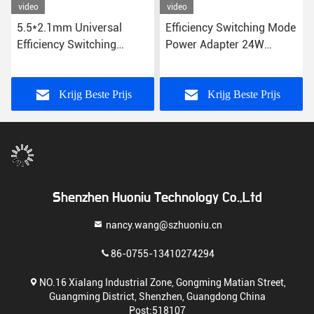
video
video
5.5*2.1mm Universal
Efficiency Switching Mode
Efficiency Switching
Power Adapter 24W
Power Adapter Over
US/EU/UK/AU Plug CE
Spanningsbescherming
FCC RoHS gecertificeerd
12V DC US/EU/UK/AU
Krijg Beste Prijs
Krijg Beste Prijs
Plug
Shenzhen Huoniu Technology Co.,Ltd
nancy.wang@szhuoniu.cn
86-0755-13410274294
NO.16 Xialang Industrial Zone, Gongming Matian Street,
Guangming District, Shenzhen, Guangdong China
Post:518107