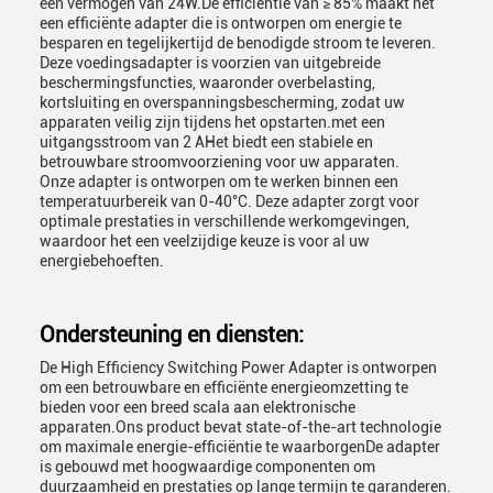
een vermogen van 24W.De efficiëntie van ≥ 85% maakt het
een efficiënte adapter die is ontworpen om energie te
besparen en tegelijkertijd de benodigde stroom te leveren.
Deze voedingsadapter is voorzien van uitgebreide
beschermingsfuncties, waaronder overbelasting,
kortsluiting en overspanningsbescherming, zodat uw
apparaten veilig zijn tijdens het opstarten.met een
uitgangsstroom van 2 AHet biedt een stabiele en
betrouwbare stroomvoorziening voor uw apparaten.
Onze adapter is ontworpen om te werken binnen een
temperatuurbereik van 0-40°C. Deze adapter zorgt voor
optimale prestaties in verschillende werkomgevingen,
waardoor het een veelzijdige keuze is voor al uw
energiebehoeften.
Ondersteuning en diensten:
De High Efficiency Switching Power Adapter is ontworpen
om een betrouwbare en efficiënte energieomzetting te
bieden voor een breed scala aan elektronische
apparaten.Ons product bevat state-of-the-art technologie
om maximale energie-efficiëntie te waarborgenDe adapter
is gebouwd met hoogwaardige componenten om
duurzaamheid en prestaties op lange termijn te garanderen.