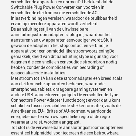
verschillende apparaten en normenDit betekent dat de
Switchable Plug Power Converter kan voorzien in
verschillende elektronica die verschillende AC-
inlaatverbindingen vereisen, waardoor de bruikbaarheid
ervan op meerdere apparaten wordt verbeterd.
De aansluitingsstijl van de uitwisselbare
aansluitingsstroomadapter is 'plug in', waardoor het
aansturen van uw apparaten eenvoudiger wordt.Sluit
gewoon de adapter in het stopcontact en verbind je
apparaat voor een onmiddellijke stroomvoorzieningDe
gemakkelijkheid van dit aansluitingstype is gunstig voor
degenen die een snelle en eenvoudige stroombron nodig
hebben, zonder de complicaties van bedrading of
gespecialiseerde installaties.
Met stroom tot 1A kan deze stroomadapter een breed scala
aan elektronische apparaten bedienen, waaronder
smartphones, tablets, draagbare gamingsystemen en
andere USB-aangedreven gadgets.De verschillende Type
Connectors Power Adapter functie zorgt ervoor dat u kunt
schakelen tussen verschillende stekker formaten, zoals de
Amerikaanse, EU-, Britse of AU-normen, waardoor de
energiebehoeften van uw specifieke regio of de regio
waarnaar u reist, worden aangepast.
Tot slot is de verwisselbare aansluitingsstroomadapter een
essentieel hulpmiddel voor iedereen die een betrouwbare,