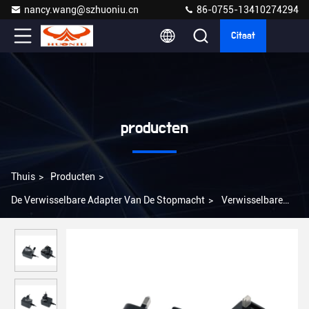
nancy.wang@szhuoniu.cn
86-0755-13410274294
Citaat
producten
Thuis
>
Producten
>
De Verwisselbare Adapter Van De Stopmacht
>
Verwisselbare
aansluitingsstroomadapter 30W AU EU US UK Plugs OCP OLP
OVP bescherming