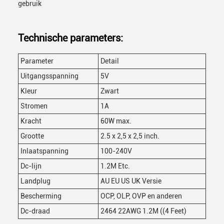
gebruik
Technische parameters:
Parameter
Detail
Uitgangsspanning
5V
Kleur
Zwart
Stromen
1A
Kracht
60W max.
Grootte
2.5 x 2,5 x 2,5 inch.
Inlaatspanning
100-240V
Dc-lijn
1.2M Etc.
Landplug
AU EU US UK Versie
Bescherming
OCP, OLP, OVP en anderen
Dc-draad
2464 22AWG 1.2M ((4 Feet)