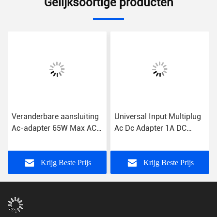
Gelijksoortige producten
Veranderbare aansluiting
Universal Input Multiplug
r
Ac-adapter 65W Max AC
Ac Dc Adapter 1A DC
Input 100-240V 12V
verbinding 100-240V
Output Spanning
2.1*5.5 Jack 15W Max
Krijg Beste Prijs
Krijg Beste Prijs