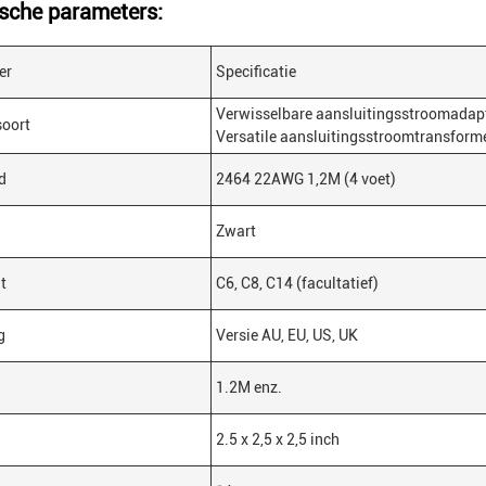
sche parameters:
er
Specificatie
Verwisselbare aansluitingsstroomadapt
soort
Versatile aansluitingsstroomtransform
d
2464 22AWG 1,2M (4 voet)
Zwart
t
C6, C8, C14 (facultatief)
g
Versie AU, EU, US, UK
1.2M enz.
2.5 x 2,5 x 2,5 inch