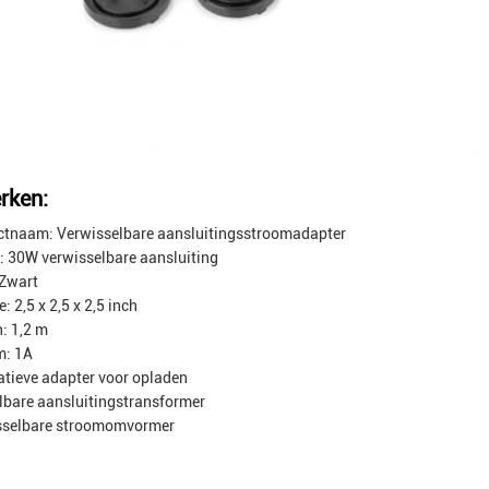
rken:
ctnaam: Verwisselbare aansluitingsstroomadapter
l: 30W verwisselbare aansluiting
 Zwart
: 2,5 x 2,5 x 2,5 inch
n: 1,2 m
m: 1A
atieve adapter voor opladen
lbare aansluitingstransformer
sselbare stroomomvormer