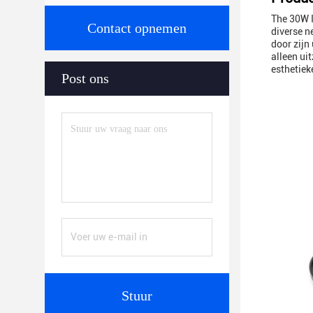
The 30W I
Contact opnemen
diverse n
door zijn
alleen ui
esthetiek
Post ons
Stuur