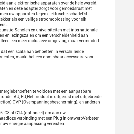
eid aan elektronische apparaten over de hele wereld.
raten en deze adapter zorgt voor gemoedsrust met
en uw apparaten tegen elektrische schadeDit
kker als een veilige stroomoplossing voor elk
eist.
 gunstig.Scholen en universiteiten met internationale
ken en lezingszalen om een verscheidenheid aan
 alleen een meer inclusieve omgeving, maar vermindert
.
 dat een scala aan behoeften in verschillende
onenten, maakt het een onmisbaar accessoire voor
 energiebehoeften te voldoen met een aanpasbare
ronder AU, EU,Het product is uitgerust met uitgebreide
tection),OVP (Overspanningsbescherming), en anderen
C6, C8 of C14 (optioneel) om aan uw
naadloze verbinding met een Plug In ontwerpVerbeter
r uw energie aanpassing vereisten.