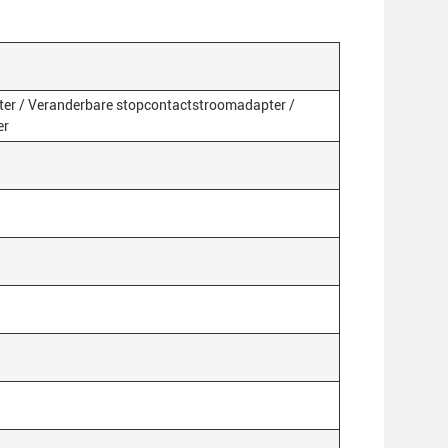
er / Veranderbare stopcontactstroomadapter /
er