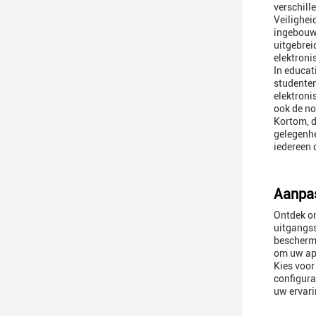
verschill
Veilighei
ingebouw
uitgebrei
elektroni
In educat
studenten
elektroni
ook de n
Kortom, d
gelegenhe
iedereen 
Aanpas
Ontdek on
uitgangss
beschermi
om uw ap
Kies voor
configura
uw ervari