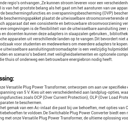
ende regio's ontvangen.,Ze kunnen stroom leveren voor een verscheidenh
d is van het grootste belang als het gaat om het aansturen van uw appa
de beschermingsfuncties.en overspanningsbescherming (OVP) bescherm
de beschermingspakket plaatst de uitwisselbare stroomconverterende ste
sch apparaat dat een consistente en betrouwbare stroomvoorziening ver
ieve omgevingen is de flexibiliteit van de uitwisselbare aansluiting zeer
 en docenten kunnen deze adapters in slaapzalen gebruiken., bibliothe
sche apparaten uit verschillende landen op te vangen.Dit bevordert niet
oodzaak voor studenten en medewerkers om meerdere adapters te kopen
e uitwisselbare aansluitingsstroomadapter is een veelzijdig hulpmiddel
den en scenario's bedient.met veiligheidselementen en optionele comp
die thuis of onderweg een betrouwbare energiebron nodig heeft.
sing:
ze Versatile Plug Power Transformer, ontworpen om aan uw specifieke
panning van 5 V. Kies uit een verscheidenheid aan landplug-opties, waa
ngsfuncties zoals OCP (Over Current Protection), OLP (Over Load Pro
paraten te beschermen.
 het gemak van een Ac-inlaat die past bij uw behoeften, met opties van 
tiebehoeften te voldoen.De Switchable Plug Power Converter biedt een 
ng met onze Versatile Plug Power Transformer, de ultieme oplossing voo