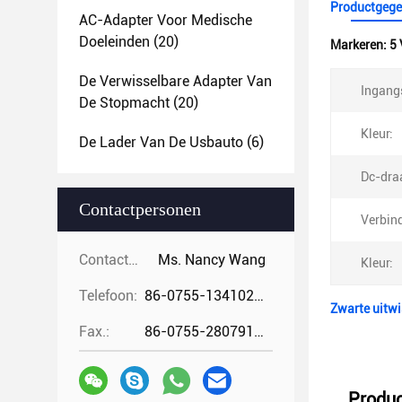
Productgege
AC-Adapter Voor Medische
Doeleinden
(20)
Markeren:
5 
De Verwisselbare Adapter Van
Ingang
De Stopmacht
(20)
Kleur:
De Lader Van De Usbauto
(6)
Dc-dra
Contactpersonen
Verbin
Contactpersonen:
Ms. Nancy Wang
Kleur:
Telefoon:
86-0755-13410274294
Zwarte uitw
Fax.:
86-0755-28079166
Produc