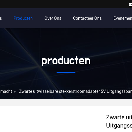
s
Producten
Over Ons
Contacteer Ons
Evenemen
producten
pmacht
>
Zwarte uitwisselbare stekkerstroomadapter 5V Uitgangssp
Zwarte ui
Uitgangs