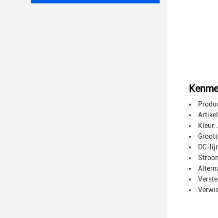
Kenme
Produ
Artike
Kleur:
Grootte
DC-lij
Stroo
Altern
Verste
Verwi