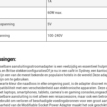
1A
60W max.
sspanning
5V
anning
100-240V
singen:
selbare aansluitingsstroomadapter is een veelzijdig en essentieel hulp
s.en Britse stekkerconfiguratiesOf je nu in een café in Sydney, een kantoor
zijn een van de meest bekende en populaire hotels in de wereld.Deze ada
zijn om te gebruiken.
warte kleur die naadloos in elke omgeving past, is de adapter discreet ma
atibiliteit met een verscheidenheid aan elektronische apparaten. Dez
et laptops, smartphones, tablets, camera's en gaming consoles,ongeacht
selbare aansluiting is niet alleen een reisaccessoire, maar ook een bet
bruikt om verloren of beschadigde voedingsbronnen voor een groot aan
rheid van de Modifiable Socket Power Adapter maakt het ook geschikt v