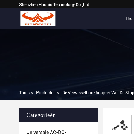
Shenzhen Huoniu Technology Co.,Ltd
Thui
Thuis
>
Producten
>
De Verwisselbare Adapter Van De Sto
Categorieën
Universale AC-DC-