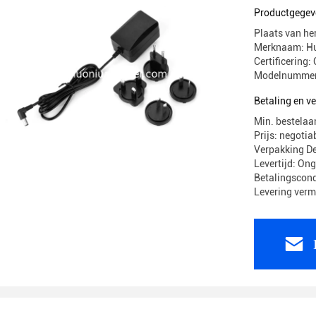
gelijkstr
Productgegev
Plaats van he
Merknaam: H
Certificerin
Modelnummer
Betaling en 
Min. bestelaa
Prijs: negotia
Verpakking 
Levertijd: On
Betalingscond
Levering ver