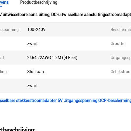
vens
Productbeschrijving
V uitwisselbare aansluiting
,
DC-uitwisselbare aansluitingsstroomadapt
sspanning:
100-240V
Beschermi
zwart
Grootte:
ad:
2464 22AWG 1.2M ((4 Feet)
Uitgangss
ding:
Sluit aan.
Gelijkstroo
zwart
isselbare stekkerstroomadapter 5V Uitgangsspanning OCP-bescherming
tbeschrijving: