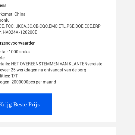
oomdraad
ens
rkomst: China
uoniu
g: CE, FCC, UKCA,3C,CB,CQC,EMC,ETL,PSE,DOE,ECE,ERP
: HA024A-120200E
verzendvoorwaarden
ntal: 1000 stuks
ble
Details: HET OVEREENSTEMMEN VAN KLANTENvereiste
geveer 25 werkdagen na ontvangst van de borg
ities: T/T
mogen: 2000000pcs per maand
Krijg Beste Prijs