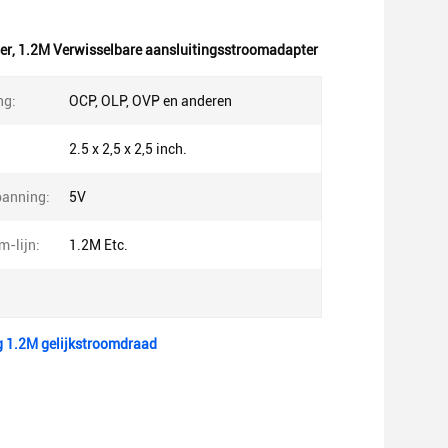
er
,
1.2M Verwisselbare aansluitingsstroomadapter
ng:
OCP, OLP, OVP en anderen
2.5 x 2,5 x 2,5 inch.
panning:
5V
m-lijn:
1.2M Etc.
 1.2M gelijkstroomdraad