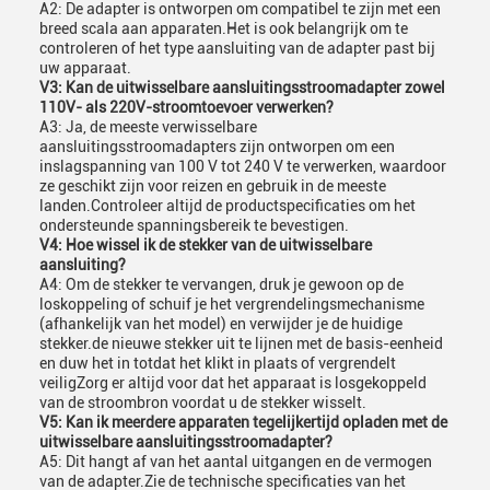
A2: De adapter is ontworpen om compatibel te zijn met een
breed scala aan apparaten.Het is ook belangrijk om te
controleren of het type aansluiting van de adapter past bij
uw apparaat.
V3: Kan de uitwisselbare aansluitingsstroomadapter zowel
110V- als 220V-stroomtoevoer verwerken?
A3: Ja, de meeste verwisselbare
aansluitingsstroomadapters zijn ontworpen om een
inslagspanning van 100 V tot 240 V te verwerken, waardoor
ze geschikt zijn voor reizen en gebruik in de meeste
landen.Controleer altijd de productspecificaties om het
ondersteunde spanningsbereik te bevestigen.
V4: Hoe wissel ik de stekker van de uitwisselbare
aansluiting?
A4: Om de stekker te vervangen, druk je gewoon op de
loskoppeling of schuif je het vergrendelingsmechanisme
(afhankelijk van het model) en verwijder je de huidige
stekker.de nieuwe stekker uit te lijnen met de basis-eenheid
en duw het in totdat het klikt in plaats of vergrendelt
veiligZorg er altijd voor dat het apparaat is losgekoppeld
van de stroombron voordat u de stekker wisselt.
V5: Kan ik meerdere apparaten tegelijkertijd opladen met de
uitwisselbare aansluitingsstroomadapter?
A5: Dit hangt af van het aantal uitgangen en de vermogen
van de adapter.Zie de technische specificaties van het