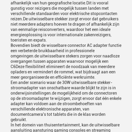
afhankelijk van hun geografische locatie.Dit is vooral
gunstig voor reizigers die mogelijk tussen landen met
verschillende standaarden voor elektrische stopcontacten
reizen.De uitwisselbare stekker zorgt ervoor dat gebruikers
niet meerdere adapters hoeven te dragen of afhankelijk zijn
van eenmalige reisconverters, waardoor het een ideale
energieoplossing is voor internationale zakenreizigers,
toeristen en expats.
Bovendien biedt de wisselbare connector AC adapter functie
een verbeterde bruikbaarheid in professionele
omgevingen.de uitwisselbare stekers zorgen voor naadloze
overgangen tussen apparaten waarvoor mogelijk een
C6Deze flexibiliteit elimineert de noodzaak van meerdere
opladers en vermindert de rommel, wat bijdraagt aan een
meer georganiseerde en efficiënte werkruimte.
Een ander scenario waar de 30W uitwisselbare stekker-
stroomadapter van onschatbare waarde blijkt te zijn is in
onderwijsinstellingen.de mogelijkheid om de connectoren
op de stroomadapter te wijzigen, zorgt ervoor dat één enkele
adapter kan voldoen aan de stroombehoeften van
verschillende elektronische apparaten, van
documentcamera's tot tablets die in de klas worden
gebruikt.
In het domein van thuisentertainment, kan de uitwisselbare
aansluiting aansturing gaming consoles en streaming