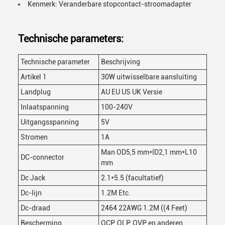
Kenmerk: Veranderbare stopcontact-stroomadapter
Technische parameters:
Technische parameter
Beschrijving
Artikel 1
30W uitwisselbare aansluiting
Landplug
AU EU US UK Versie
Inlaatspanning
100-240V
Uitgangsspanning
5V
Stromen
1A
Man OD5,5 mm*ID2,1 mm*L10
DC-connector
mm
Dc Jack
2.1*5.5 (facultatief)
Dc-lijn
1.2M Etc.
Dc-draad
2464 22AWG 1.2M ((4 Feet)
Bescherming
OCP, OLP, OVP en anderen