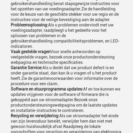
gebruikershandleiding bevat stapsgewijze instructies voor
het opzetten van uw voedingsadapter.Zie de handleiding
voor de keuze van de geschikte stekker voor uw regio en de
instructies voor de veilige bevestiging aan de adapter.
Probleemoplossing:
Als u problemen ondervindt met uw
voedingsadapter, raadpleegt u het gedeelte voor het
oplossen van problemen in de
gebruikershandleiding.compatibiliteitsproblemen, en LED-
indicatoren.
Vaak gestelde vragen
Voor snelle antwoorden op
veelgestelde vragen, bezoek onze productondersteuning
webpagina.en technische specificaties.
Garantie Service:
Als u denkt dat uw product defect is en
onder garantie staat, dan kan ik u vragen of u het product
heeft.Zie de garantievoorwaarden voor informatie over de
procedure voor een claim..
Software en stuurprogramma updates:
Af en toe kunnen we
updates vrijgeven voor de software of firmware die is
gekoppeld aan uw stroomadapter.Bezoek onze
productondersteuningswebpagina om de laatste updates
en installatie-instructies te controleren.
Recycling en verwijdering:
Als uw stroomadapter het einde
van zijn levensduur bereikt, verwijder hem dan niet met
gewoon huishoudelijk afval.Raadpleeg de lokale
voorschriften voor recycling en verwijdering van elektronica