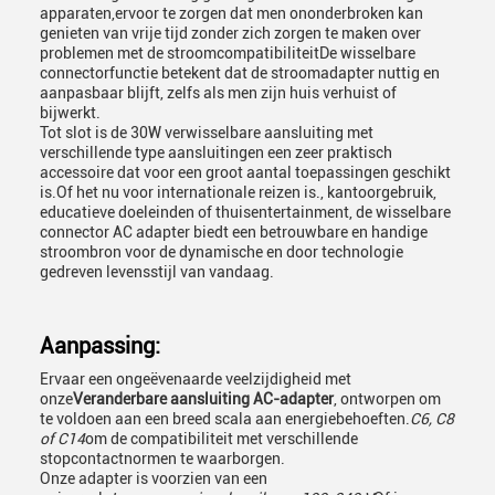
apparaten,ervoor te zorgen dat men ononderbroken kan
genieten van vrije tijd zonder zich zorgen te maken over
problemen met de stroomcompatibiliteitDe wisselbare
connectorfunctie betekent dat de stroomadapter nuttig en
aanpasbaar blijft, zelfs als men zijn huis verhuist of
bijwerkt.
Tot slot is de 30W verwisselbare aansluiting met
verschillende type aansluitingen een zeer praktisch
accessoire dat voor een groot aantal toepassingen geschikt
is.Of het nu voor internationale reizen is., kantoorgebruik,
educatieve doeleinden of thuisentertainment, de wisselbare
connector AC adapter biedt een betrouwbare en handige
stroombron voor de dynamische en door technologie
gedreven levensstijl van vandaag.
Aanpassing:
Ervaar een ongeëvenaarde veelzijdigheid met
onze
Veranderbare aansluiting AC-adapter
, ontworpen om
te voldoen aan een breed scala aan energiebehoeften.
C6, C8
of C14
om de compatibiliteit met verschillende
stopcontactnormen te waarborgen.
Onze adapter is voorzien van een