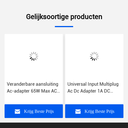
Gelijksoortige producten
Veranderbare aansluiting
Universal Input Multiplug
r
Ac-adapter 65W Max AC
Ac Dc Adapter 1A DC
Input 100-240V 12V
verbinding 100-240V
Output Spanning
2.1*5.5 Jack 15W Max
Krijg Beste Prijs
Krijg Beste Prijs