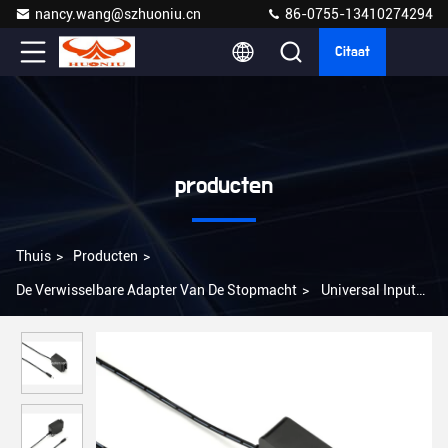
nancy.wang@szhuoniu.cn
86-0755-13410274294
Citaat
producten
Thuis
>
Producten
>
De Verwisselbare Adapter Van De Stopmacht
>
Universal Input
Multiplug Ac Dc Adapter 1A DC verbinding 100-240V 2.1*5.5 Jack
15W Max