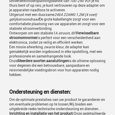
universele
Invoerspanningsbereik van 100-240 V
Of je nu
thuis bent of op reis, je kunt vertrouwen op deze adapter om
je apparaten naadloos te activeren.
Uitgerust met een duurzame
2464 22AWG 1,2M (4 voet)
gelijkstroomdraad
De grote kabellengte zorgt voor een
comfortabele plaatsing van uw apparaten en zorgt voor een
stabiele stroomverbinding.
Ontworpen om een stabiele
1A stroom
, dit
Verwisselbare
stroomomvormer
is perfect voor een verscheidenheid aan
elektronica, zodat ze veilig en efficiënt werken.
Een mooie afwerking.
zwarte kleur
, de adapter kan
gemakkelijk worden ingebouwd in elke opstelling, met een
professionele en samenhangende look.
Onze
Meerdere soorten aansluitingen
is de ultieme oplossing
voor degenen die een betrouwbare, aanpasbare en
reisvriendelijke voedingsbron voor hun apparaten nodig
hebben.
Ondersteuning en diensten:
Om de optimale prestaties van uw product te garanderen en
om eventuele problemen op te lossen,Wij bieden een
uitgebreide reeks technische ondersteuning en diensten..
Inrichting en installatie van het product:
Onze gedetailleerde