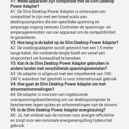
V1: Welke apparaten zijn compatibel met de Slim Desktop
Power Adapter?
A1: De Slim Desktop Power Adapter is ontworpen om
compatibel te zijn met een breed scala aan
desktopcomputers die een specifieke spanning en
amperage-ingang vereisen.Controleer de spannings- en
amperagevereisten van uw apparaat om de compatibiliteit
te garanderen.
V2: Hoe lang is de kabel op de Slim Desktop Power Adapter?
A2: De voedingsadapter wordt geleverd met een 1,5 meter
lange kabel, die voldoende lengte biedt om vanaf een
stopcontact uw bureaublad te bereiken.
V3: Kan ik de Slim Desktop Power Adapter gebruiken in
andere landen met verschillende spanningsvereisten?
A3: De adapter is uitgerust met een inlaatbereik van 100-
240 V, waardoor het geschikt is voor internationaal gebruik.
V4: Hoe gaat de Slim Desktop Power Adapter om met
stroomschommelingen?
A4: De adapter is voorzien van ingebouwde
overspanningsbescherming om uw desktopcomputer te
beschermen tegen spikes en schommelingen van de stroom.
V5: Is de Slim Desktop Power Adapter energiezuinig?
A5: Ja, het voldoet aan de normen voor energie-efficiëntie
en zorgt voor een minimale energieverspilling tijdens het
gebruik.