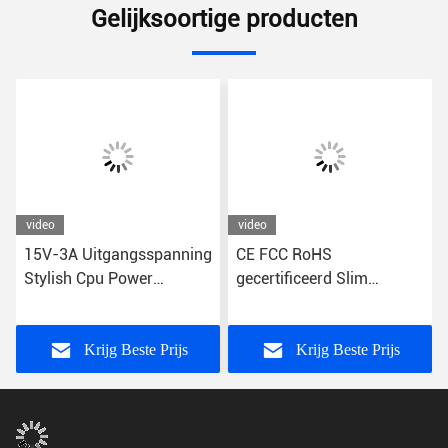
Gelijksoortige producten
video
video
15V-3A Uitgangsspanning
CE FCC RoHS
Stylish Cpu Power
gecertificeerd Slim
Adapter Stroomlijnde
Desktop Power Adapter
Tower Power Plug voor
Universal Plug Type 65W
Desktop Computers
24V Uitgang
Krijg Beste Prijs
Krijg Beste Prijs