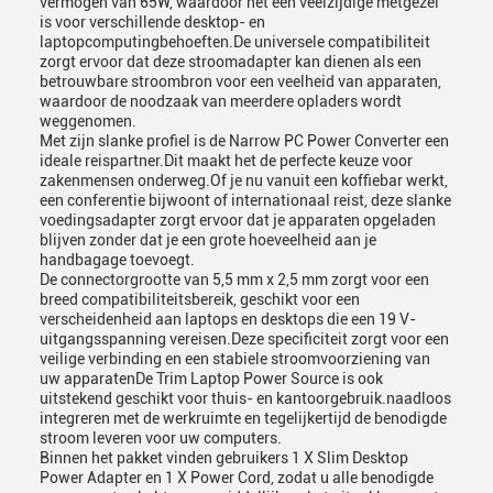
vermogen van 65W, waardoor het een veelzijdige metgezel
is voor verschillende desktop- en
laptopcomputingbehoeften.De universele compatibiliteit
zorgt ervoor dat deze stroomadapter kan dienen als een
betrouwbare stroombron voor een veelheid van apparaten,
waardoor de noodzaak van meerdere opladers wordt
weggenomen.
Met zijn slanke profiel is de Narrow PC Power Converter een
ideale reispartner.Dit maakt het de perfecte keuze voor
zakenmensen onderweg.Of je nu vanuit een koffiebar werkt,
een conferentie bijwoont of internationaal reist, deze slanke
voedingsadapter zorgt ervoor dat je apparaten opgeladen
blijven zonder dat je een grote hoeveelheid aan je
handbagage toevoegt.
De connectorgrootte van 5,5 mm x 2,5 mm zorgt voor een
breed compatibiliteitsbereik, geschikt voor een
verscheidenheid aan laptops en desktops die een 19 V-
uitgangsspanning vereisen.Deze specificiteit zorgt voor een
veilige verbinding en een stabiele stroomvoorziening van
uw apparatenDe Trim Laptop Power Source is ook
uitstekend geschikt voor thuis- en kantoorgebruik.naadloos
integreren met de werkruimte en tegelijkertijd de benodigde
stroom leveren voor uw computers.
Binnen het pakket vinden gebruikers 1 X Slim Desktop
Power Adapter en 1 X Power Cord, zodat u alle benodigde