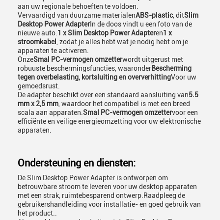
aan uw regionale behoeften te voldoen.
Vervaardigd van duurzame materialen
ABS-plastic
, dit
Slim
Desktop Power Adapter
In de doos vindt u een foto van de
nieuwe auto.
1 x Slim Desktop Power Adapter
en
1 x
stroomkabel
, zodat je alles hebt wat je nodig hebt om je
apparaten te activeren.
Onze
Smal PC-vermogen omzetter
wordt uitgerust met
robuuste beschermingsfuncties, waaronder
Bescherming
tegen overbelasting, kortsluiting en oververhitting
Voor uw
gemoedsrust.
De adapter beschikt over een standaard aansluiting van
5.5
mm x 2,5 mm
, waardoor het compatibel is met een breed
scala aan apparaten.
Smal PC-vermogen omzetter
voor een
efficiënte en veilige energieomzetting voor uw elektronische
apparaten.
Ondersteuning en diensten:
De Slim Desktop Power Adapter is ontworpen om
betrouwbare stroom te leveren voor uw desktop apparaten
met een strak, ruimtebesparend ontwerp.Raadpleeg de
gebruikershandleiding voor installatie- en goed gebruik van
het product..