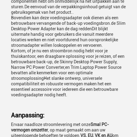
componenten hebt om onmiddellijk na het uitpakken aan te
sturen.De eenvoud van de verpakkingsinhoud getuigt van de
gebruiksgemak van het product..
Bovendien kan deze voedingsadapter ook dienen als een
betrouwbare vervangende of back-up voedingsbron.de Slim
Desktop Power Adapter kan de dag reddenDit blijkt
uitermate handig voor gebruikers die vanuit meerdere
locaties werken en niet voortdurend hun oorspronkelijke
stroomadapter willen loskoppelen en vervoeren.
Kortom, of je nu een stroombron nodig hebt voor je
thuiskantoor, een draagbare oplossing voor je reizen, of een
betrouwbare back-up, de Skinny Desktop Power Supply,
Narrow PC Power Converter,en Trim Laptop Power Source
bevatten alle kenmerken voor een optimale
stroomoplossingHet slanke ontwerp, universele
compatibiliteit en robuuste vermogen maken het een
essentieel accessoire voor iedereen die een betrouwbare
voedingsadapter nodig heeft.
Aanpassing:
Ervaar naadloze stroomlevering met onze
Smal PC-
vermogen omzetter
, op maat gemaakt om aan uw
uiteenlopende behoeften te voldoen.
VS, EU, VK en AU
om