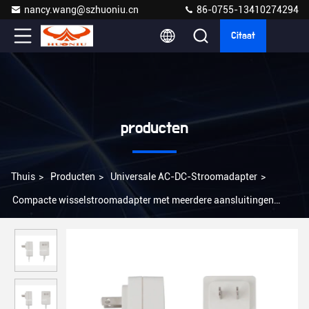
nancy.wang@szhuoniu.cn
86-0755-13410274294
Citaat
producten
Thuis
>
Producten
>
Universale AC-DC-Stroomadapter
>
Compacte wisselstroomadapter met meerdere aansluitingen
compatibiliteit Lichte universele voeding