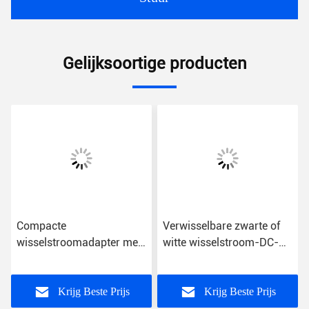
Gelijksoortige producten
Compacte
Verwisselbare zwarte of
wisselstroomadapter met
witte wisselstroom-DC-
meerdere aansluitingen
omvormer 0,2 lb in plastic
compatibiliteit Lichte
hoes
universele voeding
Krijg Beste Prijs
Krijg Beste Prijs