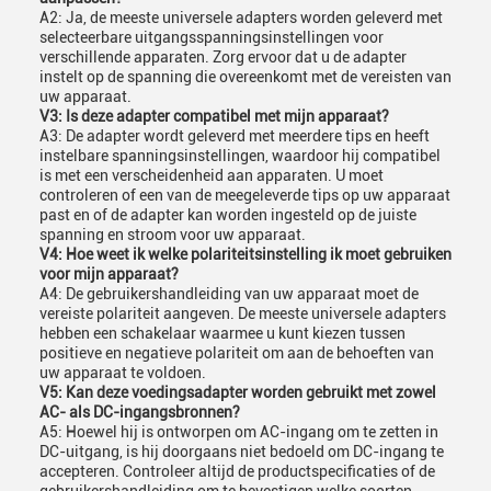
A2: Ja, de meeste universele adapters worden geleverd met
selecteerbare uitgangsspanningsinstellingen voor
verschillende apparaten. Zorg ervoor dat u de adapter
instelt op de spanning die overeenkomt met de vereisten van
uw apparaat.
V3: Is deze adapter compatibel met mijn apparaat?
A3: De adapter wordt geleverd met meerdere tips en heeft
instelbare spanningsinstellingen, waardoor hij compatibel
is met een verscheidenheid aan apparaten. U moet
controleren of een van de meegeleverde tips op uw apparaat
past en of de adapter kan worden ingesteld op de juiste
spanning en stroom voor uw apparaat.
V4: Hoe weet ik welke polariteitsinstelling ik moet gebruiken
voor mijn apparaat?
A4: De gebruikershandleiding van uw apparaat moet de
vereiste polariteit aangeven. De meeste universele adapters
hebben een schakelaar waarmee u kunt kiezen tussen
positieve en negatieve polariteit om aan de behoeften van
uw apparaat te voldoen.
V5: Kan deze voedingsadapter worden gebruikt met zowel
AC- als DC-ingangsbronnen?
A5: Hoewel hij is ontworpen om AC-ingang om te zetten in
DC-uitgang, is hij doorgaans niet bedoeld om DC-ingang te
accepteren. Controleer altijd de productspecificaties of de