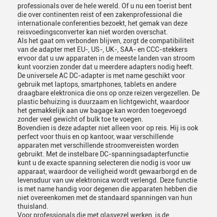
professionals over de hele wereld. Of u nu een toerist bent
die over continenten reist of een zakenprofessional die
internationale conferenties bezoekt, het gemak van deze
reisvoedingsconverter kan niet worden overschat.
Als het gaat om verbonden blijven, zorgt de compatibiliteit
van de adapter met EU-, US-, UK-, SAA- en CCC-stekkers
ervoor dat u uw apparaten in de meeste landen van stroom
kunt voorzien zonder dat u meerdere adapters nodig heeft.
De universele AC DC-adapter is met name geschikt voor
gebruik met laptops, smartphones, tablets en andere
draagbare elektronica die ons op onze reizen vergezellen. De
plastic behuizing is duurzaam en lichtgewicht, waardoor
het gemakkelijk aan uw bagage kan worden toegevoegd
zonder veel gewicht of bulk toe te voegen.
Bovendien is deze adapter niet alleen voor op reis. Hij is ook
perfect voor thuis en op kantoor, waar verschillende
apparaten met verschillende stroomvereisten worden
gebruikt. Met de instelbare DC-spanningsadapterfunctie
kunt u de exacte spanning selecteren die nodig is voor uw
apparaat, waardoor de veiligheid wordt gewaarborgd en de
levensduur van uw elektronica wordt verlengd. Deze functie
is met name handig voor degenen die apparaten hebben die
niet overeenkomen met de standaard spanningen van hun
thuisland.
Voor professionals die met glasvezel werken, is de