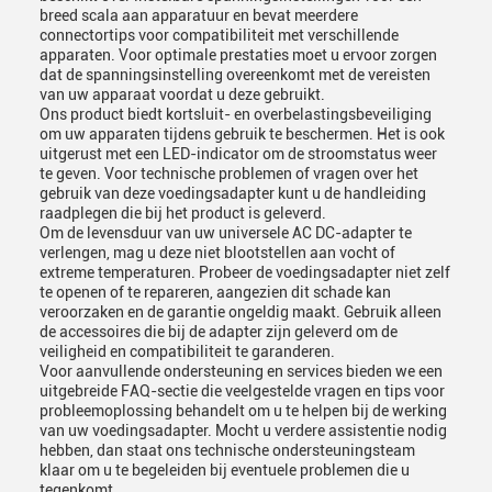
breed scala aan apparatuur en bevat meerdere
connectortips voor compatibiliteit met verschillende
apparaten. Voor optimale prestaties moet u ervoor zorgen
dat de spanningsinstelling overeenkomt met de vereisten
van uw apparaat voordat u deze gebruikt.
Ons product biedt kortsluit- en overbelastingsbeveiliging
om uw apparaten tijdens gebruik te beschermen. Het is ook
uitgerust met een LED-indicator om de stroomstatus weer
te geven. Voor technische problemen of vragen over het
gebruik van deze voedingsadapter kunt u de handleiding
raadplegen die bij het product is geleverd.
Om de levensduur van uw universele AC DC-adapter te
verlengen, mag u deze niet blootstellen aan vocht of
extreme temperaturen. Probeer de voedingsadapter niet zelf
te openen of te repareren, aangezien dit schade kan
veroorzaken en de garantie ongeldig maakt. Gebruik alleen
de accessoires die bij de adapter zijn geleverd om de
veiligheid en compatibiliteit te garanderen.
Voor aanvullende ondersteuning en services bieden we een
uitgebreide FAQ-sectie die veelgestelde vragen en tips voor
probleemoplossing behandelt om u te helpen bij de werking
van uw voedingsadapter. Mocht u verdere assistentie nodig
hebben, dan staat ons technische ondersteuningsteam
klaar om u te begeleiden bij eventuele problemen die u
tegenkomt.