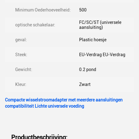
Minimum Oederhoeveelheid:
500
FC/SC/ST (universele
optische schakelaar:
aansluiting)
geval:
Plastic hoesje
Steek:
EU-Verdrag EU-Verdrag
Gewicht:
0.2 pond
Kleur:
Zwart
Compacte wisselstroomadapter met meerdere aansluitingen
compatibiliteit Lichte universele voeding
Productbeschrijving: