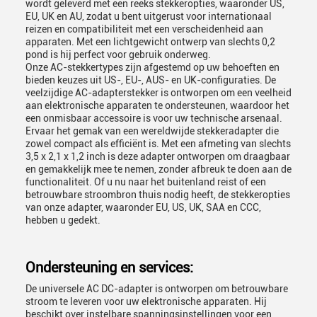
wordt geleverd met een reeks stekkeropties, waaronder US,
EU, UK en AU, zodat u bent uitgerust voor internationaal
reizen en compatibiliteit met een verscheidenheid aan
apparaten. Met een lichtgewicht ontwerp van slechts 0,2
pond is hij perfect voor gebruik onderweg.
Onze AC-stekkertypes zijn afgestemd op uw behoeften en
bieden keuzes uit US-, EU-, AUS- en UK-configuraties. De
veelzijdige AC-adapterstekker is ontworpen om een ​​veelheid
aan elektronische apparaten te ondersteunen, waardoor het
een onmisbaar accessoire is voor uw technische arsenaal.
Ervaar het gemak van een wereldwijde stekkeradapter die
zowel compact als efficiënt is. Met een afmeting van slechts
3,5 x 2,1 x 1,2 inch is deze adapter ontworpen om draagbaar
en gemakkelijk mee te nemen, zonder afbreuk te doen aan de
functionaliteit. Of u nu naar het buitenland reist of een
betrouwbare stroombron thuis nodig heeft, de stekkeropties
van onze adapter, waaronder EU, US, UK, SAA en CCC,
hebben u gedekt.
Ondersteuning en services:
De universele AC DC-adapter is ontworpen om betrouwbare
stroom te leveren voor uw elektronische apparaten. Hij
beschikt over instelbare spanningsinstellingen voor een