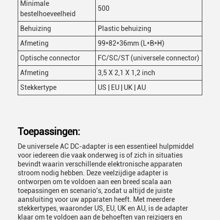
Minimale
500
bestelhoeveelheid
Behuizing
Plastic behuizing
Afmeting
99*82*36mm (L*B*H)
Optische connector
FC/SC/ST (universele connector)
Afmeting
3,5 X 2,1 X 1,2 inch
Stekkertype
US | EU | UK | AU
Toepassingen:
De universele AC DC-adapter is een essentieel hulpmiddel
voor iedereen die vaak onderweg is of zich in situaties
bevindt waarin verschillende elektronische apparaten
stroom nodig hebben. Deze veelzijdige adapter is
ontworpen om te voldoen aan een breed scala aan
toepassingen en scenario's, zodat u altijd de juiste
aansluiting voor uw apparaten heeft. Met meerdere
stekkertypes, waaronder US, EU, UK en AU, is de adapter
klaar om te voldoen aan de behoeften van reizigers en