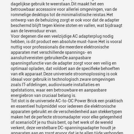
dagelijkse gebruik te weerstaan.Dit maakt het een
betrouwbaar accessoire voor allerlei omgevingen, van de
rommelige desktops tot de minimalistische reistas.Het
ontwerp van de behuizing zorgt er ook voor dat de adapter
beschermd blijft tegen kleine stoten en vallen, wat bijdraagt
aan de levensduur ervan.
Voor degenen die een veelzijdige AC adapterplug nodig
hebben, is dit product een absolute must-have.Het is vooral
nuttig voor professionals die meerdere elektronische
apparaten met verschillende spannings- en
aansluitvereisten gebruikenDe aanpasbare
spanningsfunctie van de adapter zorgt voor een veilig en
optimaal opladen, dat voldoet aan de specifieke behoeften
van elk apparaat.Deze universele stroomoplossing is ook
ideaal voor gebruik in technologisch zware omgevingen
zoals IT-afdelingen, audiovisuele installaties en
spelstations, waar een betrouwbare en aanpasbare
energiebron van cruciaal belang is.
Tot slot is de universele AC-to-DC Power Brick een praktisch
en essentieel hulpmiddel voor iedereen die elektronische
apparaten gebruikt.en de verscheidenheid aan stekkertypen
maken het de perfecte stroomadapter voor elke gelegenheid
of scenarioOf je nu thuis bent, op het werk of de wereld
verkent, deze verstelbare DC-spanningsadapter houdt je
apparaten aan en zorgt ervoor dat je te allen tijde verbonden