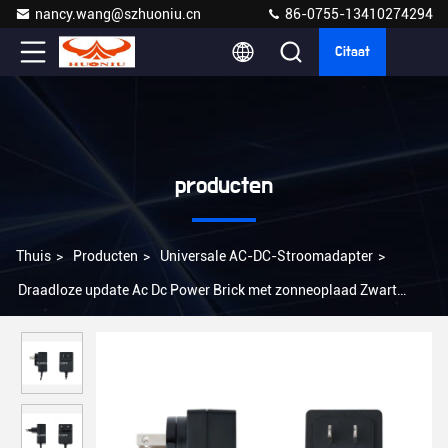
nancy.wang@szhuoniu.cn
86-0755-13410274294
Citaat
producten
Thuis
>
Producten
>
Universale AC-DC-Stroomadapter
>
Draadloze update Ac Dc Power Brick met zonneoplaad Zwart
FC/SC/ST Connector 1 Gratis monster