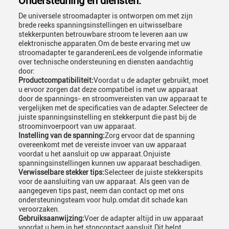
Ondersteuning en diensten:
De universele stroomadapter is ontworpen om met zijn
brede reeks spanningsinstellingen en uitwisselbare
stekkerpunten betrouwbare stroom te leveren aan uw
elektronische apparaten.Om de beste ervaring met uw
stroomadapter te garanderenLees de volgende informatie
over technische ondersteuning en diensten aandachtig
door:
Productcompatibiliteit:
Voordat u de adapter gebruikt, moet
u ervoor zorgen dat deze compatibel is met uw apparaat
door de spannings- en stroomvereisten van uw apparaat te
vergelijken met de specificaties van de adapter.Selecteer de
juiste spanningsinstelling en stekkerpunt die past bij de
stroominvoerpoort van uw apparaat.
Instelling van de spanning:
Zorg ervoor dat de spanning
overeenkomt met de vereiste invoer van uw apparaat
voordat u het aansluit op uw apparaat.Onjuiste
spanningsinstellingen kunnen uw apparaat beschadigen.
Verwisselbare stekker tips:
Selecteer de juiste stekkerspits
voor de aansluiting van uw apparaat. Als geen van de
aangegeven tips past, neem dan contact op met ons
ondersteuningsteam voor hulp.omdat dit schade kan
veroorzaken.
Gebruiksaanwijzing:
Voer de adapter altijd in uw apparaat
voordat u hem in het stopcontact aansluit.Dit helpt