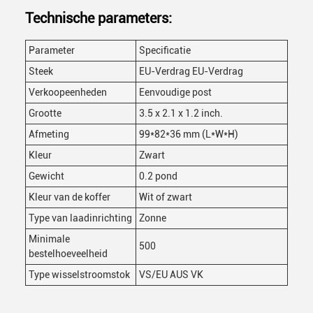
Technische parameters:
Parameter
Specificatie
Steek
EU-Verdrag EU-Verdrag
Verkoopeenheden
Eenvoudige post
Grootte
3.5 x 2.1 x 1.2 inch.
Afmeting
99*82*36 mm (L*W*H)
Kleur
Zwart
Gewicht
0.2 pond
Kleur van de koffer
Wit of zwart
Type van laadinrichting
Zonne
Minimale
500
bestelhoeveelheid
Type wisselstroomstok
VS/EU AUS VK