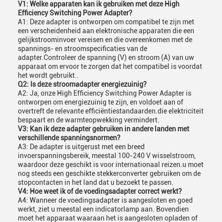
V1: Welke apparaten kan ik gebruiken met deze High
Efficiency Switching Power Adapter?
A1: Deze adapter is ontworpen om compatibel te zijn met
een verscheidenheid aan elektronische apparaten die een
gelijkstroominvoer vereisen en die overeenkomen met de
spannings- en stroomspecificaties van de
adapter.Controleer de spanning (V) en stroom (A) van uw
apparaat om ervoor te zorgen dat het compatibel is voordat
het wordt gebruikt..
Q2: Is deze stroomadapter energiezuinig?
A2: Ja, onze High Efficiency Switching Power Adapter is
ontworpen om energiezuinig te zijn, en voldoet aan of
overtreft de relevante efficiëntiestandaarden.die elektriciteit
bespaart en de warmteopwekking vermindert.
V3: Kan ik deze adapter gebruiken in andere landen met
verschillende spanningsnormen?
A3: De adapter is uitgerust met een breed
invoerspanningsbereik, meestal 100-240 V wisselstroom,
waardoor deze geschikt is voor internationaal reizen.u moet
nog steeds een geschikte stekkerconverter gebruiken om de
stopcontacten in het land dat u bezoekt te passen.
V4: Hoe weet ik of de voedingsadapter correct werkt?
A4: Wanneer de voedingsadapter is aangesloten en goed
werkt, ziet u meestal een indicatorlamp aan. Bovendien
moet het apparaat waaraan het is aangesloten opladen of