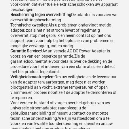
voorkomen dat eventuele elektrische schokken uw apparaat
beschadigen..
Bescherming tegen oververhitting
De adapter is voorzien van
oververhittingsbescherming.
Technische kwesties:
Als u problemen ondervindt met de
adapter, zoals het niet stroom levert of regelmatig
oververhit,stop met gebruik en neem contact op met ons
support team voor hulp bij het oplossen van problemen en
mogelijke vervanging, indien nodig.
Garantie Service:
Uw universele AC DC Power Adapter is
voorzien van een beperkte garantie.Zie de
garantiedocumentatie voor details over de dekking en de
procedure voor het indienen van een claim als u een defect
met het product tegenkomt..
Veiligheidsmaatregelen:
Om uw veiligheid en de levensduur
van de adapter te waarborgen, mag deze niet worden
blootgesteld aan vocht, extreme temperaturen of open
vlammen.en probeer nooit zelf de adapter te demonteren of
te repareren.
Voor verdere bijstand of vragen over het gebruik van uw
universele stroomadapter, raadpleegt u de
gebruikershandleiding of neemt u contact op met onze
technische ondersteuning.We zijn vastbesloten om u te
voorzien van kwaliteitsondersteuning en diensten om uw
tevredenheid met ons product te garanderen.