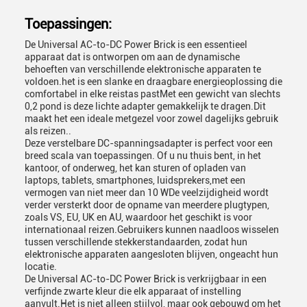
Toepassingen:
De Universal AC-to-DC Power Brick is een essentieel
apparaat dat is ontworpen om aan de dynamische
behoeften van verschillende elektronische apparaten te
voldoen.het is een slanke en draagbare energieoplossing die
comfortabel in elke reistas pastMet een gewicht van slechts
0,2 pond is deze lichte adapter gemakkelijk te dragen.Dit
maakt het een ideale metgezel voor zowel dagelijks gebruik
als reizen..
Deze verstelbare DC-spanningsadapter is perfect voor een
breed scala van toepassingen. Of u nu thuis bent, in het
kantoor, of onderweg, het kan sturen of opladen van
laptops, tablets, smartphones, luidsprekers,met een
vermogen van niet meer dan 10 WDe veelzijdigheid wordt
verder versterkt door de opname van meerdere plugtypen,
zoals VS, EU, UK en AU, waardoor het geschikt is voor
internationaal reizen.Gebruikers kunnen naadloos wisselen
tussen verschillende stekkerstandaarden, zodat hun
elektronische apparaten aangesloten blijven, ongeacht hun
locatie.
De Universal AC-to-DC Power Brick is verkrijgbaar in een
verfijnde zwarte kleur die elk apparaat of instelling
aanvult.Het is niet alleen stijlvol, maar ook gebouwd om het