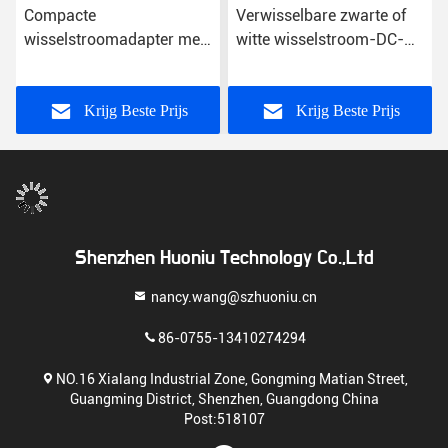
Compacte
Verwisselbare zwarte of
wisselstroomadapter met
witte wisselstroom-DC-
meerdere aansluitingen
omvormer 0,2 lb in plastic
compatibiliteit Lichte
hoes
universele voeding
Krijg Beste Prijs
Krijg Beste Prijs
Shenzhen Huoniu Technology Co.,Ltd
nancy.wang@szhuoniu.cn
86-0755-13410274294
NO.16 Xialang Industrial Zone, Gongming Matian Street,
Guangming District, Shenzhen, Guangdong China
Post:518107