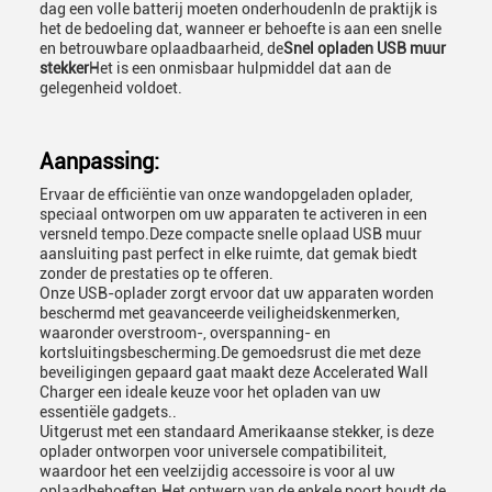
dag een volle batterij moeten onderhoudenIn de praktijk is
het de bedoeling dat, wanneer er behoefte is aan een snelle
en betrouwbare oplaadbaarheid, de
Snel opladen USB muur
stekker
Het is een onmisbaar hulpmiddel dat aan de
gelegenheid voldoet.
Aanpassing:
Ervaar de efficiëntie van onze wandopgeladen oplader,
speciaal ontworpen om uw apparaten te activeren in een
versneld tempo.Deze compacte snelle oplaad USB muur
aansluiting past perfect in elke ruimte, dat gemak biedt
zonder de prestaties op te offeren.
Onze USB-oplader zorgt ervoor dat uw apparaten worden
beschermd met geavanceerde veiligheidskenmerken,
waaronder overstroom-, overspanning- en
kortsluitingsbescherming.De gemoedsrust die met deze
beveiligingen gepaard gaat maakt deze Accelerated Wall
Charger een ideale keuze voor het opladen van uw
essentiële gadgets..
Uitgerust met een standaard Amerikaanse stekker, is deze
oplader ontworpen voor universele compatibiliteit,
waardoor het een veelzijdig accessoire is voor al uw
oplaadbehoeften.Het ontwerp van de enkele poort houdt de