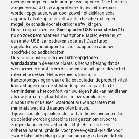
overspannings- en kortsluitingsbeveiligingen.Deze functies
zorgen ervoor dat uw apparaten veilig en betrouwbaar
worden opgeladen, waardoor zowel het elektronische
apparaat als de oplader zelf worden beschermd tegen
mogelijke schade door elektrische afwijkingen.
De verenigbaarheid van
Snel opladen USB muur stekker
Of u
nu op zoek bent naar een smartphone, tablet, e-reader, of
een ander USB-aangedreven apparaat.Deze turbo-
opgeladen wandadapter kan zich aanpassen aan uw
specifieke oplaadbehoeften.
De voornaamste problemen
Turbo-opgeladen
wandadapter
In de eerste plaats is het van belang dat de
werknemer in staat is om de kosten van het gebruik van het
internet te dekken.Het is eveneens handig in
kantooromgevingen waar efficiënt opladen de productiviteit
kan verhogen door de stilstandstijd van apparaten te
verminderenIn het comfort van uw eigen huis kan het dienen
als uw primaire oplaadstation in uw woonkamer,
slaapkamer of keuken, waardoor al uw apparaten met
minimale wachttijd aangesloten blijven.
Tijdens sociale bijeenkomsten of familierevenementen kan
de oplader worden gedeeld tussen gasten om ervoor te
zorgen dat iedereen verbonden blijft.Het is ook een
onbetaalbaar hulpmiddel voor power-gebruikers die voor
zware taken afhankelijk zijn van hun apparaten en de hele