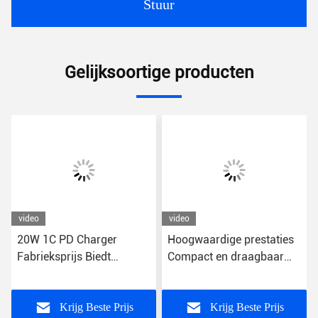
Stuur
Gelijksoortige producten
video
video
20W 1C PD Charger
Hoogwaardige prestaties
Fabrieksprijs Biedt
Compact en draagbaar
uitzonderlijke waarde
snel opladen USB-
Smartphone Je opladen
wandoplader 5V-uitgang
Snel opladen Functie
Krijg Beste Prijs
Krijg Beste Prijs