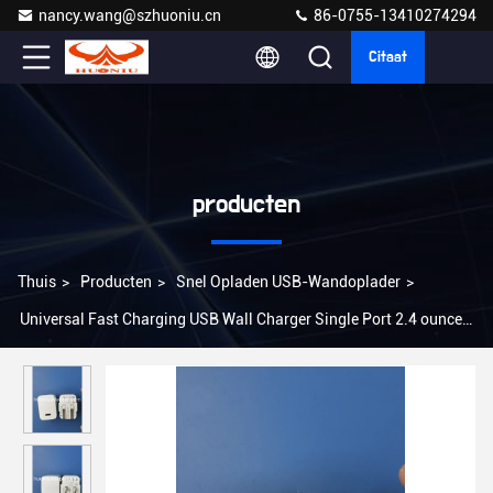
nancy.wang@szhuoniu.cn
86-0755-13410274294
Citaat
producten
Thuis
>
Producten
>
Snel Opladen USB-Wandoplader
>
Universal Fast Charging USB Wall Charger Single Port 2.4 ounces
US Plug met overstroombescherming