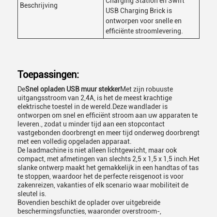
Charging Station en Swift
Beschrijving
USB Charging Brick is
ontworpen voor snelle en
efficiënte stroomlevering.
Toepassingen:
De
Snel opladen USB muur stekker
Met zijn robuuste
uitgangsstroom van 2,4A, is het de meest krachtige
elektrische toestel in de wereld.Deze wandlader is
ontworpen om snel en efficiënt stroom aan uw apparaten te
leveren., zodat u minder tijd aan een stopcontact
vastgebonden doorbrengt en meer tijd onderweg doorbrengt
met een volledig opgeladen apparaat.
De laadmachine is niet alleen lichtgewicht, maar ook
compact, met afmetingen van slechts 2,5 x 1,5 x 1,5 inch.Het
slanke ontwerp maakt het gemakkelijk in een handtas of tas
te stoppen, waardoor het de perfecte reisgenoot is voor
zakenreizen, vakanties of elk scenario waar mobiliteit de
sleutel is.
Bovendien beschikt de oplader over uitgebreide
beschermingsfuncties, waaronder overstroom-,