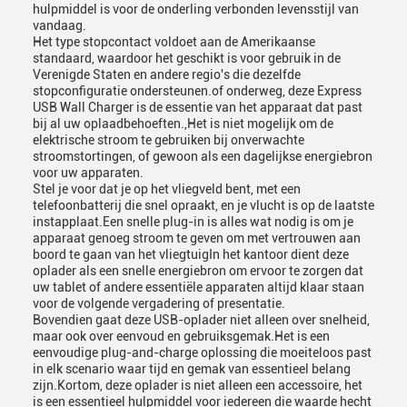
hulpmiddel is voor de onderling verbonden levensstijl van
vandaag.
Het type stopcontact voldoet aan de Amerikaanse
standaard, waardoor het geschikt is voor gebruik in de
Verenigde Staten en andere regio's die dezelfde
stopconfiguratie ondersteunen.of onderweg, deze Express
USB Wall Charger is de essentie van het apparaat dat past
bij al uw oplaadbehoeften.,Het is niet mogelijk om de
elektrische stroom te gebruiken bij onverwachte
stroomstortingen, of gewoon als een dagelijkse energiebron
voor uw apparaten.
Stel je voor dat je op het vliegveld bent, met een
telefoonbatterij die snel opraakt, en je vlucht is op de laatste
instapplaat.Een snelle plug-in is alles wat nodig is om je
apparaat genoeg stroom te geven om met vertrouwen aan
boord te gaan van het vliegtuigIn het kantoor dient deze
oplader als een snelle energiebron om ervoor te zorgen dat
uw tablet of andere essentiële apparaten altijd klaar staan
voor de volgende vergadering of presentatie.
Bovendien gaat deze USB-oplader niet alleen over snelheid,
maar ook over eenvoud en gebruiksgemak.Het is een
eenvoudige plug-and-charge oplossing die moeiteloos past
in elk scenario waar tijd en gemak van essentieel belang
zijn.Kortom, deze oplader is niet alleen een accessoire, het
is een essentieel hulpmiddel voor iedereen die waarde hecht