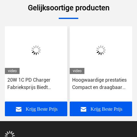
Gelijksoortige producten
video
video
20W 1C PD Charger
Hoogwaardige prestaties
Fabrieksprijs Biedt
Compact en draagbaar
uitzonderlijke waarde
snel opladen USB-
Smartphone Je opladen
wandoplader 5V-uitgang
Snel opladen Functie
Krijg Beste Prijs
Krijg Beste Prijs