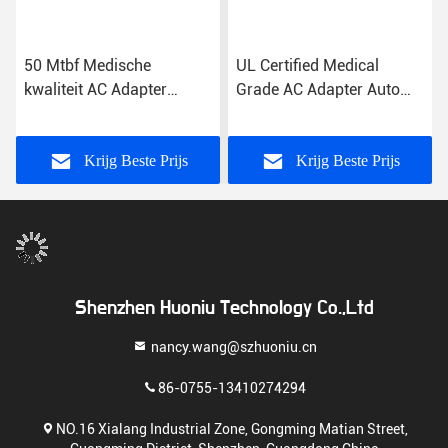
50 Mtbf Medische
UL Certified Medical
kwaliteit AC Adapter
Grade AC Adapter Auto
Overbelasting
recovery Kortsluiting
Bescherming 2A
Bescherming 85%
Uitgangsstroom
Efficiëntie US/EU/UK/AU
Krijg Beste Prijs
Krijg Beste Prijs
Plug 2A Output
Shenzhen Huoniu Technology Co.,Ltd
nancy.wang@szhuoniu.cn
86-0755-13410274294
NO.16 Xialang Industrial Zone, Gongming Matian Street,