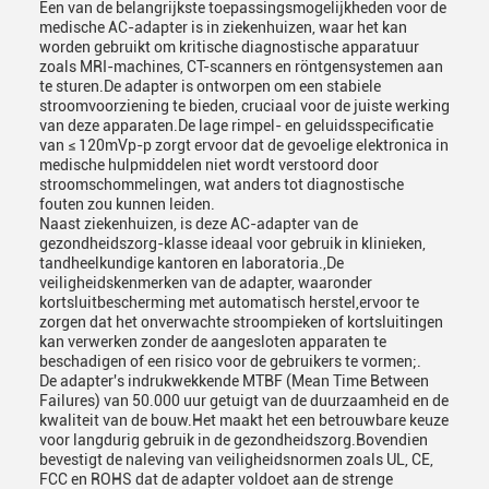
Een van de belangrijkste toepassingsmogelijkheden voor de
medische AC-adapter is in ziekenhuizen, waar het kan
worden gebruikt om kritische diagnostische apparatuur
zoals MRI-machines, CT-scanners en röntgensystemen aan
te sturen.De adapter is ontworpen om een stabiele
stroomvoorziening te bieden, cruciaal voor de juiste werking
van deze apparaten.De lage rimpel- en geluidsspecificatie
van ≤ 120mVp-p zorgt ervoor dat de gevoelige elektronica in
medische hulpmiddelen niet wordt verstoord door
stroomschommelingen, wat anders tot diagnostische
fouten zou kunnen leiden.
Naast ziekenhuizen, is deze AC-adapter van de
gezondheidszorg-klasse ideaal voor gebruik in klinieken,
tandheelkundige kantoren en laboratoria.,De
veiligheidskenmerken van de adapter, waaronder
kortsluitbescherming met automatisch herstel,ervoor te
zorgen dat het onverwachte stroompieken of kortsluitingen
kan verwerken zonder de aangesloten apparaten te
beschadigen of een risico voor de gebruikers te vormen;.
De adapter's indrukwekkende MTBF (Mean Time Between
Failures) van 50.000 uur getuigt van de duurzaamheid en de
kwaliteit van de bouw.Het maakt het een betrouwbare keuze
voor langdurig gebruik in de gezondheidszorg.Bovendien
bevestigt de naleving van veiligheidsnormen zoals UL, CE,
FCC en ROHS dat de adapter voldoet aan de strenge