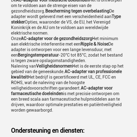
De
AC-adapter voor medische doeleinden
Het is ontworpen
om te voldoen aan de strenge eisen van de
gezondheidszorg.
Bescherming tegen overbelasting
De
adapter wordt geleverd met een verscheidenheid aan
Type
stekker
Opties, waaronder de VS, de EU, het Verenigd
Koninkrijk en de AU om te voldoen aan wereldwijde
elektrische normen.
Onze
AC-adapter voor de gezondheidszorg
Het minimum
aan elektrische interferentie met een
Ripple & Noise
De
adapter is ontworpen voor een lange levensduur, met
een
Bergingstemperatuur
-20°C tot 85°C, zodat het bestand
is tegen zware opslagomstandigheden.
Naleving van
Veiligheidsnormen
Het is de eerste stap op het
gebied van de geneeskunde.
AC-adapter van professionele
kwaliteit
Het bedrijf is gecertificeerd met UL, CE, FCC en
ROHS, wat de naleving van de hoogste
veiligheidsvoorschriften garandeert.
AC-adapter voor
farmaceutische doeleinden
is met precisie ontworpen om
een breed scala aan farmaceutische hulpmiddelen aan te
drijven, waardoor optimale prestaties en patiëntveiligheid
worden gewaarborgd.
Ondersteuning en diensten: