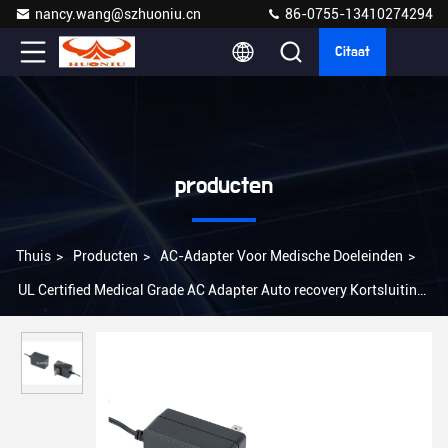
nancy.wang@szhuoniu.cn
86-0755-13410274294
Citaat
producten
Thuis
>
Producten
>
AC-Adapter Voor Medische Doeleinden
>
UL Certified Medical Grade AC Adapter Auto recovery Kortsluiting
Bescherming 85% Efficiëntie US/EU/UK/AU Plug 2A Output