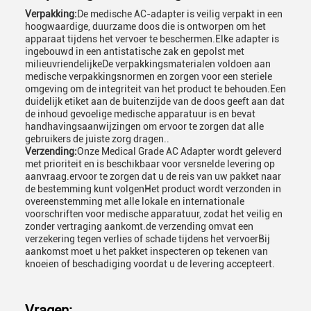
Verpakking:
De medische AC-adapter is veilig verpakt in een
hoogwaardige, duurzame doos die is ontworpen om het
apparaat tijdens het vervoer te beschermen.Elke adapter is
ingebouwd in een antistatische zak en gepolst met
milieuvriendelijkeDe verpakkingsmaterialen voldoen aan
medische verpakkingsnormen en zorgen voor een steriele
omgeving om de integriteit van het product te behouden.Een
duidelijk etiket aan de buitenzijde van de doos geeft aan dat
de inhoud gevoelige medische apparatuur is en bevat
handhavingsaanwijzingen om ervoor te zorgen dat alle
gebruikers de juiste zorg dragen..
Verzending:
Onze Medical Grade AC Adapter wordt geleverd
met prioriteit en is beschikbaar voor versnelde levering op
aanvraag.ervoor te zorgen dat u de reis van uw pakket naar
de bestemming kunt volgenHet product wordt verzonden in
overeenstemming met alle lokale en internationale
voorschriften voor medische apparatuur, zodat het veilig en
zonder vertraging aankomt.de verzending omvat een
verzekering tegen verlies of schade tijdens het vervoerBij
aankomst moet u het pakket inspecteren op tekenen van
knoeien of beschadiging voordat u de levering accepteert.
Vragen: