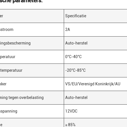
sche parameters:
er
Specificatie
sstroom
2A
tingsbescherming
Auto-herstel
peratuur
0°C-40°C
stemperatuur
-20°C-85°C
kker
VS/EU/Verenigd Koninkrijk/AU
ing tegen overbelasting
Auto-herstel
sspanning
12VDC
ie
≥ 85%