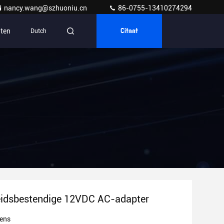
nancy.wang@szhuoniu.cn
86-0755-13410274294
ten
Dutch
Citaat
eidsbestendige 12VDC AC-adapter
ens