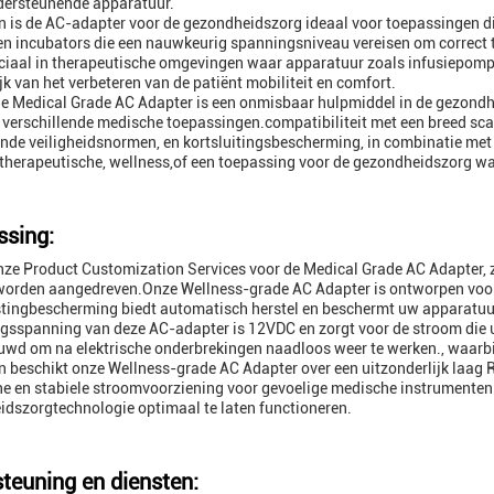
dersteunende apparatuur.
 is de AC-adapter voor de gezondheidszorg ideaal voor toepassingen d
en incubators die een nauwkeurig spanningsniveau vereisen om correct 
ciaal in therapeutische omgevingen waar apparatuur zoals infusiepompen,
jk van het verbeteren van de patiënt mobiliteit en comfort.
e Medical Grade AC Adapter is een onmisbaar hulpmiddel in de gezondh
 verschillende medische toepassingen.compatibiliteit met een breed sc
ende veiligheidsnormen, en kortsluitingsbescherming, in combinatie me
 therapeutische, wellness,of een toepassing voor de gezondheidszorg wa
sing:
nze Product Customization Services voor de Medical Grade AC Adapter,
t worden aangedreven.Onze Wellness-grade AC Adapter is ontworpen vo
tingbescherming biedt automatisch herstel en beschermt uw apparatuu
ngsspanning van deze AC-adapter is 12VDC en zorgt voor de stroom di
uwd om na elektrische onderbrekingen naadloos weer te werken., waarb
 beschikt onze Wellness-grade AC Adapter over een uitzonderlijk laag 
e en stabiele stroomvoorziening voor gevoelige medische instrumente
dszorgtechnologie optimaal te laten functioneren.
teuning en diensten: