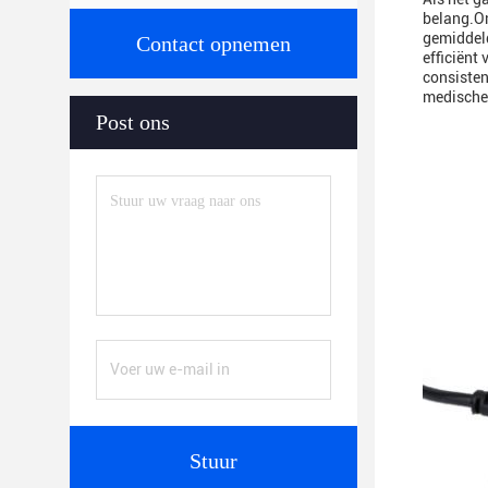
belang.O
gemiddeld
Contact opnemen
efficiënt
consisten
medische
Post ons
Stuur