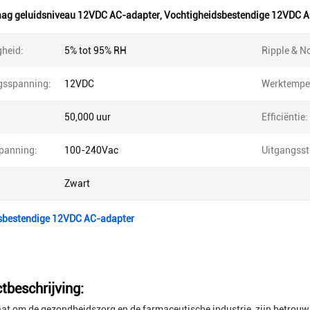
ag geluidsniveau 12VDC AC-adapter
,
Vochtigheidsbestendige 12VDC A
gheid:
5% tot 95% RH
Ripple & No
gsspanning:
12VDC
Werktemper
50,000 uur
Efficiëntie:
spanning:
100-240Vac
Uitgangss
Zwart
sbestendige 12VDC AC-adapter
tbeschrijving:
aat om de gezondheidszorg en de farmaceutische industrie, zijn betrouwb