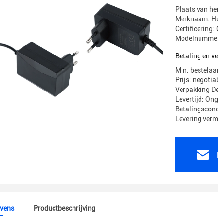
Plaats van he
Merknaam: H
Certificerin
Modelnummer
Betaling en 
Min. bestelaa
Prijs: negotia
Verpakking 
Levertijd: On
Betalingscond
Levering ver
vens
Productbeschrijving