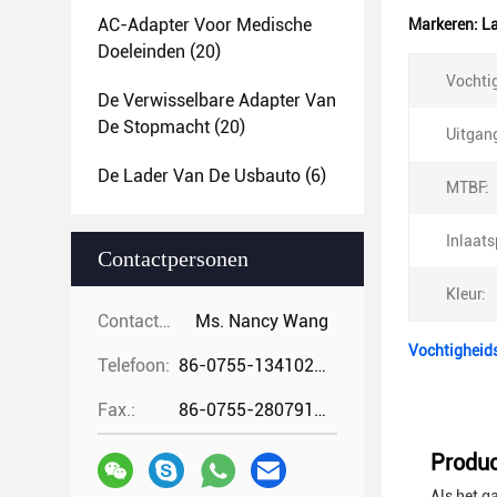
AC-Adapter Voor Medische
Markeren:
La
Doeleinden
(20)
Vochti
De Verwisselbare Adapter Van
De Stopmacht
(20)
Uitgan
De Lader Van De Usbauto
(6)
MTBF:
Inlaat
Contactpersonen
Kleur:
Contactpersonen:
Ms. Nancy Wang
Vochtigheid
Telefoon:
86-0755-13410274294
Fax.:
86-0755-28079166
Produc
Als het g