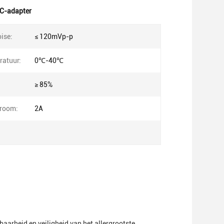
C-adapter
ise:
≤ 120mVp-p
atuur:
0℃-40℃
≥ 85%
troom:
2A
aarheid en veiligheid van het allergrootste