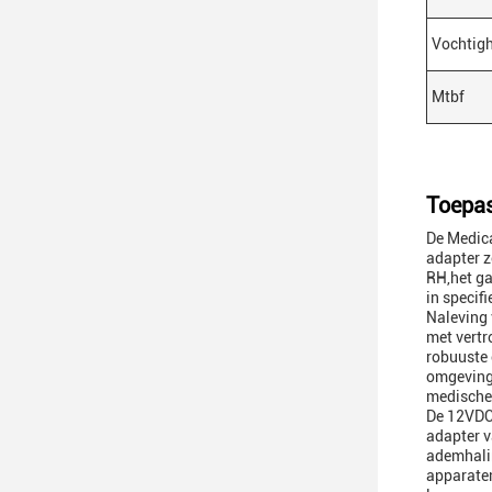
Vochtig
Mtbf
Toepas
De Medica
adapter z
RH,het ga
in specif
Naleving 
met vertr
robuuste 
omgevinge
medische 
De 12VDC
adapter v
ademhalin
apparaten