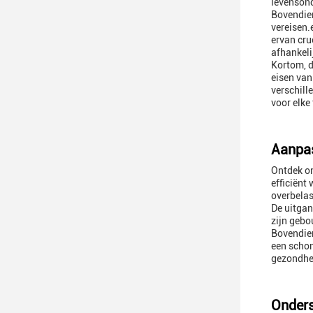
levenson
Bovendien
vereisen.
ervan cru
afhankeli
Kortom, d
eisen van
verschill
voor elke
Aanpas
Ontdek o
efficiën
overbelas
De uitga
zijn gebo
Bovendien
een schon
gezondhei
Onders