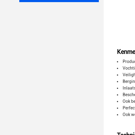
Kenme
Produ
Vocht
Veili
Bergi
Inlaa
Besche
Ook be
Perfec
Ook we