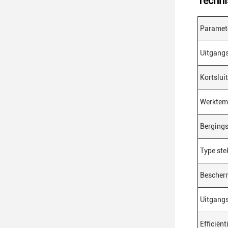
Techni
Paramet
Uitgang
Kortslui
Werktem
Berging
Type ste
Bescherm
Uitgang
Efficiënt