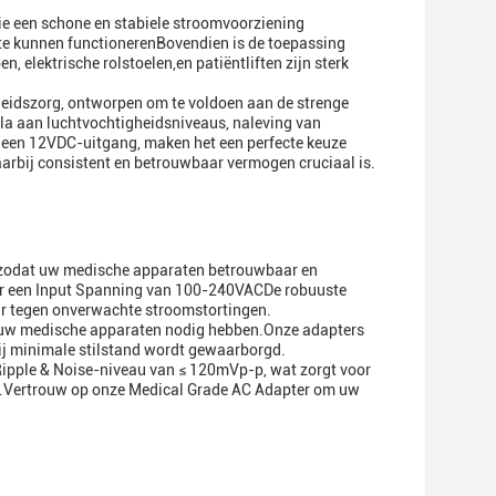
ie een schone en stabiele stroomvoorziening
te kunnen functionerenBovendien is de toepassing
 elektrische rolstoelen,en patiëntliften zijn sterk
eidszorg, ontworpen om te voldoen aan de strenge
ala aan luchtvochtigheidsniveaus, naleving van
t een 12VDC-uitgang, maken het een perfecte keuze
arbij consistent en betrouwbaar vermogen cruciaal is.
 zodat uw medische apparaten betrouwbaar en
or een Input Spanning van 100-240VACDe robuuste
r tegen onverwachte stroomstortingen.
e uw medische apparaten nodig hebben.Onze adapters
ij minimale stilstand wordt gewaarborgd.
Ripple & Noise-niveau van ≤ 120mVp-p, wat zorgt voor
n.Vertrouw op onze Medical Grade AC Adapter om uw