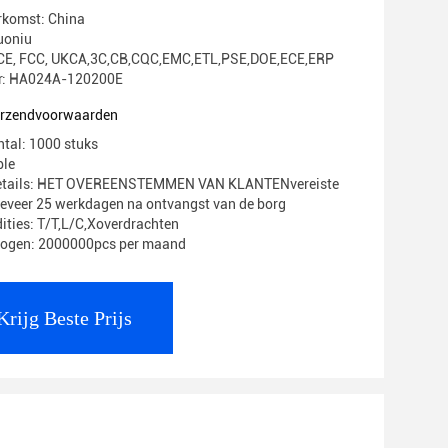
rkomst: China
uoniu
g: CE, FCC, UKCA,3C,CB,CQC,EMC,ETL,PSE,DOE,ECE,ERP
: HA024A-120200E
verzendvoorwaarden
ntal: 1000 stuks
ble
Details: HET OVEREENSTEMMEN VAN KLANTENvereiste
geveer 25 werkdagen na ontvangst van de borg
ities: T/T,L/C,Xoverdrachten
mogen: 2000000pcs per maand
Krijg Beste Prijs