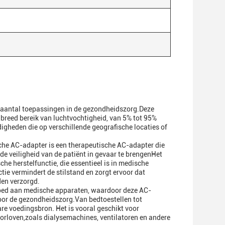
t aantal toepassingen in de gezondheidszorg.Deze
 breed bereik van luchtvochtigheid, van 5% tot 95%
igheden die op verschillende geografische locaties of
che AC-adapter is een therapeutische AC-adapter die
e veiligheid van de patiënt in gevaar te brengenHet
e herstelfunctie, die essentieel is in medische
ie vermindert de stilstand en zorgt ervoor dat
en verzorgd.
loed aan medische apparaten, waardoor deze AC-
 voor de gezondheidszorg.Van bedtoestellen tot
re voedingsbron. Het is vooral geschikt voor
orloven,zoals dialysemachines, ventilatoren en andere