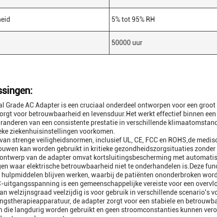
heid
5% tot 95% RH
50000 uur
singen:
l Grade AC Adapter is een cruciaal onderdeel ontworpen voor een groo
orgt voor betrouwbaarheid en levensduur.Het werkt effectief binnen een
randeren van een consistente prestatie in verschillende klimaatomstand
ieke ziekenhuisinstellingen voorkomen.
van strenge veiligheidsnormen, inclusief UL, CE, FCC en ROHS,de medis
ouwen kan worden gebruikt in kritieke gezondheidszorgsituaties zonder d
ontwerp van de adapter omvat kortsluitingsbescherming met automatisch
n waar elektrische betrouwbaarheid niet te onderhandelen is.Deze funct
hulpmiddelen blijven werken, waarbij de patiënten ononderbroken word
-uitgangsspanning is een gemeenschappelijke vereiste voor een overv
an welzijnsgraad veelzijdig is voor gebruik in verschillende scenario's
gstherapieapparatuur, de adapter zorgt voor een stabiele en betrouwba
 die langdurig worden gebruikt en geen stroomconstanties kunnen vero