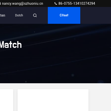
nancy.wang@szhuoniu.cn
86-0755-13410274294
ten
Dutch
Citaat
Match