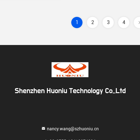
1
2
3
4
Shenzhen Huoniu Technology Co.,Ltd
nancy.wang@szhuoniu.cn