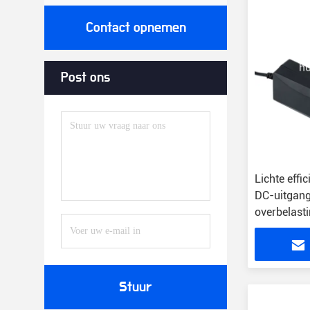
Contact opnemen
Post ons
Lichte effi
DC-uitgang
overbelast
Stuur