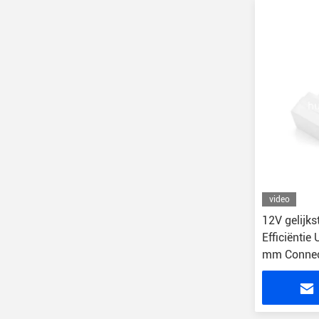
video
12V gelijk
Efficiëntie
mm Connec