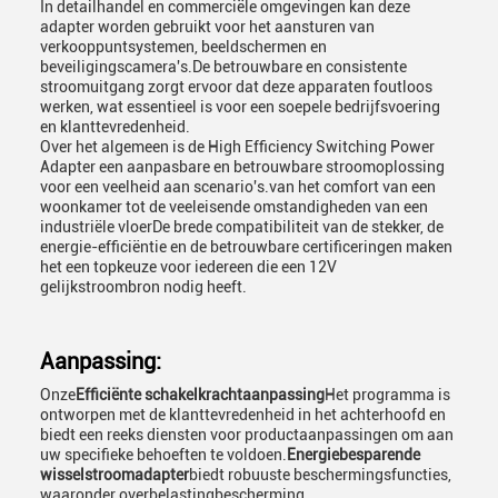
In detailhandel en commerciële omgevingen kan deze
adapter worden gebruikt voor het aansturen van
verkooppuntsystemen, beeldschermen en
beveiligingscamera's.De betrouwbare en consistente
stroomuitgang zorgt ervoor dat deze apparaten foutloos
werken, wat essentieel is voor een soepele bedrijfsvoering
en klanttevredenheid.
Over het algemeen is de High Efficiency Switching Power
Adapter een aanpasbare en betrouwbare stroomoplossing
voor een veelheid aan scenario's.van het comfort van een
woonkamer tot de veeleisende omstandigheden van een
industriële vloerDe brede compatibiliteit van de stekker, de
energie-efficiëntie en de betrouwbare certificeringen maken
het een topkeuze voor iedereen die een 12V
gelijkstroombron nodig heeft.
Aanpassing:
Onze
Efficiënte schakelkrachtaanpassing
Het programma is
ontworpen met de klanttevredenheid in het achterhoofd en
biedt een reeks diensten voor productaanpassingen om aan
uw specifieke behoeften te voldoen.
Energiebesparende
wisselstroomadapter
biedt robuuste beschermingsfuncties,
waaronder overbelastingbescherming,