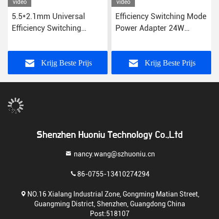
video
video
5.5*2.1mm Universal
Efficiency Switching Mode
Efficiency Switching
Power Adapter 24W
Power Adapter Over
US/EU/UK/AU Plug CE
Spanningsbescherming
FCC RoHS gecertificeerd
12V DC US/EU/UK/AU
Krijg Beste Prijs
Krijg Beste Prijs
Plug
Shenzhen Huoniu Technology Co.,Ltd
nancy.wang@szhuoniu.cn
86-0755-13410274294
NO.16 Xialang Industrial Zone, Gongming Matian Street,
Guangming District, Shenzhen, Guangdong China
Post:518107