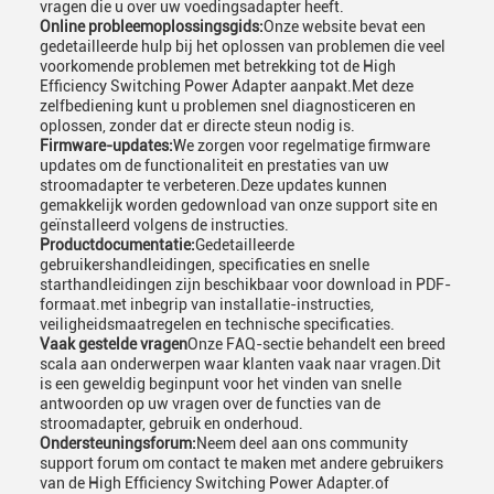
vragen die u over uw voedingsadapter heeft.
Online probleemoplossingsgids:
Onze website bevat een
gedetailleerde hulp bij het oplossen van problemen die veel
voorkomende problemen met betrekking tot de High
Efficiency Switching Power Adapter aanpakt.Met deze
zelfbediening kunt u problemen snel diagnosticeren en
oplossen, zonder dat er directe steun nodig is.
Firmware-updates:
We zorgen voor regelmatige firmware
updates om de functionaliteit en prestaties van uw
stroomadapter te verbeteren.Deze updates kunnen
gemakkelijk worden gedownload van onze support site en
geïnstalleerd volgens de instructies.
Productdocumentatie:
Gedetailleerde
gebruikershandleidingen, specificaties en snelle
starthandleidingen zijn beschikbaar voor download in PDF-
formaat.met inbegrip van installatie-instructies,
veiligheidsmaatregelen en technische specificaties.
Vaak gestelde vragen
Onze FAQ-sectie behandelt een breed
scala aan onderwerpen waar klanten vaak naar vragen.Dit
is een geweldig beginpunt voor het vinden van snelle
antwoorden op uw vragen over de functies van de
stroomadapter, gebruik en onderhoud.
Ondersteuningsforum:
Neem deel aan ons community
support forum om contact te maken met andere gebruikers
van de High Efficiency Switching Power Adapter.of