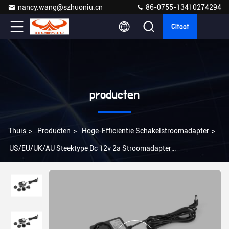
nancy.wang@szhuoniu.cn
86-0755-13410274294
Citaat
producten
Thuis
>
Producten
>
Hoge-Efficiëntie Schakelstroomadapter
>
US/EU/UK/AU Steektype Dc 12v 2a Stroomadapter
Uitgangsspanning 24W 100-240V wisselstroominvoer