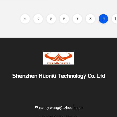
5
6
7
8
9
1
Shenzhen Huoniu Technology Co.,Ltd
nancy.wang@szhuoniu.cn