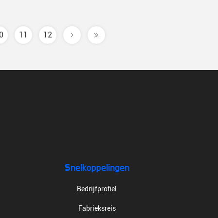
0
11
12
Snelkoppelingen
Bedrijfprofiel
Fabrieksreis