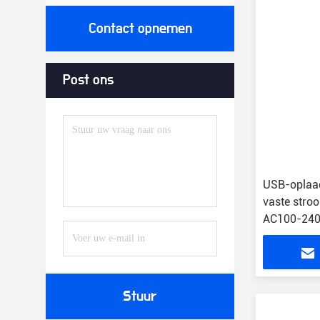
Contact opnemen
Post ons
USB-oplaa
vaste stro
AC100-240
Stuur