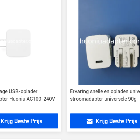
ge USB-oplader
Ervaring snelle en opladen univ
pter Huoniu AC100-240V
stroomadapter universele 90g
Krijg Beste Prijs
Krijg Beste Prijs