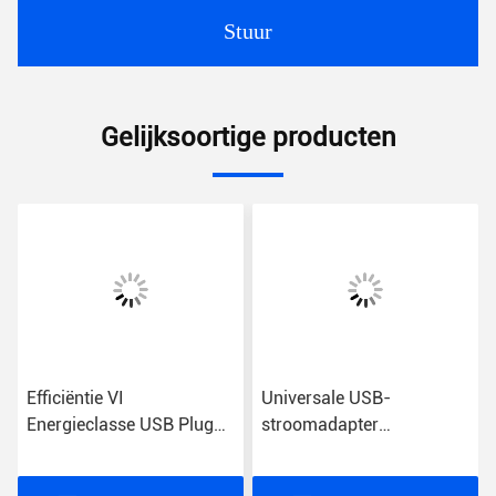
Stuur
Gelijksoortige producten
Efficiëntie VI
Universale USB-
Energieclasse USB Plug
stroomadapter
Power Adapter met
Energieclasse VI
wisselstroominvoer voor