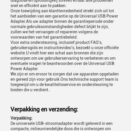
diagnose en oplossingWij streven ernaar alle problemen
snel en efficiënt aan te pakken.
Onze toewijding aan klanttevredenheid strekt zich uit tot
het aanbieden van een garantie op de Universal USB Power
Adapter.Als uw adapter binnen de garantieperiode onder
normale gebruiksomstandigheden defect blijkt te zijn,
zullen we het vervangen of repareren volgens de
voorwaarden van het garantiebeleid.
Voor extra ondersteuning, inclusief product FAQ's,
gebruikersgids en instructievideo's, bezoekt u onze officiële
website.U vindt hier een schat aan bronnen die zijn
ontworpen om uw gebruikerservaring te verbeteren en om
eventuele vragen te beantwoorden over de Universal USB
Power Adapter.
We zijn er om ervoor te zorgen dat uw apparaten opgeladen
en gereed zijn voor gebruik.Ons technische support team is
toegewijd om u de kwaliteitsservice en ondersteuning te
bieden die u verdient..
Verpakking en verzending:
Verpakking:
De universele USB-stroomadapter wordt geleverd in een
compacte, milieuvriendelijke doos die is ontworpen om