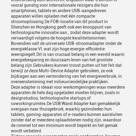
vooral gunstig voor internationale reizigers die hun
smartphones, tablets en andere USB-aangedreven
apparaten willen opladen met één compacte
stroomoplossing.De FOB-locatie van dit product in
Shenzhen en Hongkong geeft ook een knooppunt van
technologische innovatie aan., zodat deze adapter wordt
vervaardigd volgens de hoogste kwaliteitsnormen.
Bovendien valt de universele USB-stroomadapter onder de
energieklasse VI, wat zijn hoge energie-efficiëntie
weerspiegelt.Dit is van cruciaal belang in een wereld waarin
energiebesparing en duurzaam leven van het grootste
belang zijn.Gebruikers kunnen troost putten uit het feit dat
terwijl ze deze Multi-Device Adapter gebruiken, ze ook
bijdragen aan een vermindering van het energieverbruik, in
overeenstemming met milieuvriendelijke praktijken.
Deze adapter is ideaal voor werkomgevingen waar meerdere
apparaten de hele dag opgeladen moeten blijven, zoals in
designstudios, technologische startups of
coworkingruimtes.De USB Wand Adapter kan gemakkelijk
overgaan naar thuisgebruik, waarbij gezinsleden hun
tablets, gaming-apparaten of e-readers kunnen aansluiten
zonder dat er meerdere oplaadstenen nodig zijn, waardoor
de rommel tot een minimum wordt beperkt en het gemak
wordt verbeterd.