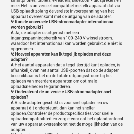
smartphones, tablets, e-readers, Bluetooth-luidsprekers en
meer.Het is universeel compatibel met elk apparaat dat via
USB oplaadt zolang de vereiste invoerspanning van het
apparaat overeenkomt met de uitgang van de adapter.
V: Kan de universele USB-stroomadapter internationaal
worden gebruikt?
A:
Ja, de adapter is uitgerust met een
ingangsspanningsbereik van 100-240 V wisselstroom,
waardoor het internationaal kan worden gebruikt.die niet is
opgenomen.
V: Hoeveel apparaten kan ik tegelijk opladen met deze
adapter?
A:
Het aantal apparaten dat u tegelijkertijd kunt opladen, is
afhankelijk van het aantal USB-poorten dat op de adapter
beschikbaar is.Let op de totale uitgangsstroom bij het
opladen van meerdere apparaten om optimale
oplaadsnelheden te garanderen.
V: Ondersteunt de universele USB-stroomadapter snel
opladen?
A:
Als de adapter geschikt is voor snel opladen en uw
apparaat dit ondersteunt, dan kan het sneller
opladen.Controleer de productspecificaties voor snelle
oplaadcompatibiliteit en zorg ervoor dat het oplaadprotocol
van uw apparaat overeenkomt met de mogelijkheden van de
adapter.