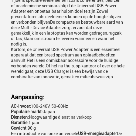
Tijdens speciale evenementen zoals conferenties, beurzen
of academische seminars blijkt de Universal USB Power
Adapter een onbetaalbaar hulpmiddel te zijn.Zowel
presentatoren als deelnemers kunnen op de hoogte blijven
en verbonden blijvenDe compacte en betrouwbare aard van
deze Multi-Device Adapter zorgt ervoor dat deze
gemakkelijk in een laptoptas kan worden gedragen.rugzak,
of tas, klaar om stroom te leveren wanneer en waar het
nodig is.
Kortom, de Universal USB Power Adapter is een essentieel
apparaat dat een breed spectrum aan oplaadbehoeften
aanvult.Het is een onmisbaar accessoire voor de huidige
verbonden wereld.Of het nu thuis, op kantoor of over de hele
wereld gaat, deze USB Charger is een bewijs van de
combinatie van innovatie, gemak en milieubewustzijn.
Aanpassing:
AC-invoer:
100-240V, 50-60Hz
Populaire markt:
Japan
Diensten:
Hoogwaardige dienst na verkoop
Garantie:
1 jaar
Gewicht:
90 g
Een introductie van onze universele
USB-energieadapter
De