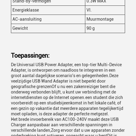
Stand-by-vermogen
0.3W MAX
Energieklasse
VI.
AC-aansluiting
Muurmontage
Gewicht
90 g
Toepassingen:
De Universal USB Power Adapter, een top-tier Multi-Device
Adapter, is ontworpen om naadloos te integreren in een
groot aantal dagelijkse scenario's en gelegenheden.Deze
veelzijdige USB Wand Adapter is niet beperkt door
geografische grenzenOf u nu een zakenreiziger bent die
onderweg verbonden blijft, u kunt uw verbinding met de
internetdiensten op de Internet openen.een student die zich
voorbereidt op een studiebijeenkomst in het lokale café, of
een gezin op vakantie dat meerdere apparaten tegelijkertijd
moet opladen, is deze adapter de perfecte metgezel.
Het brede invoerbereik van AC100-240V maakt deze USB
Charger aanpasbaar aan verschillende spanningen in
verschillende landen,Zorg ervoor dat u uw apparaten zonder
onderbreking kunt activeren, ongeacht waar u bentDit is