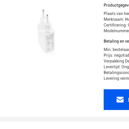
Productgegev
Plaats van he
Merknaam: H
Certificerin
Modelnummer
Betaling en 
Min. bestelaa
Prijs: negotia
Verpakking 
Levertijd: On
Betalingscond
Levering ver