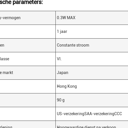
sche parameters:
y-vermogen
0.3W MAX
1 jaar
en
Constante stroom
lasse
VI.
e markt
Japan
Hong Kong
90 g
US-verzekeringSAA-verzekeringCCC
rlening
Hoogwaardige dienst na verkoop