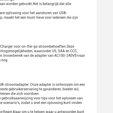
kan worden gebruikt.Het is belangrijk dat alle
are oplossing voor het aansturen van USB-
p, maakt het een must-have voor iedereen die zijn
t Charger voor on-the-go stroombehoeften.Deze
sluitingsmogelijkheden, waaronder US, SAA en CCC,
men.Invoerbereik van de adapter van AC100-240VErvaar
g nog.
 USB-stroomadapter. Onze adapter is ontworpen om een
ste gebruikerservaring te garanderen, bieden wij
blemen die zich voordoen.
 gebruiksaanwijzing voor tips voor het oplossen van
 scenario's, zodat u snel een oplossing kunt vinden
ortteam klaar om u te helpen.waar u antwoorden kunt