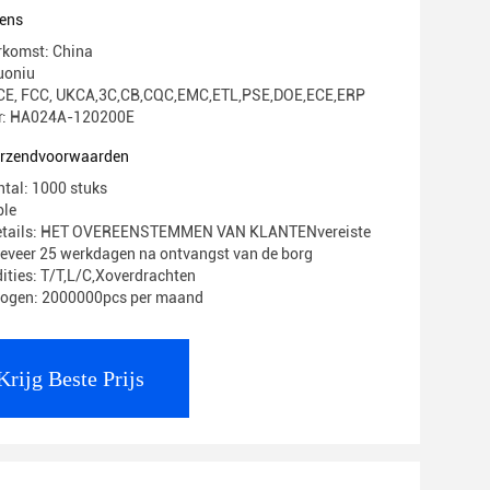
ens
rkomst: China
uoniu
g: CE, FCC, UKCA,3C,CB,CQC,EMC,ETL,PSE,DOE,ECE,ERP
: HA024A-120200E
verzendvoorwaarden
ntal: 1000 stuks
ble
Details: HET OVEREENSTEMMEN VAN KLANTENvereiste
geveer 25 werkdagen na ontvangst van de borg
ities: T/T,L/C,Xoverdrachten
mogen: 2000000pcs per maand
Krijg Beste Prijs