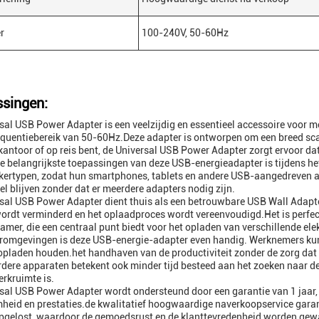
r
100-240V, 50-60Hz
singen:
sal USB Power Adapter is een veelzijdig en essentieel accessoire voor
equentiebereik van 50-60Hz.Deze adapter is ontworpen om een breed sc
 kantoor of op reis bent, de Universal USB Power Adapter zorgt ervoor d
e belangrijkste toepassingen van deze USB-energieadapter is tijdens h
kertypen, zodat hun smartphones, tablets en andere USB-aangedreven ap
el blijven zonder dat er meerdere adapters nodig zijn.
sal USB Power Adapter dient thuis als een betrouwbare USB Wall Adapt
rdt verminderd en het oplaadproces wordt vereenvoudigd.Het is perfect
amer, die een centraal punt biedt voor het opladen van verschillende el
oromgevingen is deze USB-energie-adapter even handig. Werknemers ku
opladen houden.het handhaven van de productiviteit zonder de zorg da
dere apparaten betekent ook minder tijd besteed aan het zoeken naar de
erkruimte is.
sal USB Power Adapter wordt ondersteund door een garantie van 1 jaar,
eid en prestaties.de kwalitatief hoogwaardige naverkoopservice garand
pgelost, waardoor de gemoedsrust en de klanttevredenheid worden gew