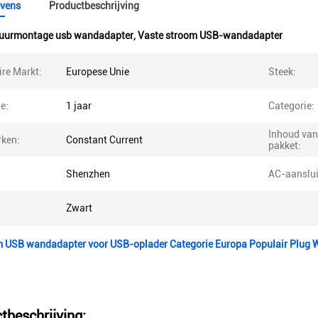
vens
Productbeschrijving
uurmontage usb wandadapter
,
Vaste stroom USB-wandadapter
re Markt:
Europese Unie
Steek:
e:
1 jaar
Categorie:
Inhoud van
ken:
Constant Current
pakket:
Shenzhen
AC-aanslui
Zwart
m USB wandadapter voor USB-oplader Categorie Europa Populair Plug 
tbeschrijving: