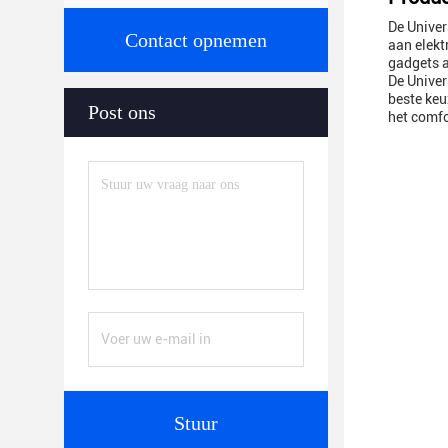
De Univer
Contact opnemen
aan elekt
gadgets a
De Univer
beste keu
Post ons
het comfo
Stuur