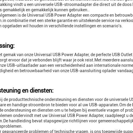
pakking vindt u een universele USB-stroomadapter die direct uit de doos 
s gemakkelijk en gemakkelijk kunnen gebruiken..
algemeen is de Universal USB Power Adapter een compacte en betrouwb
.in combinatie met een sterke garantie en uitstekende service na verkoo
 opgeladen wil houden in verschillende instellingen en scenario's.
sing:
t gemak van onze Universal USB Power Adapter, de perfecte USB Outle
orgt ervoor dat je verbonden blijft waar je ook reist.Met meerdere aan
nze USB-uitlaatlader aan een verscheidenheid aan internationale nor
jdigheid en betrouwbaarheid van onze USB-aansluiting oplader vandaa
teuning en diensten:
j de producttechnische ondersteuning en diensten voor de universele
re en handige stroombron te bieden voor al uw USB-apparaten.Om de be
de ondersteuning en diensten om u te helpen bij eventuele vragen of pro
blemen ondervindt met uw Universal USB Power Adapter, raadpleegt u de
.De handleiding bevat stapsgewijze richtlijnen voor gemeenschappelijke
isproblemen.
 geavanceerde problemen of technische vragen, is ons toegewijde supp