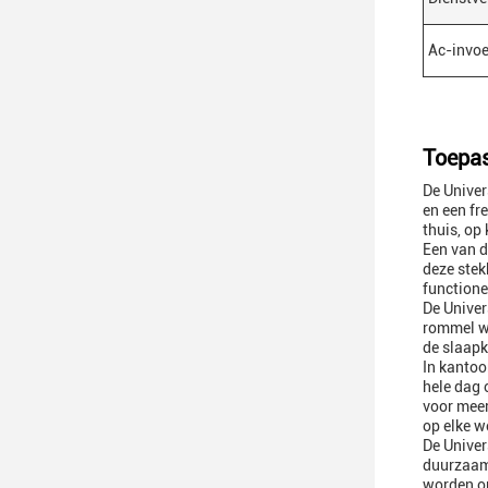
Ac-invoe
Toepas
De Univer
en een fr
thuis, op
Een van d
deze stek
functione
De Univer
rommel wo
de slaapk
In kanto
hele dag 
voor meer
op elke w
De Univer
duurzaamh
worden o