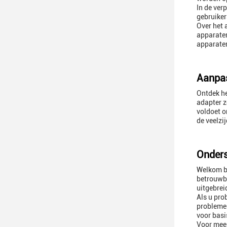
In de ver
gebruiker
Over het 
apparaten
apparaten
Aanpas
Ontdek he
adapter z
voldoet o
de veelzi
Onders
Welkom bi
betrouwba
uitgebrei
Als u pro
problemen
voor bas
Voor meer