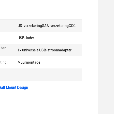
US-verzekeringSAA-verzekeringCCC
USB-lader
 het
1x universele USB-stroomadapter
ting:
Muurmontage
Wall Mount Design