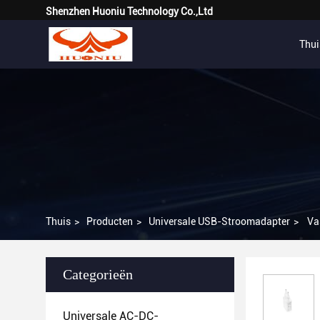
Shenzhen Huoniu Technology Co.,Ltd
Thui
Thuis
>
Producten
>
Universale USB-Stroomadapter
>
Va
Categorieën
Universale AC-DC-