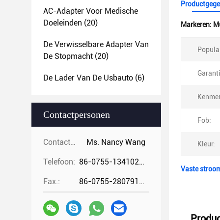
Productgege
AC-Adapter Voor Medische
Doeleinden
(20)
Markeren:
M
De Verwisselbare Adapter Van
Populai
De Stopmacht
(20)
Garanti
De Lader Van De Usbauto
(6)
Kenmer
Contactpersonen
Fob:
Contactpersonen:
Ms. Nancy Wang
Kleur:
Telefoon:
86-0755-13410274294
Vaste stroo
Fax.:
86-0755-28079166
Produc