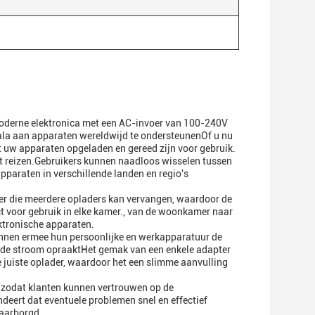
 moderne elektronica met een AC-invoer van 100-240V
ala aan apparaten wereldwijd te ondersteunenOf u nu
at uw apparaten opgeladen en gereed zijn voor gebruik.
et reizen.Gebruikers kunnen naadloos wisselen tussen
paraten in verschillende landen en regio's
er die meerdere opladers kan vervangen, waardoor de
 voor gebruik in elke kamer., van de woonkamer naar
ektronische apparaten.
nnen ermee hun persoonlijke en werkapparatuur de
t de stroom opraaktHet gemak van een enkele adapter
 juiste oplader, waardoor het een slimme aanvulling
 zodat klanten kunnen vertrouwen op de
eert dat eventuele problemen snel en effectief
aarborgd.