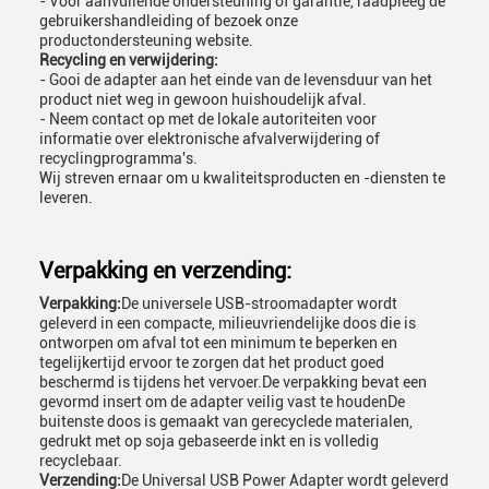
- Voor aanvullende ondersteuning of garantie, raadpleeg de
gebruikershandleiding of bezoek onze
productondersteuning website.
Recycling en verwijdering:
- Gooi de adapter aan het einde van de levensduur van het
product niet weg in gewoon huishoudelijk afval.
- Neem contact op met de lokale autoriteiten voor
informatie over elektronische afvalverwijdering of
recyclingprogramma's.
Wij streven ernaar om u kwaliteitsproducten en -diensten te
leveren.
Verpakking en verzending:
Verpakking:
De universele USB-stroomadapter wordt
geleverd in een compacte, milieuvriendelijke doos die is
ontworpen om afval tot een minimum te beperken en
tegelijkertijd ervoor te zorgen dat het product goed
beschermd is tijdens het vervoer.De verpakking bevat een
gevormd insert om de adapter veilig vast te houdenDe
buitenste doos is gemaakt van gerecyclede materialen,
gedrukt met op soja gebaseerde inkt en is volledig
recyclebaar.
Verzending:
De Universal USB Power Adapter wordt geleverd