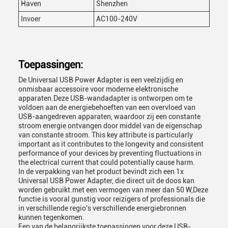
Haven
Shenzhen
Invoer
AC100-240V
Toepassingen:
De Universal USB Power Adapter is een veelzijdig en
onmisbaar accessoire voor moderne elektronische
apparaten.Deze USB-wandadapter is ontworpen om te
voldoen aan de energiebehoeften van een overvloed van
USB-aangedreven apparaten, waardoor zij een constante
stroom energie ontvangen door middel van de eigenschap
van constante stroom. This key attribute is particularly
important as it contributes to the longevity and consistent
performance of your devices by preventing fluctuations in
the electrical current that could potentially cause harm.
In de verpakking van het product bevindt zich een 1x
Universal USB Power Adapter, die direct uit de doos kan
worden gebruikt.met een vermogen van meer dan 50 W,Deze
functie is vooral gunstig voor reizigers of professionals die
in verschillende regio's verschillende energiebronnen
kunnen tegenkomen.
Een van de belangrijkste toepassingen voor deze USB-