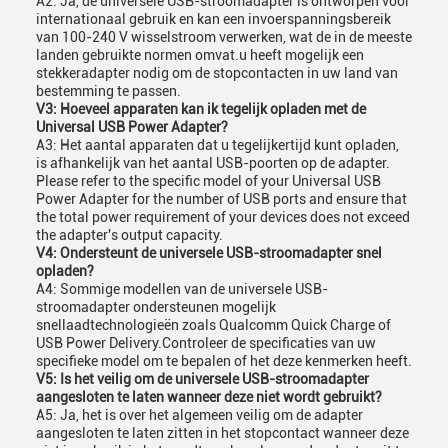
A2: Ja, de universele USB-stroomadapter is ontworpen voor
internationaal gebruik en kan een invoerspanningsbereik
van 100-240 V wisselstroom verwerken, wat de in de meeste
landen gebruikte normen omvat.u heeft mogelijk een
stekkeradapter nodig om de stopcontacten in uw land van
bestemming te passen.
V3: Hoeveel apparaten kan ik tegelijk opladen met de
Universal USB Power Adapter?
A3: Het aantal apparaten dat u tegelijkertijd kunt opladen,
is afhankelijk van het aantal USB-poorten op de adapter.
Please refer to the specific model of your Universal USB
Power Adapter for the number of USB ports and ensure that
the total power requirement of your devices does not exceed
the adapter's output capacity.
V4: Ondersteunt de universele USB-stroomadapter snel
opladen?
A4: Sommige modellen van de universele USB-
stroomadapter ondersteunen mogelijk
snellaadtechnologieën zoals Qualcomm Quick Charge of
USB Power Delivery.Controleer de specificaties van uw
specifieke model om te bepalen of het deze kenmerken heeft.
V5: Is het veilig om de universele USB-stroomadapter
aangesloten te laten wanneer deze niet wordt gebruikt?
A5: Ja, het is over het algemeen veilig om de adapter
aangesloten te laten zitten in het stopcontact wanneer deze