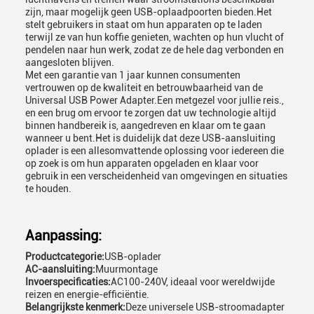
zijn, maar mogelijk geen USB-oplaadpoorten bieden.Het
stelt gebruikers in staat om hun apparaten op te laden
terwijl ze van hun koffie genieten, wachten op hun vlucht of
pendelen naar hun werk, zodat ze de hele dag verbonden en
aangesloten blijven.
Met een garantie van 1 jaar kunnen consumenten
vertrouwen op de kwaliteit en betrouwbaarheid van de
Universal USB Power Adapter.Een metgezel voor jullie reis.,
en een brug om ervoor te zorgen dat uw technologie altijd
binnen handbereik is, aangedreven en klaar om te gaan
wanneer u bent.Het is duidelijk dat deze USB-aansluiting
oplader is een allesomvattende oplossing voor iedereen die
op zoek is om hun apparaten opgeladen en klaar voor
gebruik in een verscheidenheid van omgevingen en situaties
te houden.
Aanpassing:
Productcategorie:
USB-oplader
AC-aansluiting:
Muurmontage
Invoerspecificaties:
AC100-240V, ideaal voor wereldwijde
reizen en energie-efficiëntie.
Belangrijkste kenmerk:
Deze universele USB-stroomadapter