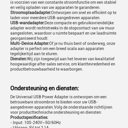
is voorzien van een constante stroomfunctie om een stabiel
en veilig opladen van uw apparaten te garanderen.
Stroomoplaadadapter:
Ontworpen om snel en efficiënt op te
laden voor meerdere USB-aangedreven apparaten.
USB-wandadapter:
Deze compacte en gebruiksvriendelijke
adapter wordt rechtstreeks in de stopcontact van uw muur
aangesloten, waardoor u ruimte bespaart en uw laadruimte
georganiseerd houdt.
Multi-Device Adapter:
Of je nu thuis bent of onderweg, onze
adapter is perfect om een breed scala aan apparaten
tegelijkertijd aan te sturen.
Diensten:
Wij zijn toegewijd aan het leveren van kwalitatief
hoogwaardige after sales service, om klanttevredenheid en
productbetrouwbaarheid te waarborgen.
Ondersteuning en diensten:
De Universal USB Power Adapter is ontworpen om een
betrouwbare stroombron te bieden voor uw USB-
aangedreven apparaten.Volg de onderstaande richtlijnen
voor producttechnische ondersteuning en diensten:
Productspecificaties:
- Input: 100-240V~50/60Hz
- Uitgang: 5V tot 2,1A