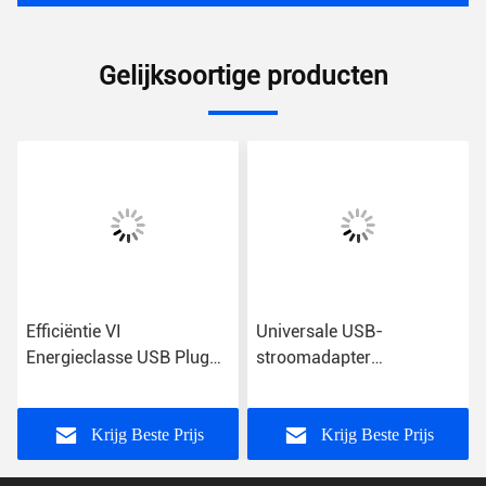
Gelijksoortige producten
Efficiëntie VI
Universale USB-
Energieclasse USB Plug
stroomadapter
Power Adapter met
Energieclasse VI
wisselstroominvoer voor
universeel gebruik
Krijg Beste Prijs
Krijg Beste Prijs