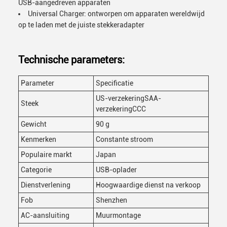
USB-aangedreven apparaten
Universal Charger: ontworpen om apparaten wereldwijd
op te laden met de juiste stekkeradapter
Technische parameters:
Parameter
Specificatie
US-verzekeringSAA-
Steek
verzekeringCCC
Gewicht
90 g
Kenmerken
Constante stroom
Populaire markt
Japan
Categorie
USB-oplader
Dienstverlening
Hoogwaardige dienst na verkoop
Fob
Shenzhen
AC-aansluiting
Muurmontage