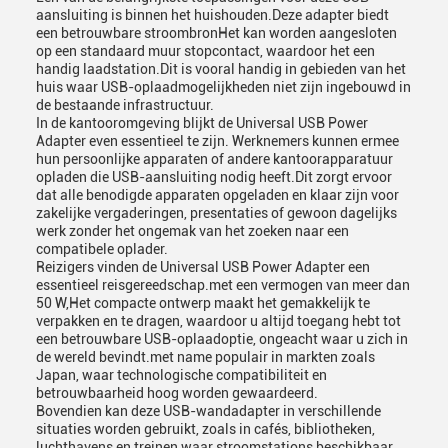
aansluiting is binnen het huishouden.Deze adapter biedt
een betrouwbare stroombronHet kan worden aangesloten
op een standaard muur stopcontact, waardoor het een
handig laadstation.Dit is vooral handig in gebieden van het
huis waar USB-oplaadmogelijkheden niet zijn ingebouwd in
de bestaande infrastructuur.
In de kantooromgeving blijkt de Universal USB Power
Adapter even essentieel te zijn. Werknemers kunnen ermee
hun persoonlijke apparaten of andere kantoorapparatuur
opladen die USB-aansluiting nodig heeft.Dit zorgt ervoor
dat alle benodigde apparaten opgeladen en klaar zijn voor
zakelijke vergaderingen, presentaties of gewoon dagelijks
werk zonder het ongemak van het zoeken naar een
compatibele oplader.
Reizigers vinden de Universal USB Power Adapter een
essentieel reisgereedschap.met een vermogen van meer dan
50 W,Het compacte ontwerp maakt het gemakkelijk te
verpakken en te dragen, waardoor u altijd toegang hebt tot
een betrouwbare USB-oplaadoptie, ongeacht waar u zich in
de wereld bevindt.met name populair in markten zoals
Japan, waar technologische compatibiliteit en
betrouwbaarheid hoog worden gewaardeerd.
Bovendien kan deze USB-wandadapter in verschillende
situaties worden gebruikt, zoals in cafés, bibliotheken,
luchthavens en treinen waar stroomstations beschikbaar