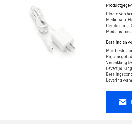
overbelas
Productgegev
Plaats van he
Merknaam: H
Certificerin
Modelnummer
Betaling en 
Min. bestelaa
Prijs: negotia
Verpakking 
Levertijd: On
Betalingscond
Levering ver