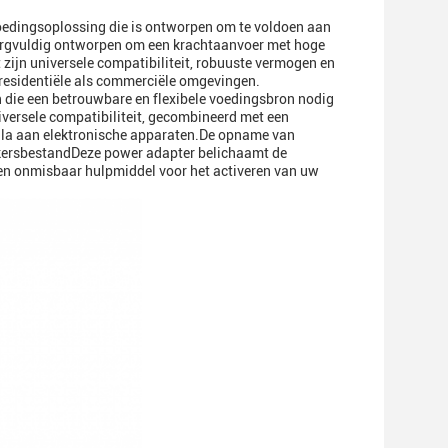
oedingsoplossing die is ontworpen om te voldoen aan
zorgvuldig ontworpen om een krachtaanvoer met hoge
et zijn universele compatibiliteit, robuuste vermogen en
l residentiële als commerciële omgevingen.
n die een betrouwbare en flexibele voedingsbron nodig
niversele compatibiliteit, gecombineerd met een
cala aan elektronische apparaten.De opname van
kersbestandDeze power adapter belichaamt de
 een onmisbaar hulpmiddel voor het activeren van uw