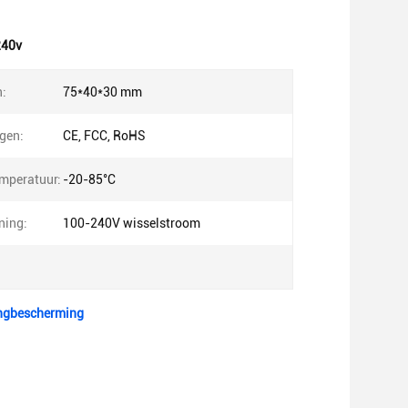
240v
:
75*40*30 mm
ngen:
CE, FCC, RoHS
mperatuur:
-20-85°C
ning:
100-240V wisselstroom
ingbescherming