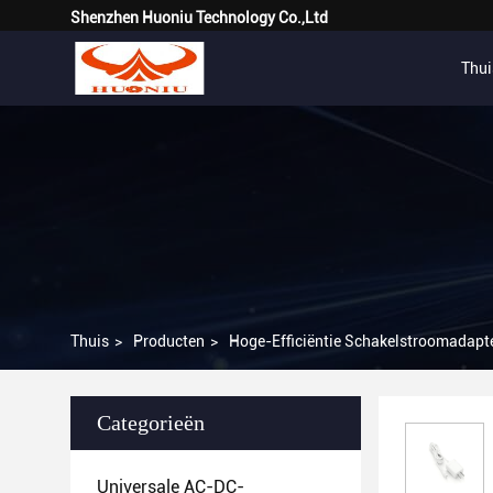
Shenzhen Huoniu Technology Co.,Ltd
Thui
Thuis
>
Producten
>
Hoge-Efficiëntie Schakelstroomadapt
Categorieën
Universale AC-DC-