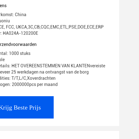
tingbescherming
ens
rkomst: China
uoniu
g: CE, FCC, UKCA,3C,CB,CQC,EMC,ETL,PSE,DOE,ECE,ERP
: HA024A-120200E
verzendvoorwaarden
ntal: 1000 stuks
ble
Details: HET OVEREENSTEMMEN VAN KLANTENvereiste
geveer 25 werkdagen na ontvangst van de borg
ities: T/T,L/C,Xoverdrachten
mogen: 2000000pcs per maand
Krijg Beste Prijs