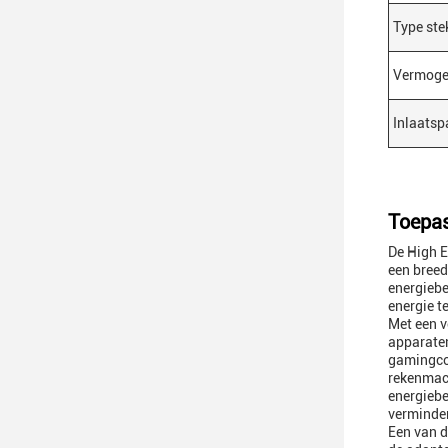
Type ste
Vermoge
Inlaatsp
Toepas
De High E
een breed
energiebe
energie t
Met een v
apparaten
gamingcon
rekenmach
energiebe
verminde
Een van d