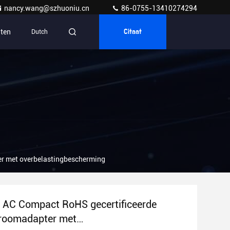
nancy.wang@szhuoniu.cn
86-0755-13410274294
ten
Dutch
Citaat
r met overbelastingbescherming
 AC Compact RoHS gecertificeerde
troomadapter met