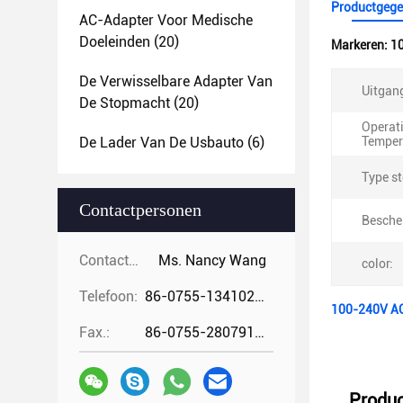
Productgege
AC-Adapter Voor Medische
Doeleinden
(20)
Markeren:
10
De Verwisselbare Adapter Van
Uitgan
De Stopmacht
(20)
Operat
De Lader Van De Usbauto
(6)
Temper
Type st
Contactpersonen
Besche
Contactpersonen:
Ms. Nancy Wang
color:
Telefoon:
86-0755-13410274294
100-240V AC
Fax.:
86-0755-28079166
Produc