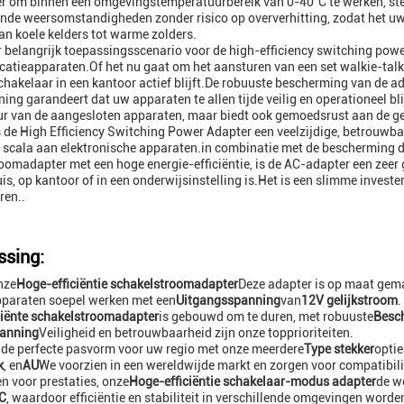
r om binnen een omgevingstemperatuurbereik van 0-40°C te werken, stel
ende weersomstandigheden zonder risico op oververhitting, zodat het uw
an koele kelders tot warme zolders.
 belangrijk toepassingsscenario voor de high-efficiency switching powe
tieapparaten.Of het nu gaat om het aansturen van een set walkie-talki
hakelaar in een kantoor actief blijft.De robuuste bescherming van de ad
ing garandeert dat uw apparaten te allen tijde veilig en operationeel bl
r van de aangesloten apparaten, maar biedt ook gemoedsrust aan de ge
is de High Efficiency Switching Power Adapter een veelzijdige, betrouwba
 scala aan elektronische apparaten.in combinatie met de bescherming d
oomadapter met een hoge energie-efficiëntie, is de AC-adapter een zeer g
uis, op kantoor of in een onderwijsinstelling is.Het is een slimme invester
ren..
sing:
nze
Hoge-efficiëntie schakelstroomadapter
Deze adapter is op maat gema
pparaten soepel werken met een
Uitgangsspanning
van
12V gelijkstroom
.
ciënte schakelstroomadapter
is gebouwd om te duren, met robuuste
Besc
anning
Veiligheid en betrouwbaarheid zijn onze topprioriteiten.
 de perfecte pasvorm voor uw regio met onze meerdere
Type stekker
optie
k
, en
AU
We voorzien in een wereldwijde markt en zorgen voor compatibilit
 voor prestaties, onze
Hoge-efficiëntie schakelaar-modus adapter
de w
C
, waardoor efficiëntie en stabiliteit in verschillende omgevingen wor