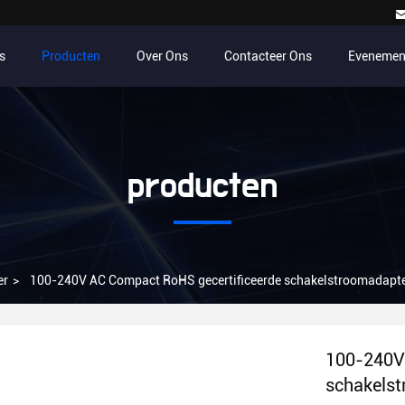
s
Producten
Over Ons
Contacteer Ons
Evenemen
producten
er
>
100-240V AC Compact RoHS gecertificeerde schakelstroomadapte
100-240V
schakels