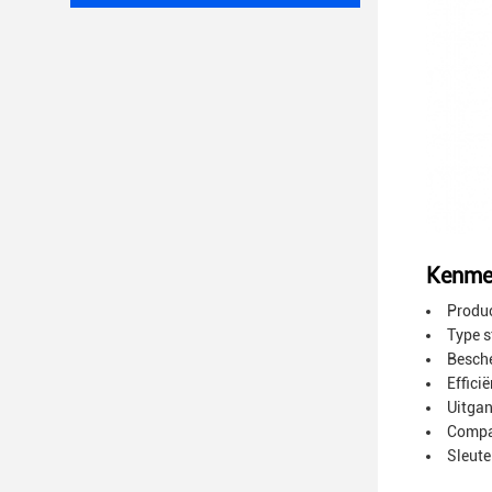
Kenme
Produc
Type s
Besche
Effici
Uitga
Compat
Sleute