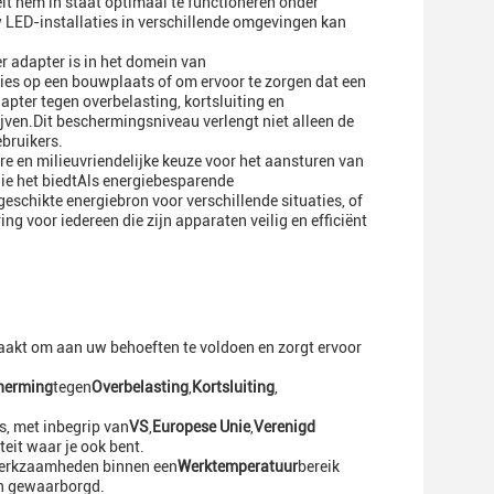
t hem in staat optimaal te functioneren onder
 LED-installaties in verschillende omgevingen kan
r adapter is in het domein van
es op een bouwplaats of om ervoor te zorgen dat een
apter tegen overbelasting, kortsluiting en
ijven.Dit beschermingsniveau verlengt niet alleen de
bruikers.
re en milieuvriendelijke keuze voor het aansturen van
ie het biedtAls energiebesparende
eschikte energiebron voor verschillende situaties, of
ing voor iedereen die zijn apparaten veilig en efficiënt
akt om aan uw behoeften te voldoen en zorgt ervoor
herming
tegen
Overbelasting
,
Kortsluiting
,
s, met inbegrip van
VS
,
Europese Unie
,
Verenigd
eit waar je ook bent.
erkzaamheden binnen een
Werktemperatuur
bereik
den gewaarborgd.