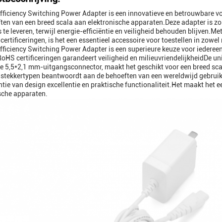
fficiency Switching Power Adapter is een innovatieve en betrouwbare v
ten van een breed scala aan elektronische apparaten.Deze adapter is 
s te leveren, terwijl energie-efficiëntie en veiligheid behouden blijven.M
certificeringen, is het een essentieel accessoire voor toestellen in zowe
fficiency Switching Power Adapter is een superieure keuze voor iederee
RoHS certificeringen garandeert veiligheid en milieuvriendelijkheidDe u
ge 5,5*2,1 mm-uitgangsconnector, maakt het geschikt voor een breed s
 stekkertypen beantwoordt aan de behoeften van een wereldwijd gebrui
tie van design excellentie en praktische functionaliteit.Het maakt het
sche apparaten.