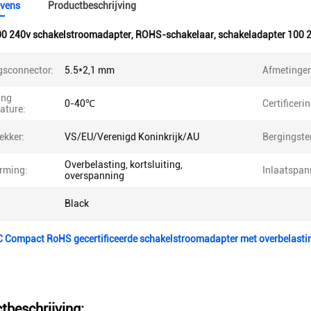
vens
Productbeschrijving
0 240v schakelstroomadapter
,
ROHS-schakelaar
,
schakeladapter 100 
gsconnector:
5.5*2,1 mm
Afmetingen
ing
0-40℃
Certificeri
ature:
ekker:
VS/EU/Verenigd Koninkrijk/AU
Bergingste
Overbelasting, kortsluiting,
rming:
Inlaatspan
overspanning
Black
 Compact RoHS gecertificeerde schakelstroomadapter met overbelast
tbeschrijving: