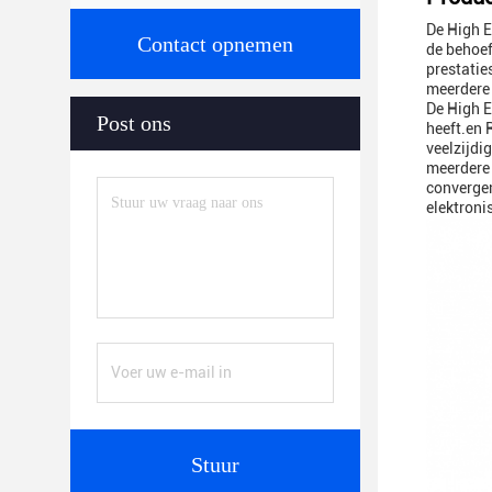
De High E
Contact opnemen
de behoef
prestatie
meerdere 
De High E
Post ons
heeft.en 
veelzijdi
meerdere
convergen
elektroni
Stuur