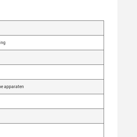
ing
he apparaten