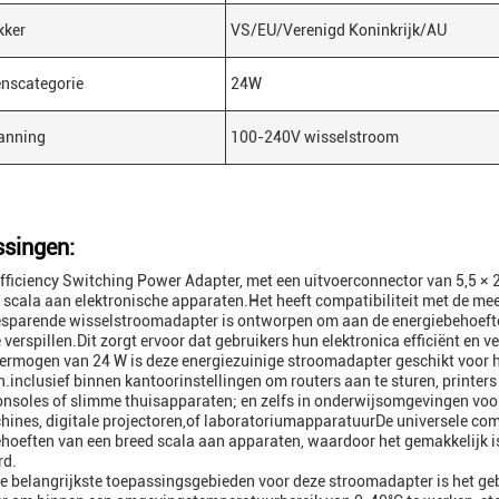
kker
VS/EU/Verenigd Koninkrijk/AU
nscategorie
24W
anning
100-240V wisselstroom
singen:
fficiency Switching Power Adapter, met een uitvoerconnector van 5,5 × 2,
 scala aan elektronische apparaten.Het heeft compatibiliteit met de me
sparende wisselstroomadapter is ontworpen om aan de energiebehoefte
e verspillen.Dit zorgt ervoor dat gebruikers hun elektronica efficiënt en
ermogen van 24 W is deze energiezuinige stroomadapter geschikt voor he
.inclusief binnen kantoorinstellingen om routers aan te sturen, printers 
soles of slimme thuisapparaten; en zelfs in onderwijsomgevingen voo
ines, digitale projectoren,of laboratoriumapparatuurDe universele comp
hoeften van een breed scala aan apparaten, waardoor het gemakkelijk 
rd.
e belangrijkste toepassingsgebieden voor deze stroomadapter is het g