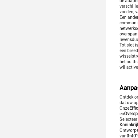
de adapte
verschill
voeden, v
Een ander
communica
netwerksc
overspann
levensduu
Tot slot 
een breed
wisselstr
het nu th
wil active
Aanpas
Ontdek o
dat uw a
Onze
Effi
en
Oversp
Selecteer
Koninkrij
Ontworpen
van
0-40°