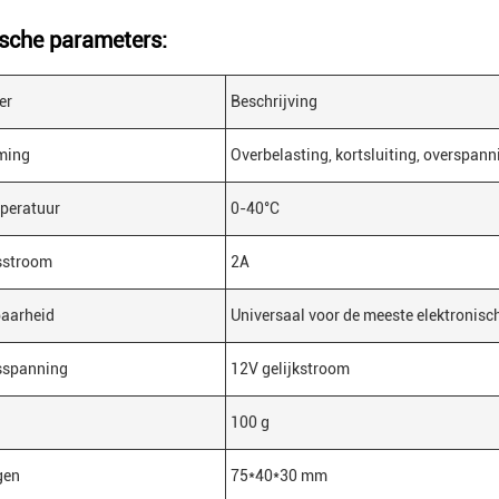
sche parameters:
er
Beschrijving
ming
Overbelasting, kortsluiting, overspann
peratuur
0-40°C
sstroom
2A
baarheid
Universaal voor de meeste elektronisc
sspanning
12V gelijkstroom
100 g
gen
75*40*30 mm