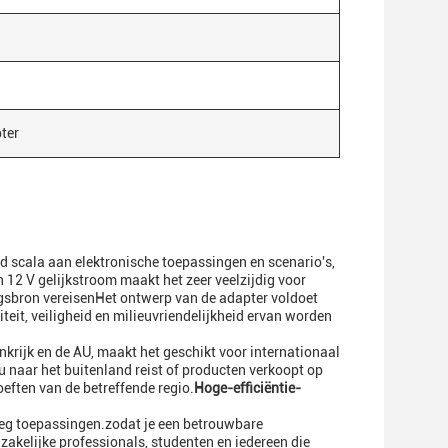
ter
ed scala aan elektronische toepassingen en scenario's,
12 V gelijkstroom maakt het zeer veelzijdig voor
gsbron vereisenHet ontwerp van de adapter voldoet
eit, veiligheid en milieuvriendelijkheid ervan worden
nkrijk en de AU, maakt het geschikt voor internationaal
 naar het buitenland reist of producten verkoopt op
eften van de betreffende regio.
Hoge-efficiëntie-
weg toepassingen.zodat je een betrouwbare
zakelijke professionals, studenten en iedereen die