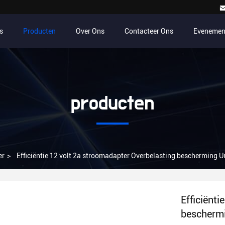
s
Producten
Over Ons
Contacteer Ons
Evenemen
producten
er
>
Efficiëntie 12 volt 2a stroomadapter Overbelasting bescherming Un
Efficiënt
beschermi