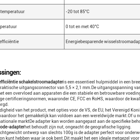
stemperatuur
-20 tot 85°C
peratuur
0 tot en met 40°C
fficiëntie
Energiebesparende wisselstroomadap
singen:
fficiëntie schakelstroomadapter
is een essentieel hulpmiddel in een bre
raktische uitgangsconnector van 5,5 × 2,1 mm.De uitgangsspanning van 
et een overvloed aan apparaten die een stabiele en betrouwbare voedin
ge certificeringsnormen, waaronder CE, FCC en RoHS, waardoor de kwalit
rgd.
jdigheid van het product, met opties voor de VS, de EU, het Verenigd Koni
waardoor het gemakkelijk kan voldoen aan een wereldwijde markt.Of u nu
nationale marktDe adapter kan worden aangepast aan de specifieke beho
ode-adapter
het behoudt zijn nut, ongeacht de geografische ligging.
ichtgewicht ontwerp van slechts 100g is de adapter perfect voor onder
on kunt hebben waar je ook bent.Dit maakt het een ideale metgezel voor 