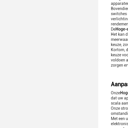
apparaten
Bovendien
switches 
verlichti
rendement
De
Hoge-e
Het kan d
meerwaard
keuze, zo
Kortom, d
keuze voo
voldoen a
zorgen er
Aanpas
Onze
Hoge
dat uw ap
scala aan
Onze stro
omstandig
Met een u
elektroni