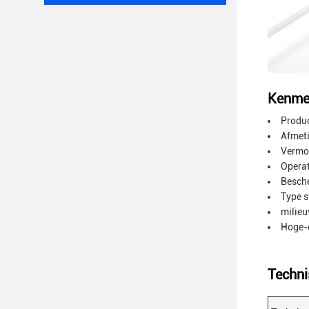
Kenme
Produc
Afmet
Vermo
Operat
Besche
Type 
milieu
Hoge-e
Techni