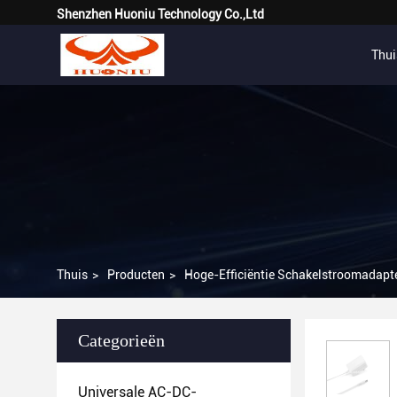
Shenzhen Huoniu Technology Co.,Ltd
Thui
Thuis
>
Producten
>
Hoge-Efficiëntie Schakelstroomadapt
Categorieën
Universale AC-DC-