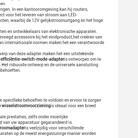
zen.
ingen. In een kantooromgeving kan hij routers,
ect voor het leveren van stroom aan LED-
ecten, waarbij de 12V gelijkstroomuitgang en het hoge
anten en ontwikkelaars van elektronische apparaten.
evoegd accessoire bij het eindproduct,het creëren van
van internationale normen maken het een verantwoorde
twerp van deze adapter maken het een uitstekende
efficiëntie-switch-mode-adapter
is ontworpen om te
s.Het robuuste ontwerp en de universele aansluiting
ebehoeften.
 specifieke behoeften te voldoen en ervoor te zorgen
e wisselstroomvoorziening
is ideaal voor een breed
le prestaties, zelfs onder moeilijke
id van uw apparatuur gegarandeerd is.
stroomadapter
is veelzijdig voor verschillende
paraten op de meest energiezuinige manier worden