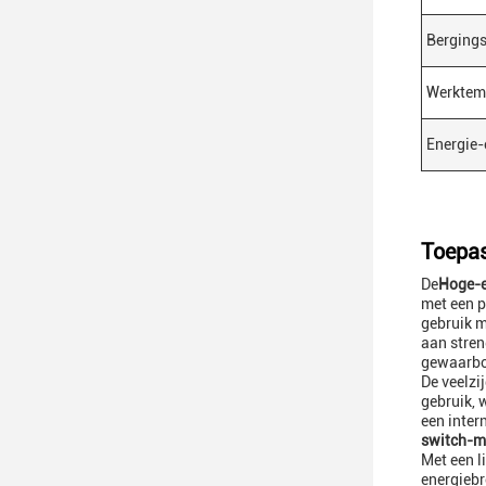
Berging
Werktem
Energie-e
Toepas
De
Hoge-e
met een p
gebruik m
aan stren
gewaarbo
De veelzi
gebruik, 
een inter
switch-m
Met een l
energiebr