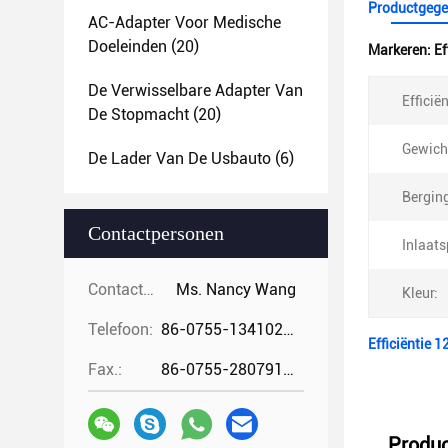
Productgege
AC-Adapter Voor Medische
Doeleinden
(20)
Markeren:
Ef
De Verwisselbare Adapter Van
Efficiën
De Stopmacht
(20)
Gewich
De Lader Van De Usbauto
(6)
Bergin
Contactpersonen
Inlaat
Contactpersonen:
Ms. Nancy Wang
Kleur:
Telefoon:
86-0755-13410274294
Efficiëntie 
Fax.:
86-0755-28079166
Produc