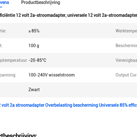
vens
Productbeschrijving
ficiëntie 12 volt 2a-stroomadapter
,
universele 12 volt 2a-stroomadapte
tie:
≥ 85%
Werktemper
t:
100 g
Beschermi
gstemperatuur:
-20-85°C
Verenigbaa
spanning:
100-240V wisselstroom
Output Cur
Zwart
12 volt 2a stroomadapter Overbelasting bescherming Universele 85% effic
tbeschrijving: