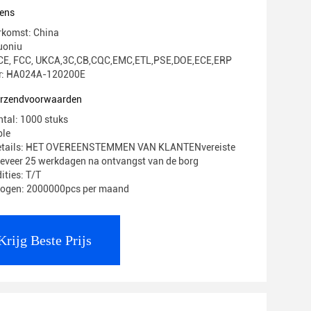
ens
rkomst: China
uoniu
g: CE, FCC, UKCA,3C,CB,CQC,EMC,ETL,PSE,DOE,ECE,ERP
: HA024A-120200E
verzendvoorwaarden
ntal: 1000 stuks
ble
Details: HET OVEREENSTEMMEN VAN KLANTENvereiste
geveer 25 werkdagen na ontvangst van de borg
ities: T/T
mogen: 2000000pcs per maand
Krijg Beste Prijs