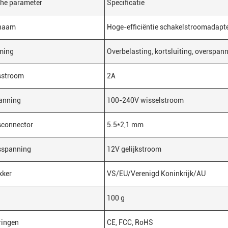
che parameter
Specificatie
naam
Hoge-efficiëntie schakelstroomadapt
ming
Overbelasting, kortsluiting, overspan
sstroom
2A
anning
100-240V wisselstroom
sconnector
5.5*2,1 mm
sspanning
12V gelijkstroom
kker
VS/EU/Verenigd Koninkrijk/AU
100 g
eringen
CE, FCC, RoHS