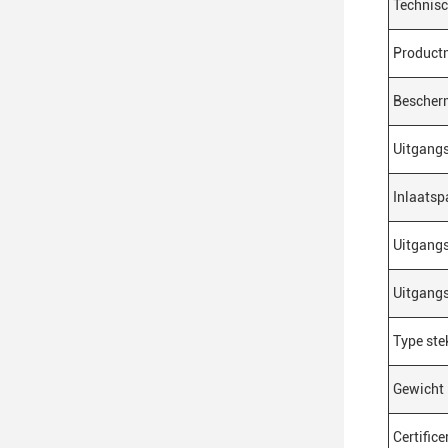
Technis
Product
Bescher
Uitgang
Inlaatsp
Uitgang
Uitgang
Type ste
Gewicht
Certific