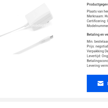
Productgegev
Plaats van he
Merknaam: H
Certificerin
Modelnummer
Betaling en 
Min. bestelaa
Prijs: negotia
Verpakking 
Levertijd: On
Betalingscond
Levering ver