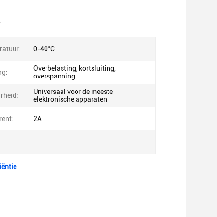
r
atuur:
0-40°C
Overbelasting, kortsluiting,
ng:
overspanning
Universaal voor de meeste
rheid:
elektronische apparaten
rent:
2A
iëntie