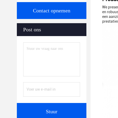
We presen
Contact opnemen
en robuus
een aanz
prestatie
Post ons
Stuur