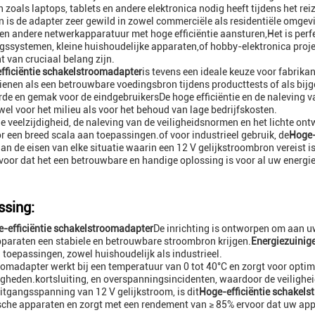
 zoals laptops, tablets en andere elektronica nodig heeft tijdens het rei
 is de adapter zeer gewild in zowel commerciële als residentiële omgev
en andere netwerkapparatuur met hoge efficiëntie aansturen,Het is perf
ngssystemen, kleine huishoudelijke apparaten,of hobby-elektronica proj
 van cruciaal belang zijn.
fficiëntie schakelstroomadapter
is tevens een ideale keuze voor fabrik
ienen als een betrouwbare voedingsbron tijdens producttests of als bijg
e en gemak voor de eindgebruikersDe hoge efficiëntie en de naleving 
wel voor het milieu als voor het behoud van lage bedrijfskosten.
e veelzijdigheid, de naleving van de veiligheidsnormen en het lichte on
r een breed scala aan toepassingen.of voor industrieel gebruik, de
Hoge-
an de eisen van elke situatie waarin een 12 V gelijkstroombron vereist i
voor dat het een betrouwbare en handige oplossing is voor al uw energi
sing:
-efficiëntie schakelstroomadapter
De inrichting is ontworpen om aan uw
paraten een stabiele en betrouwbare stroombron krijgen.
Energiezuinig
 toepassingen, zowel huishoudelijk als industrieel.
omadapter werkt bij een temperatuur van 0 tot 40°C en zorgt voor optima
heden.kortsluiting, en overspanningsincidenten, waardoor de veilighe
itgangsspanning van 12 V gelijkstroom, is dit
Hoge-efficiëntie schakel
sche apparaten en zorgt met een rendement van ≥ 85% ervoor dat uw ap