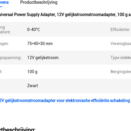
vens
Productbeschrijving
iversal Power Supply Adapter
,
12V gelijkstroomstroomadapter
,
100 g 
ing
0-40℃
Efficiëntie:
ature:
ngen:
75*40*30 mm
Verenigbaa
gsspanning:
12V gelijkstroom
Type stekke
t:
100 g
Bergingste
Zwart
2V gelijkstroomstroomadapter voor elektronische efficiëntie schakeling
tbeschrijving: