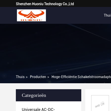
Shenzhen Huoniu Technology Co.,Ltd
Thui
Thuis
>
Producten
>
Hoge-Efficiëntie Schakelstroomadapt
Categorieën
Universale AC-DC-