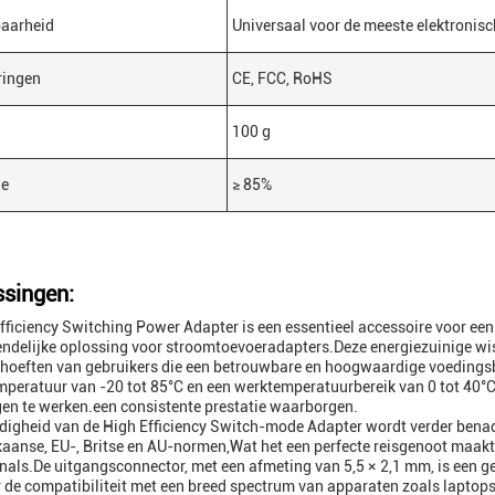
baarheid
Universaal voor de meeste elektronis
eringen
CE, FCC, RoHS
100 g
ie
≥ 85%
singen:
fficiency Switching Power Adapter is een essentieel accessoire voor een
endelijke oplossing voor stroomtoevoeradapters.Deze energiezuinige w
ehoeften van gebruikers die een betrouwbare en hoogwaardige voeding
peratuur van -20 tot 85°C en een werktemperatuurbereik van 0 tot 40°C
n te werken.een consistente prestatie waarborgen.
jdigheid van de High Efficiency Switch-mode Adapter wordt verder benad
aanse, EU-, Britse en AU-normen,Wat het een perfecte reisgenoot maakt v
nals.De uitgangsconnector, met een afmeting van 5,5 × 2,1 mm, is een ge
de compatibiliteit met een breed spectrum van apparaten zoals laptops