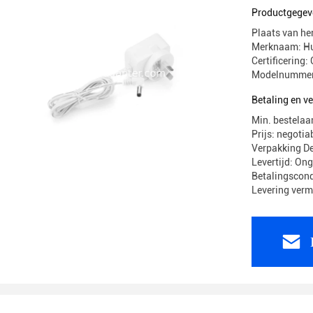
100g
Productgegev
Plaats van he
Merknaam: H
Certificerin
Modelnummer
Betaling en 
Min. bestelaa
Prijs: negotia
Verpakking 
Levertijd: On
Betalingscond
Levering ver