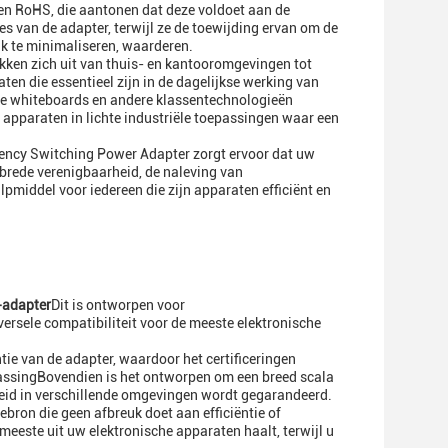
CC en RoHS, die aantonen dat deze voldoet aan de
 van de adapter, terwijl ze de toewijding ervan om de
ik te minimaliseren, waarderen.
kken zich uit van thuis- en kantooromgevingen tot
ten die essentieel zijn in de dagelijkse werking van
he whiteboards en andere klassentechnologieën
apparaten in lichte industriële toepassingen waar een
iciency Switching Power Adapter zorgt ervoor dat uw
brede verenigbaarheid, de naleving van
pmiddel voor iedereen die zijn apparaten efficiënt en
-adapter
Dit is ontworpen voor
ersele compatibiliteit voor de meeste elektronische
ntie van de adapter, waardoor het certificeringen
passingBovendien is het ontworpen om een breed scala
eid in verschillende omgevingen wordt gegarandeerd.
ebron die geen afbreuk doet aan efficiëntie of
este uit uw elektronische apparaten haalt, terwijl u