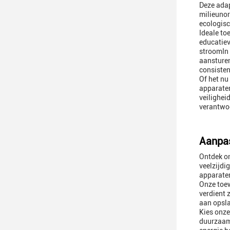
Deze adap
milieunor
ecologisc
Ideale to
educatiev
stroomIn 
aansturen
consisten
Of het nu
apparaten
veilighei
verantwoo
Aanpas
Ontdek o
veelzijdi
apparaten
Onze toew
verdient 
aan opsla
Kies onze
duurzaamh