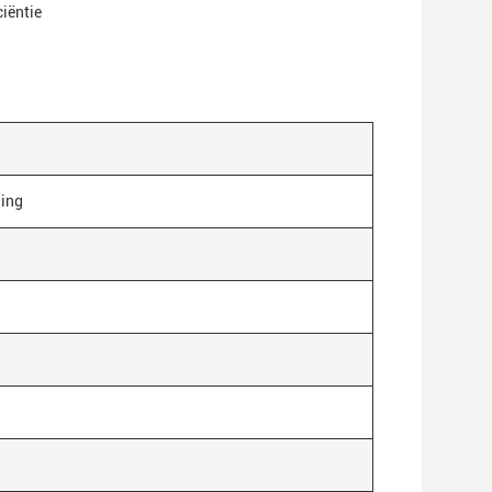
iëntie
ning