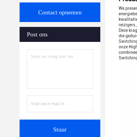
We presen
Contact opnemen
energiebe
kwalitati
reizigers
Deze krag
Post ons
die gedur
Switching
onze High
combineer
Switching
Stuur