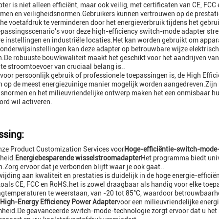
ter is niet alleen efficiënt, maar ook veilig, met certificaten van CE, F
men en veiligheidsnormen.Gebruikers kunnen vertrouwen op de prestaties
he voetafdruk te verminderen door het energieverbruik tijdens het gebru
epassingsscenario's voor deze high-efficiency switch-mode adapter stre
e instellingen en industriële locaties.Het kan worden gebruikt om appara
onderwijsinstellingen kan deze adapter op betrouwbare wijze elektrisc
.De robuuste bouwkwaliteit maakt het geschikt voor het aandrijven van 
te stroomtoevoer van cruciaal belang is..
 voor persoonlijk gebruik of professionele toepassingen is, de High Eff
 op de meest energiezuinige manier mogelijk worden aangedreven.Zijn 
dsnormen en het milieuvriendelijke ontwerp maken het een onmisbaar hul
rd wil activeren.
sing:
nze Product Customization Services voor
Hoge-efficiëntie-switch-mode
gheid.
Energiebesparende wisselstroomadapter
Het programma biedt univ
.Zorg ervoor dat je verbonden blijft waar je ook gaat..
ijding aan kwaliteit en prestaties is duidelijk in de hoge energie-efficië
zoals CE, FCC en RoHS.het is zowel draagbaar als handig voor elke toe
gtemperaturen te weerstaan, van -20 tot 85°C, waardoor betrouwbaarh
High-Energy Efficiency Power Adapter
voor een milieuvriendelijke energi
eid.De geavanceerde switch-mode-technologie zorgt ervoor dat u het me