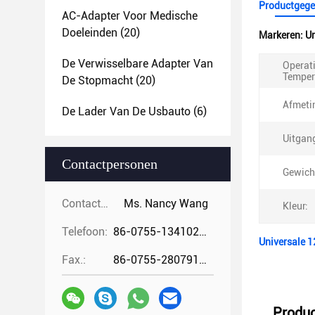
Productgege
AC-Adapter Voor Medische
Doeleinden
(20)
Markeren:
Un
De Verwisselbare Adapter Van
Operat
Temper
De Stopmacht
(20)
Afmeti
De Lader Van De Usbauto
(6)
Uitgan
Contactpersonen
Gewich
Contactpersonen:
Ms. Nancy Wang
Kleur:
Telefoon:
86-0755-13410274294
Universale 1
Fax.:
86-0755-28079166
Produc