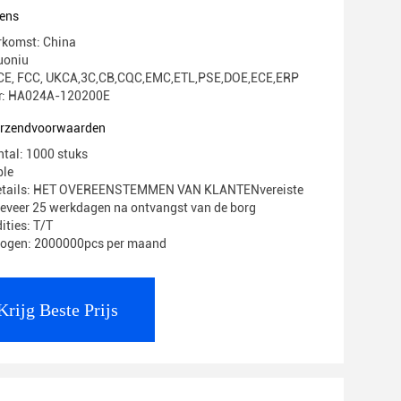
ens
rkomst: China
uoniu
g: CE, FCC, UKCA,3C,CB,CQC,EMC,ETL,PSE,DOE,ECE,ERP
: HA024A-120200E
verzendvoorwaarden
ntal: 1000 stuks
ble
Details: HET OVEREENSTEMMEN VAN KLANTENvereiste
geveer 25 werkdagen na ontvangst van de borg
ities: T/T
mogen: 2000000pcs per maand
Krijg Beste Prijs