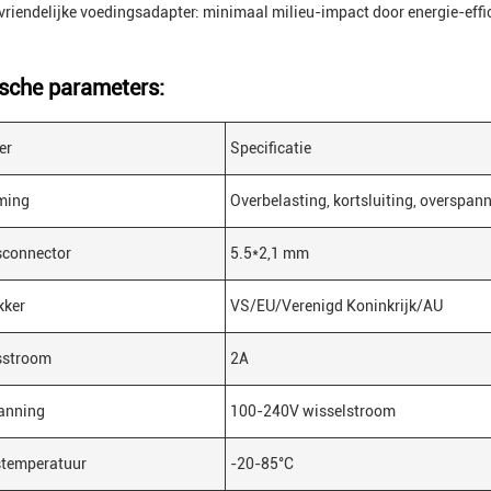
vriendelijke voedingsadapter: minimaal milieu-impact door energie-effic
sche parameters:
er
Specificatie
ming
Overbelasting, kortsluiting, overspan
sconnector
5.5*2,1 mm
kker
VS/EU/Verenigd Koninkrijk/AU
sstroom
2A
anning
100-240V wisselstroom
stemperatuur
-20-85°C