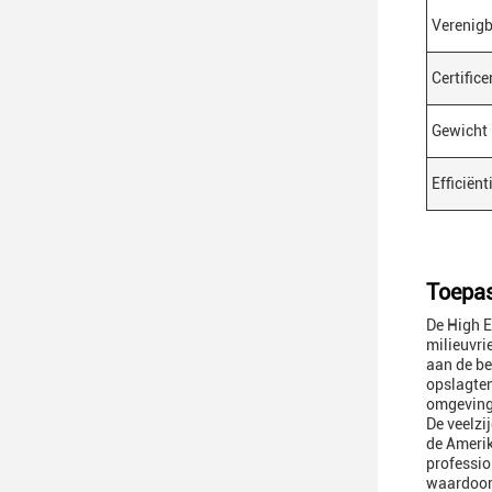
Verenig
Certific
Gewicht
Efficiënt
Toepas
De High E
milieuvri
aan de b
opslagtem
omgevinge
De veelzi
de Amerik
professio
waardoor 