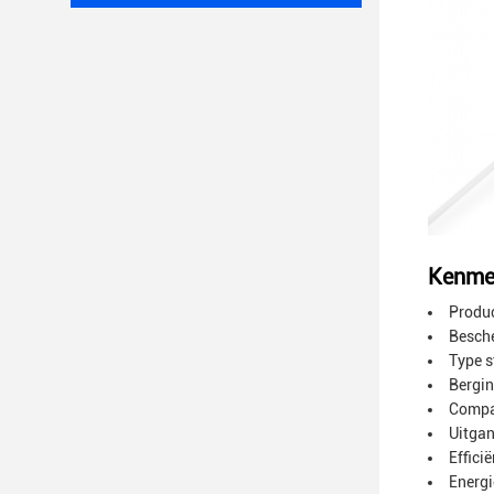
Kenme
Produc
Besche
Type 
Bergin
Compat
Uitgan
Effici
Energi