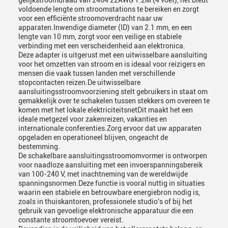
gelijkstroomdraad van 2464 22AWG 1.2M (4 voet), het biedt
voldoende lengte om stroomstations te bereiken en zorgt
voor een efficiënte stroomoverdracht naar uw
apparaten.Inwendige diameter (ID) van 2.1 mm, en een
lengte van 10 mm, zorgt voor een veilige en stabiele
verbinding met een verscheidenheid aan elektronica.
Deze adapter is uitgerust met een uitwisselbare aansluiting
voor het omzetten van stroom en is ideaal voor reizigers en
mensen die vaak tussen landen met verschillende
stopcontacten reizen.De uitwisselbare
aansluitingsstroomvoorziening stelt gebruikers in staat om
gemakkelijk over te schakelen tussen stekkers om overeen te
komen met het lokale elektriciteitsnetDit maakt het een
ideale metgezel voor zakenreizen, vakanties en
internationale conferenties.Zorg ervoor dat uw apparaten
opgeladen en operationeel blijven, ongeacht de
bestemming.
De schakelbare aansluitingsstroomomvormer is ontworpen
voor naadloze aansluiting met een invoerspanningsbereik
van 100-240 V, met inachtneming van de wereldwijde
spanningsnormen.Deze functie is vooral nuttig in situaties
waarin een stabiele en betrouwbare energiebron nodig is,
zoals in thuiskantoren, professionele studio's of bij het
gebruik van gevoelige elektronische apparatuur die een
constante stroomtoevoer vereist.