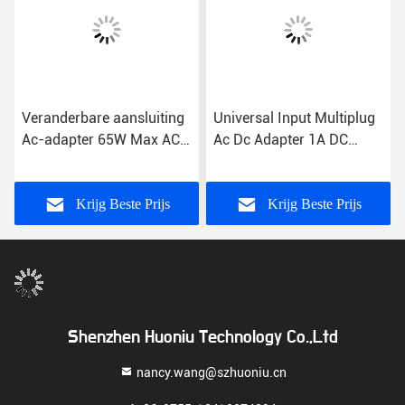
Veranderbare aansluiting
Universal Input Multiplug
r
Ac-adapter 65W Max AC
Ac Dc Adapter 1A DC
Input 100-240V 12V
verbinding 100-240V
Output Spanning
2.1*5.5 Jack 15W Max
Krijg Beste Prijs
Krijg Beste Prijs
Shenzhen Huoniu Technology Co.,Ltd
nancy.wang@szhuoniu.cn