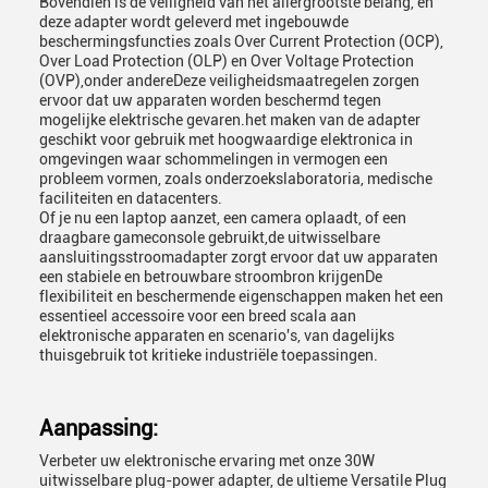
Bovendien is de veiligheid van het allergrootste belang, en
deze adapter wordt geleverd met ingebouwde
beschermingsfuncties zoals Over Current Protection (OCP),
Over Load Protection (OLP) en Over Voltage Protection
(OVP),onder andereDeze veiligheidsmaatregelen zorgen
ervoor dat uw apparaten worden beschermd tegen
mogelijke elektrische gevaren.het maken van de adapter
geschikt voor gebruik met hoogwaardige elektronica in
omgevingen waar schommelingen in vermogen een
probleem vormen, zoals onderzoekslaboratoria, medische
faciliteiten en datacenters.
Of je nu een laptop aanzet, een camera oplaadt, of een
draagbare gameconsole gebruikt,de uitwisselbare
aansluitingsstroomadapter zorgt ervoor dat uw apparaten
een stabiele en betrouwbare stroombron krijgenDe
flexibiliteit en beschermende eigenschappen maken het een
essentieel accessoire voor een breed scala aan
elektronische apparaten en scenario's, van dagelijks
thuisgebruik tot kritieke industriële toepassingen.
Aanpassing:
Verbeter uw elektronische ervaring met onze 30W
uitwisselbare plug-power adapter, de ultieme Versatile Plug