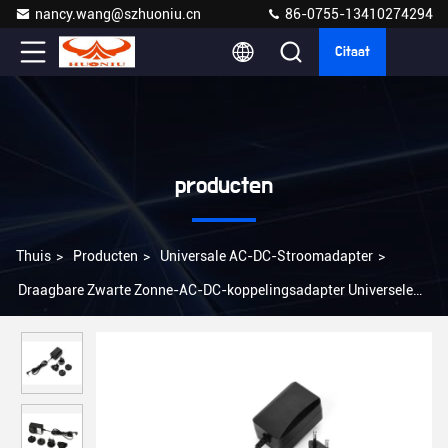
nancy.wang@szhuoniu.cn
86-0755-13410274294
Citaat
producten
Thuis
>
Producten
>
Universale AC-DC-Stroomadapter
>
Draagbare Zwarte Zonne-AC-DC-koppelingsadapter Universele
FC/SC/ST-aansluiting Lichtgewicht 0,2 pond