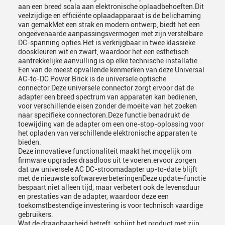
aan een breed scala aan elektronische oplaadbehoeften.Dit
veelzijdige en efficiënte oplaadapparaat is de belichaming
van gemakMet een strak en modern ontwerp, biedt het een
ongeëvenaarde aanpassingsvermogen met zijn verstelbare
DC-spanning opties.Het is verkrijgbaar in twee klassieke
dooskleuren wit en zwart, waardoor het een esthetisch
aantrekkelijke aanvulling is op elke technische installatie..
Een van de meest opvallende kenmerken van deze Universal
AC-to-DC Power Brick is de universele optische
connector.Deze universele connector zorgt ervoor dat de
adapter een breed spectrum van apparaten kan bedienen,
voor verschillende eisen zonder de moeite van het zoeken
naar specifieke connectoren.Deze functie benadrukt de
toewijding van de adapter om een one-stop-oplossing voor
het opladen van verschillende elektronische apparaten te
bieden.
Deze innovatieve functionaliteit maakt het mogelijk om
firmware upgrades draadloos uit te voeren.ervoor zorgen
dat uw universele AC DC-stroomadapter up-to-date blijft
met de nieuwste softwareverbeteringenDeze update-functie
bespaart niet alleen tijd, maar verbetert ook de levensduur
en prestaties van de adapter, waardoor deze een
toekomstbestendige investering is voor technisch vaardige
gebruikers.
Wat de draagbaarheid betreft, schijnt het product met zijn