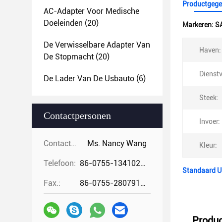
Productgege
AC-Adapter Voor Medische
Doeleinden
(20)
Markeren:
SA
De Verwisselbare Adapter Van
Haven:
De Stopmacht
(20)
Dienstv
De Lader Van De Usbauto
(6)
Steek:
Contactpersonen
Invoer:
Contactpersonen:
Ms. Nancy Wang
Kleur:
Telefoon:
86-0755-13410274294
Standaard U
Fax.:
86-0755-28079166
Produc