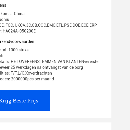
ens
rkomst: China
uoniu
g: CE, FCC, UKCA,3C,CB,CQC,EMC,ETL,PSE,DOE,ECE,ERP
: HA024A-050200E
verzendvoorwaarden
ntal: 1000 stuks
ble
Details: HET OVEREENSTEMMEN VAN KLANTENvereiste
geveer 25 werkdagen na ontvangst van de borg
ities: T/T,L/C,Xoverdrachten
mogen: 2000000pcs per maand
Krijg Beste Prijs