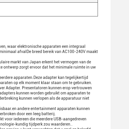
ven, waar elektronische apparaten een integraal
 en minimaal afvalDe breed bereik van AC100-240V maakt
ulaire markt van Japan erkent het vermogen van de
e ontwerp zorgt ervoor dat het minimale ruimte in uw
eerdere apparaten.Deze adapter kan tegelijkertijd
paraten op elk moment klaar staan om te gebruiken.
ower Adapter. Presentatoren kunnen erop vertrouwen
 adapters kunnen worden gebruikt om apparaten te
derbreking kunnen verlopen als de apparatuur niet
misbaar.en andere entertainment apparaten kunnen
erbroken door een leeg batterij.
aakt voor iedereen die meerdere USB-aangedreven
hnologie-kundig tijdperk zou waarderen..