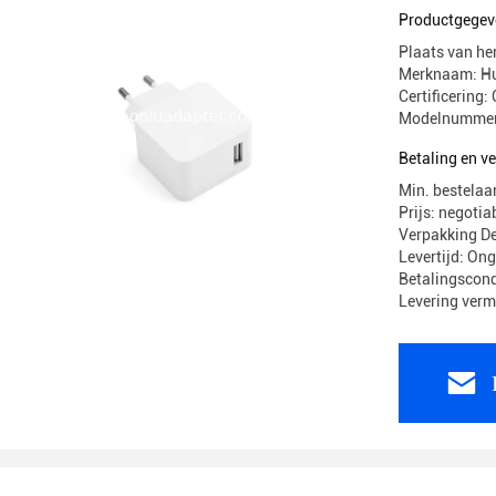
Productgegev
Plaats van he
Merknaam: H
Certificerin
Modelnummer
Betaling en 
Min. bestelaa
Prijs: negotia
Verpakking 
Levertijd: On
Betalingscond
Levering ver