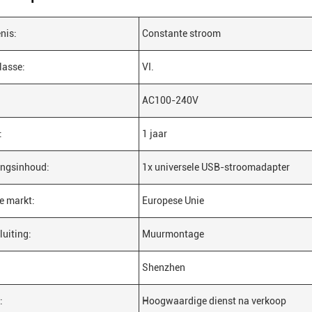
nis:
Constante stroom
lasse:
VI.
AC100-240V
:
1 jaar
ingsinhoud:
1x universele USB-stroomadapter
e markt:
Europese Unie
uiting:
Muurmontage
Shenzhen
:
Hoogwaardige dienst na verkoop