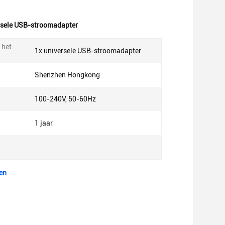
rsele USB-stroomadapter
 het
1x universele USB-stroomadapter
Shenzhen Hongkong
100-240V, 50-60Hz
1 jaar
en