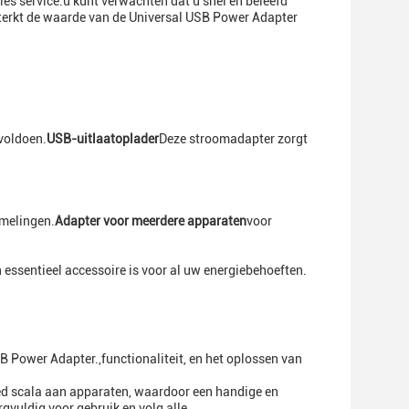
s service.u kunt verwachten dat u snel en beleefd
sterkt de waarde van de Universal USB Power Adapter
voldoen.
USB-uitlaatoplader
Deze stroomadapter zorgt
melingen.
Adapter voor meerdere apparaten
voor
n essentieel accessoire is voor al uw energiebehoeften.
 Power Adapter.,functionaliteit, en het oplossen van
ed scala aan apparaten, waardoor een handige en
vuldig voor gebruik en volg alle