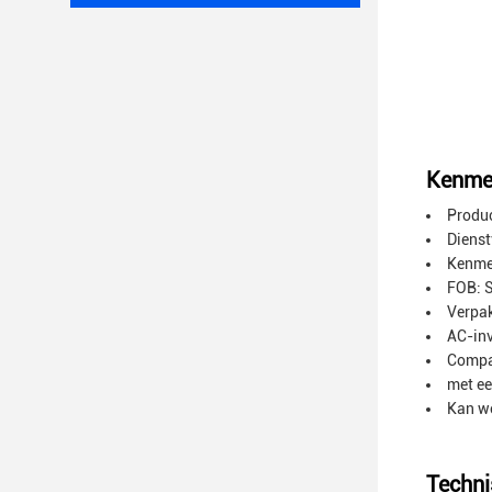
Kenme
Produ
Dienst
Kenmer
FOB: 
Verpak
AC-inv
Compa
met e
Kan we
Techni