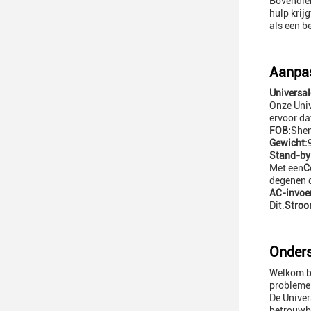
Bovendien
hulp krij
als een 
Aanpas
Universa
Onze Uni
ervoor da
FOB:
She
Gewicht:
Stand-by
Met een
C
degenen d
AC-invoer
Dit.
Stroo
Onders
Welkom bi
probleme
De Univer
betrouwba