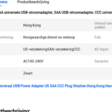
vens
Productbeschrijving
A universele USB-stroomadapter
,
SAA USB-stroomadapter
,
CCC unive
Inhoud van
Hong Kong
pakket:
erlening:
Hoogwaardige dienst na verkoop
Fob:
US-verzekeringSAA-verzekeringCCC
AC Input:
AC100-240V
Garantie:
Zwart
niversal USB Power Adapter US SAA CCC Plug Shezhen Hong Kong Hav
tbeschrijving: