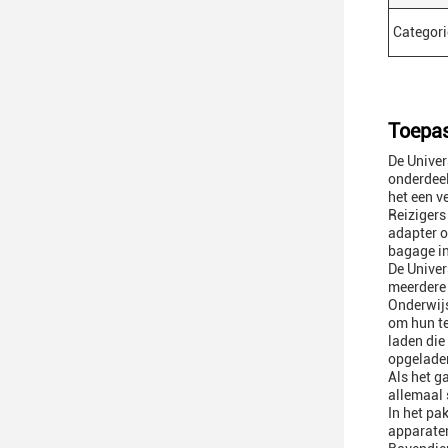
Categori
Toepas
De Univer
onderdeel
het een v
Reizigers
adapter o
bagage in
De Univer
meerdere 
Onderwijs
om hun te
laden die
opgeladen
Als het g
allemaal 
In het pa
apparaten