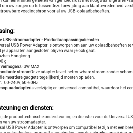
 kunnen klanten genieten van gemoedsrust met hoogwaardige after-sale
gt om uw zorgen op te lossenDeze toewijding aan klanttevredenheid ver
betrouwbare voedingsbron voor al uw USB-oplaadbehoeften.
sing:
le USB-stroomadapter - Productaanpassingsdiensten
versal USB Power Adapter is ontworpen om aan uw oplaadbehoeften te 
t je apparaten aangesloten blijven waar je ook gaat.
nzhen Hongkong
90 g
 vermogen:
0.3W MAX
onstante stroom
Onze adapter levert betrouwbare stroom zonder schom
ie meerdere gadgets tegelijkertijd moeten opladen.
:
100-240V, 50-60Hz
moplaadadapter
is veelzijdig en universeel compatibel, waardoor het ee
teuning en diensten:
j de producttechnische ondersteuning en diensten voor de Universal USB
n van uw stroomadapter.
sal USB Power Adapter is ontworpen om compatibel te zijn met een bre
re oplaadoplossing wordt aangeboden.Lees de gebruiksaanwijzing zorg