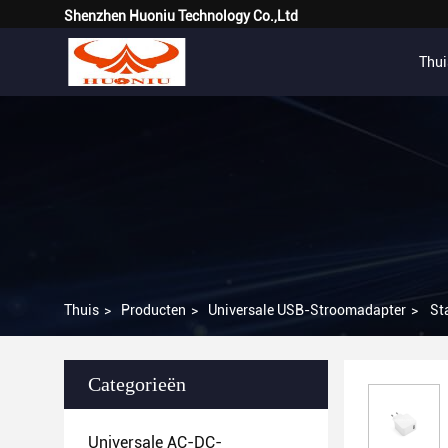
Shenzhen Huoniu Technology Co.,Ltd
Thui
Thuis
>
Producten
>
Universale USB-Stroomadapter
>
St
Categorieën
Universale AC-DC-