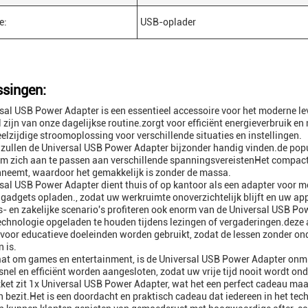
e:
USB-oplader
singen:
sal USB Power Adapter is een essentieel accessoire voor het moderne le
 zijn van onze dagelijkse routine.zorgt voor efficiënt energieverbruik
eelzijdige stroomoplossing voor verschillende situaties en instellingen.
 zullen de Universal USB Power Adapter bijzonder handig vinden.de pop
m zich aan te passen aan verschillende spanningsvereistenHet compact
neemt, waardoor het gemakkelijk is zonder de massa.
sal USB Power Adapter dient thuis of op kantoor als een adapter voor m
gadgets opladen., zodat uw werkruimte onoverzichtelijk blijft en uw ap
- en zakelijke scenario's profiteren ook enorm van de Universal USB P
chnologie opgeladen te houden tijdens lezingen of vergaderingen.deze
 voor educatieve doeleinden worden gebruikt, zodat de lessen zonder on
 is.
aat om games en entertainment, is de Universal USB Power Adapter on
snel en efficiënt worden aangesloten, zodat uw vrije tijd nooit wordt ond
kket zit 1x Universal USB Power Adapter, wat het een perfect cadeau m
 bezit.Het is een doordacht en praktisch cadeau dat iedereen in het tec