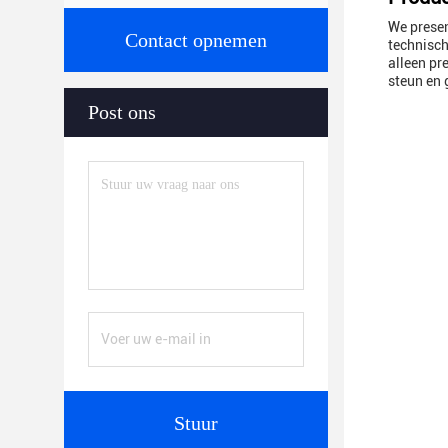
We presen
Contact opnemen
technisch
alleen pr
steun en 
Post ons
Stuur