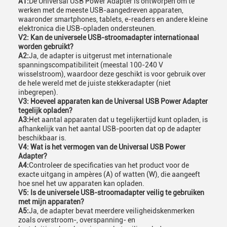
A1:
De Universal USB Power Adapter is ontworpen om te
werken met de meeste USB-aangedreven apparaten,
waaronder smartphones, tablets, e-readers en andere kleine
elektronica die USB-opladen ondersteunen.
V2: Kan de universele USB-stroomadapter internationaal
worden gebruikt?
A2:
Ja, de adapter is uitgerust met internationale
spanningscompatibiliteit (meestal 100-240 V
wisselstroom), waardoor deze geschikt is voor gebruik over
de hele wereld met de juiste stekkeradapter (niet
inbegrepen).
V3: Hoeveel apparaten kan de Universal USB Power Adapter
tegelijk opladen?
A3:
Het aantal apparaten dat u tegelijkertijd kunt opladen, is
afhankelijk van het aantal USB-poorten dat op de adapter
beschikbaar is.
V4: Wat is het vermogen van de Universal USB Power
Adapter?
A4:
Controleer de specificaties van het product voor de
exacte uitgang in ampères (A) of watten (W), die aangeeft
hoe snel het uw apparaten kan opladen.
V5: Is de universele USB-stroomadapter veilig te gebruiken
met mijn apparaten?
A5:
Ja, de adapter bevat meerdere veiligheidskenmerken
zoals overstroom-, overspanning- en