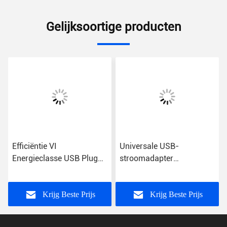
Gelijksoortige producten
Efficiëntie VI
Universale USB-
Energieclasse USB Plug
stroomadapter
Power Adapter met
Energieclasse VI
wisselstroominvoer voor
universeel gebruik
Krijg Beste Prijs
Krijg Beste Prijs