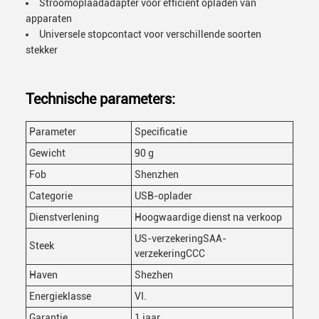
Stroomoplaadadapter voor efficiënt opladen van
apparaten
Universele stopcontact voor verschillende soorten
stekker
Technische parameters:
Parameter
Specificatie
Gewicht
90 g
Fob
Shenzhen
Categorie
USB-oplader
Dienstverlening
Hoogwaardige dienst na verkoop
US-verzekeringSAA-
Steek
verzekeringCCC
Haven
Shezhen
Energieklasse
VI.
Garantie
1 jaar