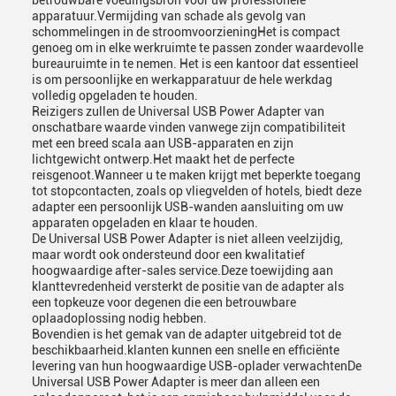
betrouwbare voedingsbron voor uw professionele
apparatuur.Vermijding van schade als gevolg van
schommelingen in de stroomvoorzieningHet is compact
genoeg om in elke werkruimte te passen zonder waardevolle
bureauruimte in te nemen. Het is een kantoor dat essentieel
is om persoonlijke en werkapparatuur de hele werkdag
volledig opgeladen te houden.
Reizigers zullen de Universal USB Power Adapter van
onschatbare waarde vinden vanwege zijn compatibiliteit
met een breed scala aan USB-apparaten en zijn
lichtgewicht ontwerp.Het maakt het de perfecte
reisgenoot.Wanneer u te maken krijgt met beperkte toegang
tot stopcontacten, zoals op vliegvelden of hotels, biedt deze
adapter een persoonlijk USB-wanden aansluiting om uw
apparaten opgeladen en klaar te houden.
De Universal USB Power Adapter is niet alleen veelzijdig,
maar wordt ook ondersteund door een kwalitatief
hoogwaardige after-sales service.Deze toewijding aan
klanttevredenheid versterkt de positie van de adapter als
een topkeuze voor degenen die een betrouwbare
oplaadoplossing nodig hebben.
Bovendien is het gemak van de adapter uitgebreid tot de
beschikbaarheid.klanten kunnen een snelle en efficiënte
levering van hun hoogwaardige USB-oplader verwachtenDe
Universal USB Power Adapter is meer dan alleen een