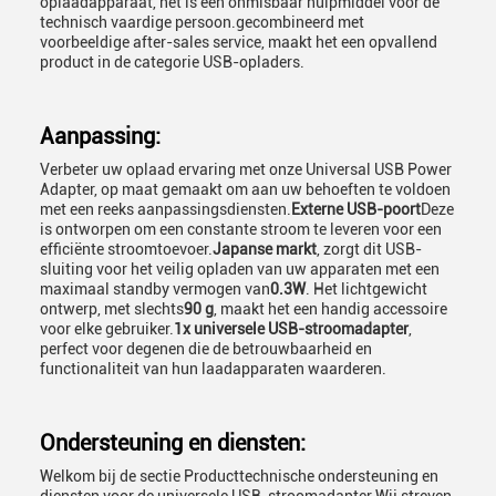
oplaadapparaat, het is een onmisbaar hulpmiddel voor de
technisch vaardige persoon.gecombineerd met
voorbeeldige after-sales service, maakt het een opvallend
product in de categorie USB-opladers.
Aanpassing:
Verbeter uw oplaad ervaring met onze Universal USB Power
Adapter, op maat gemaakt om aan uw behoeften te voldoen
met een reeks aanpassingsdiensten.
Externe USB-poort
Deze
is ontworpen om een constante stroom te leveren voor een
efficiënte stroomtoevoer.
Japanse markt
, zorgt dit USB-
sluiting voor het veilig opladen van uw apparaten met een
maximaal standby vermogen van
0.3W
. Het lichtgewicht
ontwerp, met slechts
90 g
, maakt het een handig accessoire
voor elke gebruiker.
1x universele USB-stroomadapter
,
perfect voor degenen die de betrouwbaarheid en
functionaliteit van hun laadapparaten waarderen.
Ondersteuning en diensten:
Welkom bij de sectie Producttechnische ondersteuning en