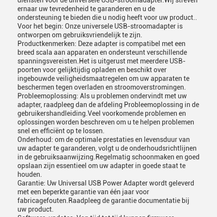
diensten voor de universele USB-stroomadapter.Wij streven
ernaar uw tevredenheid te garanderen en u de
ondersteuning te bieden die u nodig heeft voor uw product..
Voor het begin: Onze universele USB-stroomadapter is
ontworpen om gebruiksvriendelijk te zijn.
Productkenmerken: Deze adapter is compatibel met een
breed scala aan apparaten en ondersteunt verschillende
spanningsvereisten.Het is uitgerust met meerdere USB-
poorten voor gelijktijdig opladen en beschikt over
ingebouwde veiligheidsmaatregelen om uw apparaten te
beschermen tegen overladen en stroomoverstromingen.
Probleemoplossing: Als u problemen ondervindt met uw
adapter, raadpleeg dan de afdeling Probleemoplossing in de
gebruikershandleiding.Veel voorkomende problemen en
oplossingen worden beschreven om u te helpen problemen
snel en efficiënt op te lossen.
Onderhoud: om de optimale prestaties en levensduur van
uw adapter te garanderen, volgt u de onderhoudsrichtlijnen
in de gebruiksaanwijzing.Regelmatig schoonmaken en goed
opslaan zijn essentieel om uw adapter in goede staat te
houden.
Garantie: Uw Universal USB Power Adapter wordt geleverd
met een beperkte garantie van één jaar voor
fabricagefouten.Raadpleeg de garantie documentatie bij
uw product.