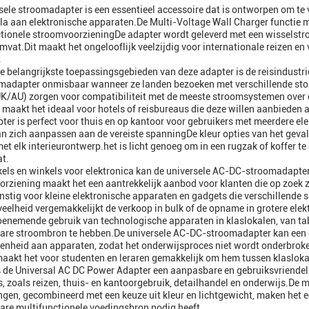
sele stroomadapter is een essentieel accessoire dat is ontworpen om te
la aan elektronische apparaten.De Multi-Voltage Wall Charger functie m
tionele stroomvoorzieningDe adapter wordt geleverd met een wisselstro
vat.Dit maakt het ongelooflijk veelzijdig voor internationale reizen en 
.
e belangrijkste toepassingsgebieden van deze adapter is de reisindustri
madapter onmisbaar wanneer ze landen bezoeken met verschillende sto
/AU) zorgen voor compatibiliteit met de meeste stroomsystemen over 
maakt het ideaal voor hotels of reisbureaus die deze willen aanbieden 
ter is perfect voor thuis en op kantoor voor gebruikers met meerdere e
an zich aanpassen aan de vereiste spanningDe kleur opties van het geva
t elk interieurontwerp.het is licht genoeg om in een rugzak of koffer te 
at.
els en winkels voor elektronica kan de universele AC-DC-stroomadapter
rziening maakt het een aantrekkelijk aanbod voor klanten die op zoek z
nstig voor kleine elektronische apparaten en gadgets die verschillende
eelheid vergemakkelijkt de verkoop in bulk of de opname in grotere ele
oenemende gebruik van technologische apparaten in klaslokalen, van tabl
are stroombron te hebben.De universele AC-DC-stroomadapter kan een c
enheid aan apparaten, zodat het onderwijsproces niet wordt onderbrok
aakt het voor studenten en leraren gemakkelijk om hem tussen klaslokal
is de Universal AC DC Power Adapter een aanpasbare en gebruiksvriendeli
s, zoals reizen, thuis- en kantoorgebruik, detailhandel en onderwijs.D
ngen, gecombineerd met een keuze uit kleur en lichtgewicht, maken het e
re multifunctionele voedingsbron nodig heeft.