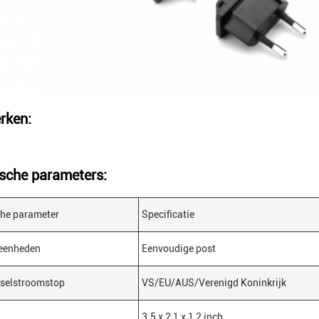
rken:
sche parameters:
che parameter
Specificatie
eenheden
Eenvoudige post
sselstroomstop
VS/EU/AUS/Verenigd Koninkrijk
3.5 x 2,1 x 1,2 inch