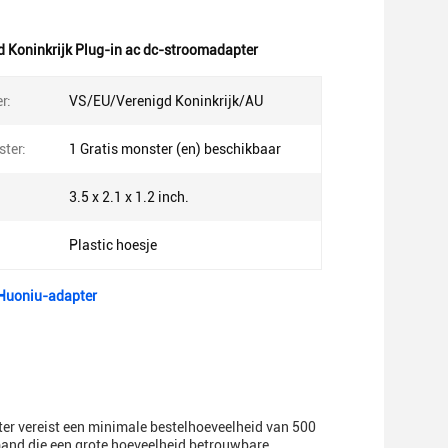
d Koninkrijk Plug-in ac dc-stroomadapter
r:
VS/EU/Verenigd Koninkrijk/AU
ster:
1 Gratis monster (en) beschikbaar
3.5 x 2.1 x 1.2 inch.
Plastic hoesje
 Huoniu-adapter
ter vereist een minimale bestelhoeveelheid van 500
emand die een grote hoeveelheid betrouwbare