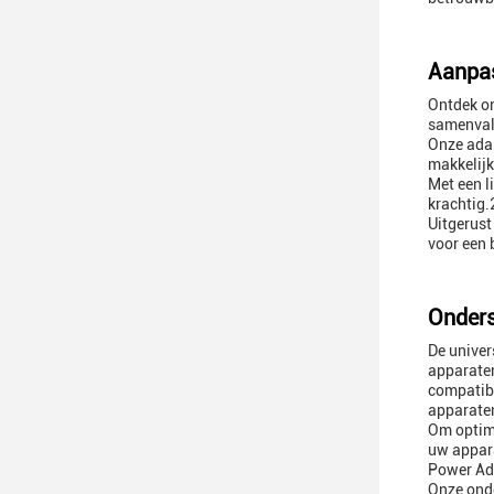
Aanpas
Ontdek on
samenvalt
Onze adap
makkelijk
Met een l
krachtig.
Uitgerust
voor een 
Onders
De univer
apparaten
compatibi
apparaten
Om optima
uw appara
Power Ada
Onze onde