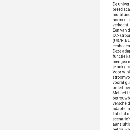
De univer
breed sca
multifunc
normen om
verkocht.
Een van d
DC-stroo
(US/EU/UK
eenheden 
Deze adap
functie k
mengen me
je ook ga
Voor wink
stroomvoo
vooral gu
orderhoev
Met het t
betrouwb
verscheid
adapter m
Tot slot 
scenario'
aansluiti
betrouwba