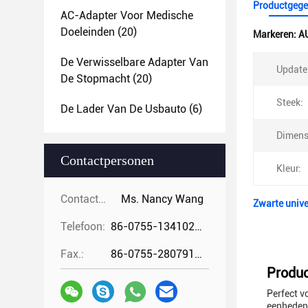
Productgege
AC-Adapter Voor Medische
Doeleinden
(20)
Markeren:
AU
De Verwisselbare Adapter Van
Update
De Stopmacht
(20)
Steek:
De Lader Van De Usbauto
(6)
Dimens
Contactpersonen
Kleur:
Contactpersonen:
Ms. Nancy Wang
Zwarte univ
Telefoon:
86-0755-13410274294
Fax.:
86-0755-28079166
Produc
Perfect v
eenheden,