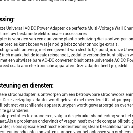
sing:
ze Universal AC DC Power Adapter, de perfecte Multi-Voltage Wall Char
 met uw bestaande elektronica en accessoires.
ter is voorzien van een duurzame plastic behuizing die is ontworpen om
er precies kunt kopen wat je nodig hebt zonder onnodige extra's.
ichtgewicht ontwerp, met een gewicht van slechts 0,2 pond, is onze Uni
2 inch maakt het de ideale reisgenoot., zodat je verbonden kunt blijven w
 met een uitwisselbare AC-DC converter, biedt onze universele AC DC P
breed scala aan elektronische apparaten.Deze adapter heeft je gedekt..
teuning en diensten:
sele stroomadapter is ontworpen om een betrouwbare stroomvoorziening
.Deze veelzijdige adapter wordt geleverd met meerdere DC-uitgangsspa
liteit met verschillende apparatuurtypen wordt gewaarborgd.en overt
 te garanderen.
le prestaties te garanderen, volgt u de gebruikershandleiding voor het 
at.Als u problemen ondervindt of vragen heeft over de compatibiliteit, g
pter, is ons speciale technische ondersteuningsteam beschikbaar om u 
rsteuningsdiensten omvatten stappen voor het oplossen van problemen,