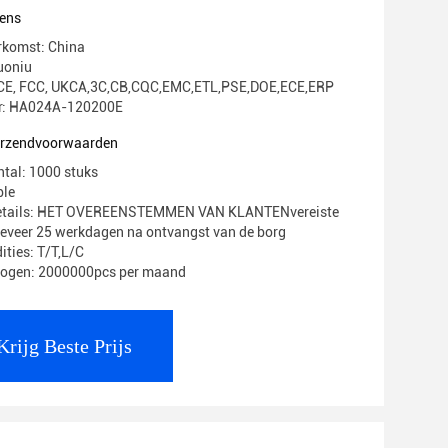
dapter
ens
rkomst: China
uoniu
g: CE, FCC, UKCA,3C,CB,CQC,EMC,ETL,PSE,DOE,ECE,ERP
: HA024A-120200E
verzendvoorwaarden
ntal: 1000 stuks
ble
Details: HET OVEREENSTEMMEN VAN KLANTENvereiste
geveer 25 werkdagen na ontvangst van de borg
ities: T/T,L/C
mogen: 2000000pcs per maand
Krijg Beste Prijs