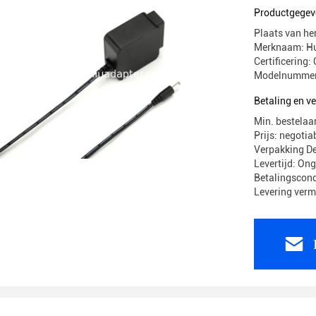
Huoniu-a
Productgegev
Plaats van he
Merknaam: H
Certificerin
Modelnummer
Betaling en 
Min. bestelaa
Prijs: negotia
Verpakking 
Levertijd: On
Betalingscond
Levering ver