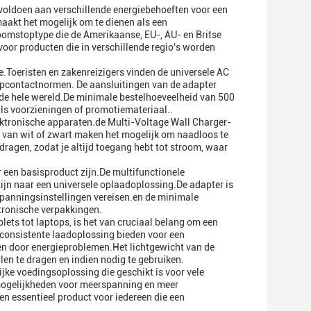
 voldoen aan verschillende energiebehoeften voor een
aakt het mogelijk om te dienen als een
omstoptype die de Amerikaanse, EU-, AU- en Britse
voor producten die in verschillende regio's worden
e.Toeristen en zakenreizigers vinden de universele AC
pcontactnormen. De aansluitingen van de adapter
de hele wereld.De minimale bestelhoeveelheid van 500
als voorzieningen of promotiemateriaal..
lektronische apparaten.de Multi-Voltage Wall Charger-
l van wit of zwart maken het mogelijk om naadloos te
dragen, zodat je altijd toegang hebt tot stroom, waar
 een basisproduct zijn.De multifunctionele
ijn naar een universele oplaadoplossing.De adapter is
 spanningsinstellingen vereisen.en de minimale
ktronische verpakkingen.
ets tot laptops, is het van cruciaal belang om een
onsistente laadoplossing bieden voor een
en door energieproblemen.Het lichtgewicht van de
en te dragen en indien nodig te gebruiken.
jke voedingsoplossing die geschikt is voor vele
e mogelijkheden voor meerspanning en meer
en essentieel product voor iedereen die een