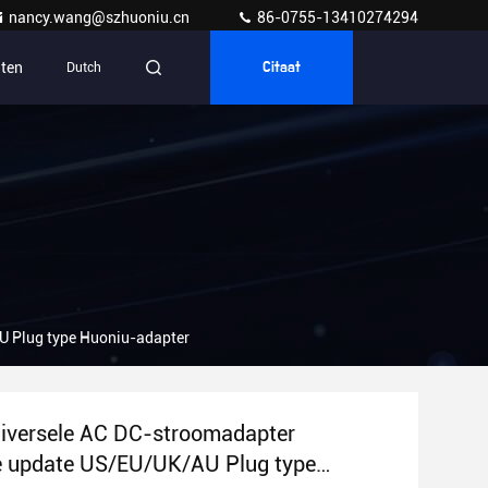
nancy.wang@szhuoniu.cn
86-0755-13410274294
ten
Dutch
Citaat
U Plug type Huoniu-adapter
iversele AC DC-stroomadapter
e update US/EU/UK/AU Plug type