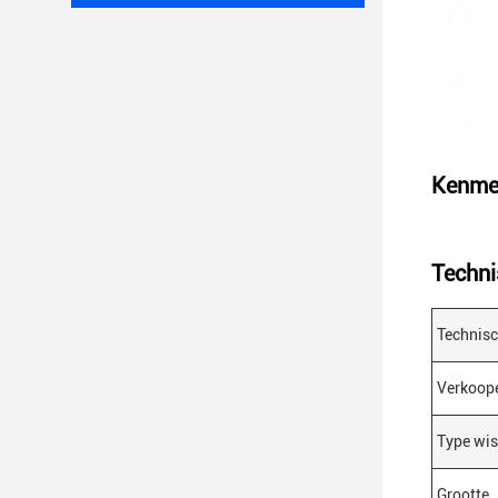
Kenme
Techni
Technis
Verkoop
Type wi
Grootte