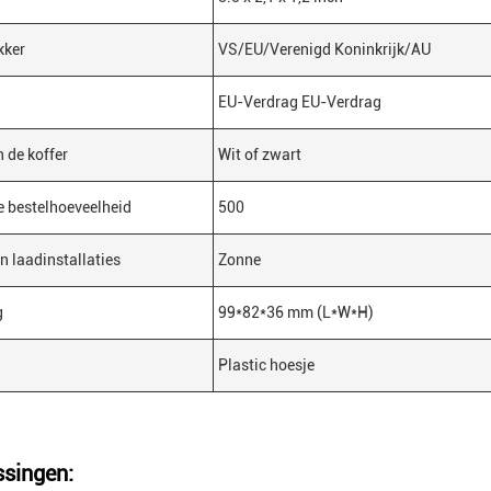
kker
VS/EU/Verenigd Koninkrijk/AU
EU-Verdrag EU-Verdrag
n de koffer
Wit of zwart
 bestelhoeveelheid
500
n laadinstallaties
Zonne
g
99*82*36 mm (L*W*H)
Plastic hoesje
singen: