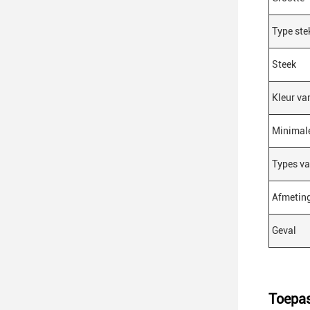
Type ste
Steek
Kleur va
Minimale
Types va
Afmetin
Geval
Toepas