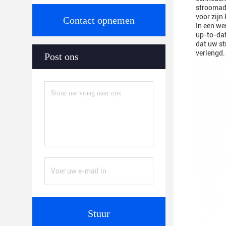
stroomada
voor zijn
Contact opnemen
In een we
up-to-dat
dat uw st
verlengd.
Post ons
Stuur