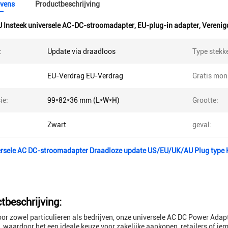
vens
Productbeschrijving
 Insteek universele AC-DC-stroomadapter
,
EU-plug-in adapter
,
Verenig
:
Update via draadloos
Type stekke
EU-Verdrag EU-Verdrag
Gratis mon
ie:
99*82*36 mm (L*W*H)
Grootte:
Zwart
geval:
ersele AC DC-stroomadapter Draadloze update US/EU/UK/AU Plug type
tbeschrijving:
oor zowel particulieren als bedrijven, onze universele AC DC Power Adap
 waardoor het een ideale keuze voor zakelijke aankopen, retailers,of i