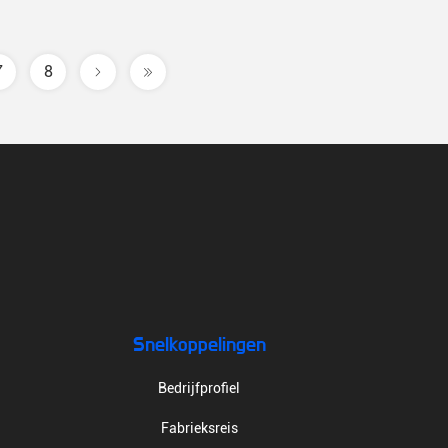
7
8
Snelkoppelingen
Bedrijfprofiel
Fabrieksreis