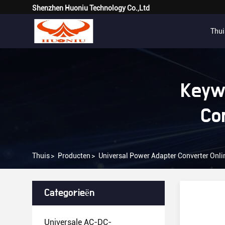
Shenzhen Huoniu Technology Co.,Ltd
Thui
Keyw
Co
Thuis
>
Producten
>
Universal Power Adapter Converter Onl
Categorieën
Universale AC-DC-