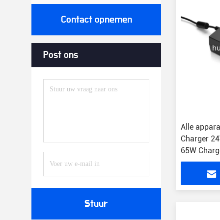
Contact opnemen
Post ons
Alle appar
Charger 24
65W Charg
Stuur