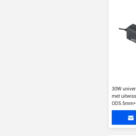
30W univer
met uitwis
OD5.5mm*
beschermi