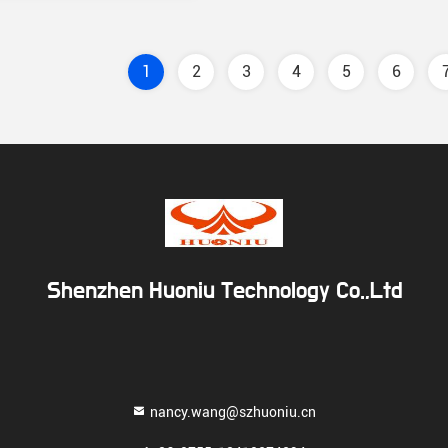
1
2
3
4
5
6
Shenzhen Huoniu Technology Co.,Ltd
nancy.wang@szhuoniu.cn