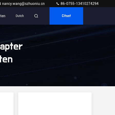
nancy.wang@szhuoniu.cn
86-0755-13410274294
ten
Dutch
Citaat
apter
ten